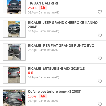
TIGUAN E ALTRI RI
250 €
02 Ago - Cammarata (AG)
RICAMBI JEEP GRAND CHEEROKE II ANNO
2004’
02 Ago - Cammarata (AG)
RICAMBI PER FIAT GRANDE PUNTO EVO
02 Ago - Cammarata (AG)
RICAMBI MITSUBISHI ASX 2015’ 1.8
0 €
02 Ago - Cammarata (AG)
Cofano posteriore bmw x3 2008’
180 €
02 Ago - Cammarata (AG)