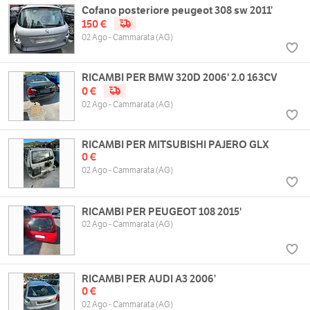
Cofano posteriore peugeot 308 sw 2011’
150 €
02 Ago - Cammarata (AG)
RICAMBI PER BMW 320D 2006' 2.0 163CV
0 €
02 Ago - Cammarata (AG)
RICAMBI PER MITSUBISHI PAJERO GLX
0 €
02 Ago - Cammarata (AG)
RICAMBI PER PEUGEOT 108 2015'
02 Ago - Cammarata (AG)
RICAMBI PER AUDI A3 2006’
0 €
02 Ago - Cammarata (AG)