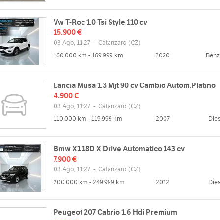
Vw T-Roc 1.0 Tsi Style 110 cv
15.900 €
03 Ago, 11:27
-
Catanzaro
(CZ)
160.000 km - 169.999 km
2020
Benz
Lancia Musa 1.3 Mjt 90 cv Cambio Autom.Platino
4.900 €
03 Ago, 11:27
-
Catanzaro
(CZ)
110.000 km - 119.999 km
2007
Dies
Bmw X1 18D X Drive Automatico 143 cv
7.900 €
03 Ago, 11:27
-
Catanzaro
(CZ)
200.000 km - 249.999 km
2012
Dies
Peugeot 207 Cabrio 1.6 Hdi Premium