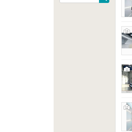
13
Indiri
Viale 
Catanz
11
Sito 
http:/
12