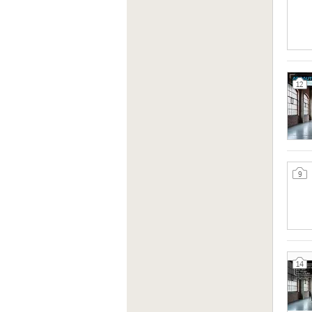
12
9
14