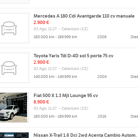
Mercedes A 180 Cdi Avantgarde 110 cv manuale
2.900 €
03 Ago, 11:27
-
Catanzaro
(CZ)
180.000 km - 189.999 km
2006
Dies
Toyota Yaris Tdi D-4D sol 5 porte 75 cv
2.900 €
03 Ago, 11:27
-
Catanzaro
(CZ)
140.000 km - 149.999 km
2004
Dies
Fiat 500 X 1.3 Mjt Lounge 95 cv
8.900 €
03 Ago, 11:27
-
Catanzaro
(CZ)
180.000 km - 189.999 km
2016
Dies
Nissan X-Trail 1.6 Dci 2wd Acenta Cambio Autom.