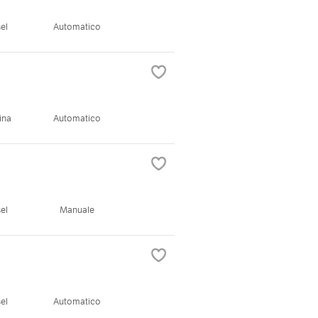
el
Automatico
ina
Automatico
el
Manuale
el
Automatico