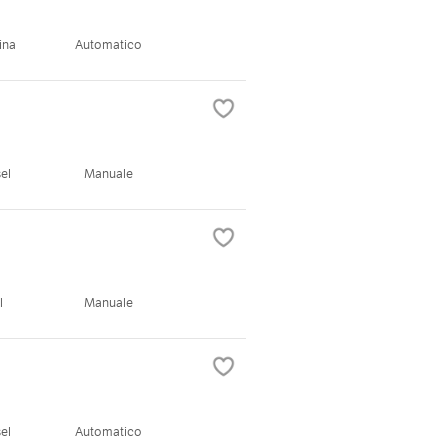
ina
Automatico
el
Manuale
l
Manuale
el
Automatico