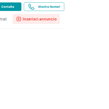
ssistenza
Ricerche salvate
Preferiti
Contatta
Mostra Numeri
trati
Inserisci annuncio