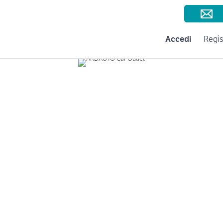
Consigli per la vendita
Negozi e Aziende
Subito per le Aziende
A
Accedi
Regis