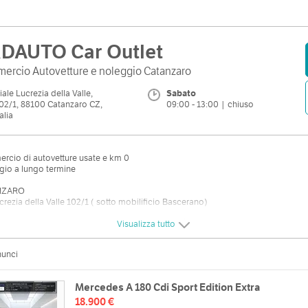
DAUTO Car Outlet
ercio Autovetture e noleggio Catanzaro
iale Lucrezia della Valle,
Sabato
02/1, 88100 Catanzaro CZ,
09:00 - 13:00 | chiuso
talia
rcio di autovetture usate e km 0
gio a lungo termine
NZARO
crezia della Valle 102/1 ( sotto mobilificio Bascerano)
961 021083
Visualizza tutto
 dal lunedi al venerdi 9.00-13.00 15.30-18.30
nunci
o 9.30-12.30 pom. chiuso
Mercedes A 180 Cdi Sport Edition Extra
18.900 €