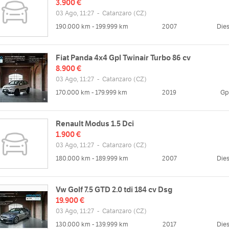
3.900 €
03 Ago, 11:27
-
Catanzaro
(CZ)
190.000 km - 199.999 km
2007
Dies
Fiat Panda 4x4 Gpl Twinair Turbo 86 cv
8.900 €
03 Ago, 11:27
-
Catanzaro
(CZ)
170.000 km - 179.999 km
2019
Gp
Renault Modus 1.5 Dci
1.900 €
03 Ago, 11:27
-
Catanzaro
(CZ)
180.000 km - 189.999 km
2007
Dies
Vw Golf 7.5 GTD 2.0 tdi 184 cv Dsg
19.900 €
03 Ago, 11:27
-
Catanzaro
(CZ)
130.000 km - 139.999 km
2017
Dies