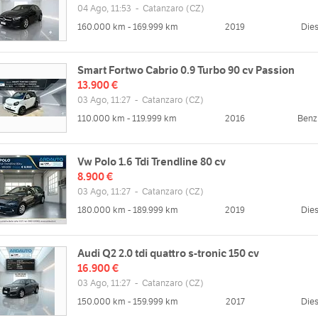
04 Ago, 11:53
-
Catanzaro
(CZ)
160.000 km - 169.999 km
2019
Dies
Smart Fortwo Cabrio 0.9 Turbo 90 cv Passion
13.900 €
03 Ago, 11:27
-
Catanzaro
(CZ)
110.000 km - 119.999 km
2016
Benz
zzo
Orari
Lucrezia della Valle, 102/1, 88100
Lun
09:00 - 13:00 | 15:00 - 18:30
aro CZ, Italia
Vw Polo 1.6 Tdi Trendline 80 cv
Mar
09:00 - 13:00 | 15:00 - 18:30
Mappa
8.900 €
Mer
09:00 - 13:00 | 15:00 - 18:30
03 Ago, 11:27
-
Catanzaro
(CZ)
Gio
09:00 - 13:00 | 15:00 - 18:30
180.000 km - 189.999 km
2019
Dies
Ven
09:00 - 13:00 | 15:00 - 18:30
web
Sab
09:00 - 13:00 | chiuso
/www.ardauto.it
Dom
chiuso
Audi Q2 2.0 tdi quattro s-tronic 150 cv
16.900 €
03 Ago, 11:27
-
Catanzaro
(CZ)
150.000 km - 159.999 km
2017
Dies