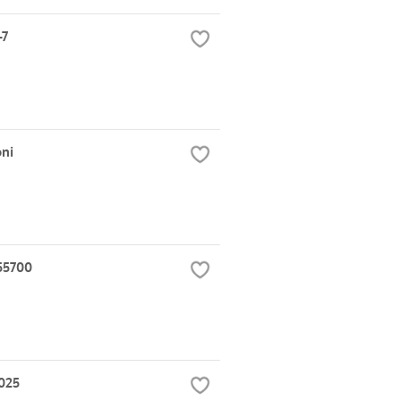
-7
oni
55700
025