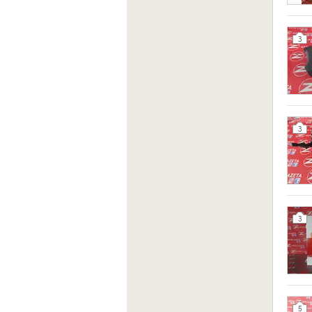
3
3
3
5