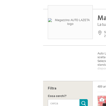
Ma
La tu
S
2
Auto L
scelta
Selezi
standa
dispon
Dal 20
serviz
489 a
Filtra
Cosa cerchi?
3