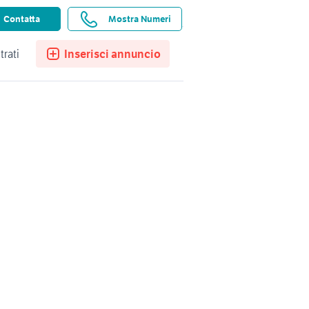
ssistenza
Ricerche salvate
Preferiti
Contatta
Mostra Numeri
trati
Inserisci annuncio