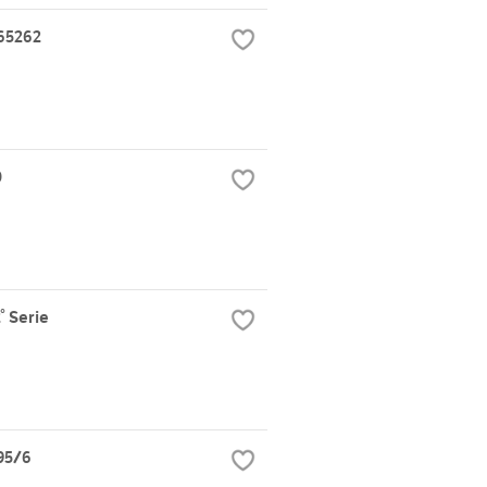
65262
0
 Serie
95/6