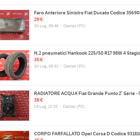
Faro Anteriore Sinistro Fiat Ducato Codice 35690
29 €
30 Lug, 09:46
-
Caorso
(PC)
N.2 pneumatici Hankook 225/50 R17 98W 4 Stagi
35 €
30 Lug, 09:33
-
Caorso
(PC)
RADIATORE ACQUA Fiat Grande Punto 2° Serie - 
38 €
29 Lug, 12:20
-
Caorso
(PC)
CORPO FARFALLATO Opel Corsa D Codice 93181