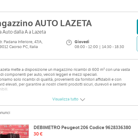
gazzino AUTO LAZETA
a Auto dalla A a Lazeta
tr. Padana Inferiore, 47/A,
Giovedì
9012 Caorso PC, Italia
08:00 - 12:00 | 14:30 - 18:30
azeta mette a disposizione un magazzino ricambi di 600 m² con una vasta
 di componenti per auto, veicoli leggeri e mezzi speciali.
oniamo solo ricambi di qualità, provenienti da fornitori affidabili e con
rd elevati, per garantire ai nostri clienti prodotti sicuri, durevoli e sempre
ibili.
07 operiamo nel territorio piacentino offrendo competenza, assistenza e un
io ricambi sempre “sul pezzo”.
Visualizza tutto
nnunci
DEBIMETRO Peugeot 206 Codice 9628336380
30 €