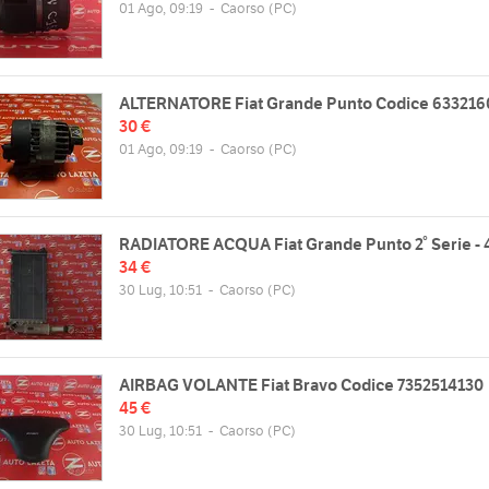
01 Ago, 09:19
-
Caorso
(PC)
ALTERNATORE Fiat Grande Punto Codice 633216
30 €
01 Ago, 09:19
-
Caorso
(PC)
RADIATORE ACQUA Fiat Grande Punto 2° Serie -
zzo
Orari
34 €
adana Inferiore, 47/A, 29012 Caorso
Lun
08:00 - 12:00 | 14:30 - 18:30
30 Lug, 10:51
-
Caorso
(PC)
lia
Mar
08:00 - 12:00 | 14:30 - 18:30
Mappa
Mer
08:00 - 12:00 | 14:30 - 18:30
Gio
08:00 - 12:00 | 14:30 - 18:30
AIRBAG VOLANTE Fiat Bravo Codice 7352514130
Ven
08:00 - 12:00 | 14:30 - 18:30
45 €
Sab
08:00 - 12:00 | chiuso
30 Lug, 10:51
-
Caorso
(PC)
Dom
chiuso