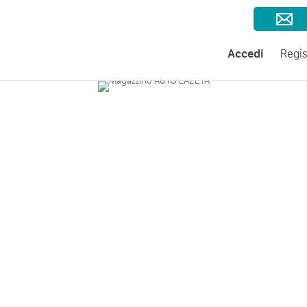
Consigli per la vendita
Negozi e Aziende
Subito per le Aziende
A
Accedi
Regis