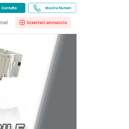
ssistenza
Ricerche salvate
Preferiti
Contatta
Mostra Numeri
trati
Inserisci annuncio