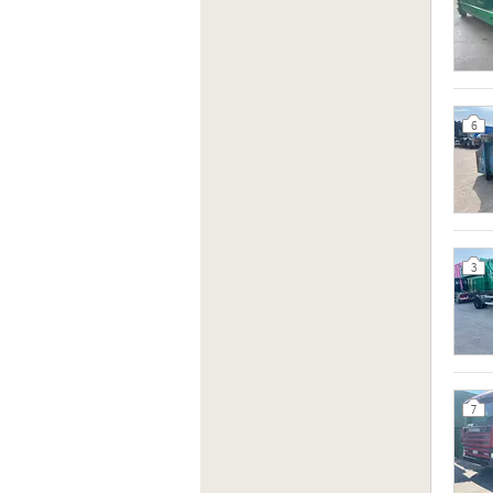
6
3
7