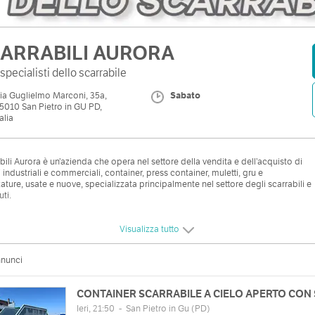
ARRABILI AURORA
 specialisti dello scarrabile
ia Guglielmo Marconi, 35a,
Sabato
5010 San Pietro in GU PD,
talia
bili Aurora è un’azienda che opera nel settore della vendita e dell’acquisto di
i industriali e commerciali, container, press container, muletti, gru e
zature, usate e nuove, specializzata principalmente nel settore degli scarrabili e
uti.
Visualizza tutto
zzo
Orari
uglielmo Marconi, 35a, 35010 San
nnunci
Lun
08:00 - 12:00 | 14:00 - 18:30
 in GU PD, Italia
Mar
08:00 - 12:00 | 14:00 - 18:30
Mappa
CONTAINER SCARRABILE A CIELO APERTO CON
Mer
08:00 - 12:00 | 14:00 - 18:30
Ieri, 21:50
-
San Pietro in Gu
(PD)