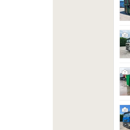
10
7
10