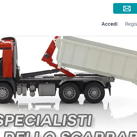
Consigli per la vendita
Negozi e Aziende
Subito per le Aziende
A
Accedi
Regis