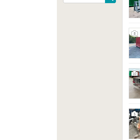
Sito 
http:/
8
10
5