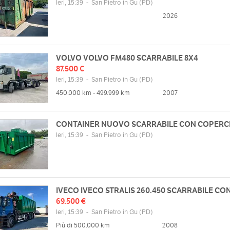
Ieri, 15:39
-
San Pietro in Gu
(PD)
2026
VOLVO VOLVO FM480 SCARRABILE 8X4
87.500 €
Ieri, 15:39
-
San Pietro in Gu
(PD)
450.000 km - 499.999 km
2007
CONTAINER NUOVO SCARRABILE CON COPERC
Ieri, 15:39
-
San Pietro in Gu
(PD)
IVECO IVECO STRALIS 260.450 SCARRABILE CO
69.500 €
Ieri, 15:39
-
San Pietro in Gu
(PD)
Più di 500.000 km
2008