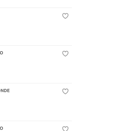
TO
ONDE
TO