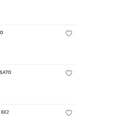
TO
USATO
 8X2