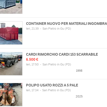
Gio
08:00 - 12:00 | 14:00 - 18:30
Ven
08:00 - 12:00 | 14:00 - 18:30
web
Sab
/www.scarrabiliaurora.com
Dom
chiuso
CONTAINER NUOVO PER MATERIALI INGOMBRAN
Ieri, 21:39
-
San Pietro in Gu
(PD)
CARDI RIMORCHIO CARDI 153 SCARRABILE
6.500 €
Ieri, 17:50
-
San Pietro in Gu
(PD)
1998
POLIPO USATO ROZZI A 5 PALE
Ieri, 17:34
-
San Pietro in Gu
(PD)
2025