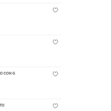
TO CON G
RTO