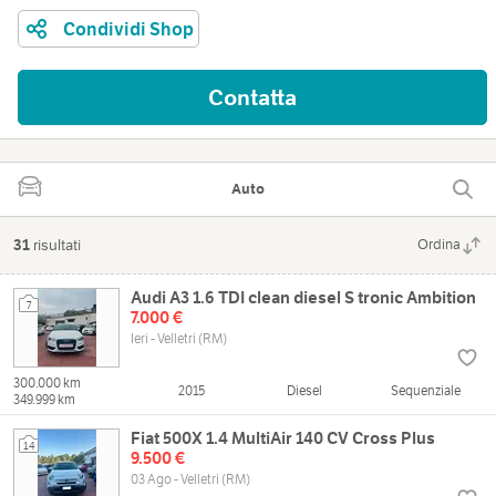
Condividi Shop
Contatta
Auto
31
risultati
Ordina
Audi A3 1.6 TDI clean diesel S tronic Ambition
7
7.000 €
Ieri - Velletri (RM)
300.000 km
2015
Diesel
Sequenziale
349.999 km
Fiat 500X 1.4 MultiAir 140 CV Cross Plus
14
9.500 €
03 Ago - Velletri (RM)