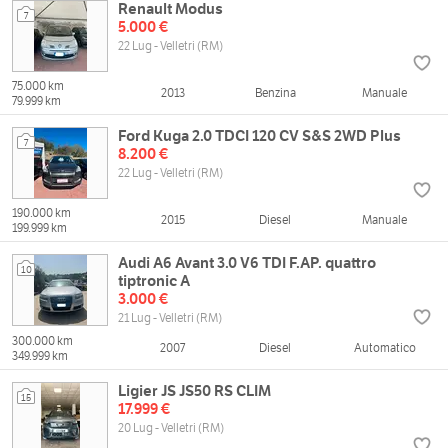
Renault Modus
7
5.000 €
22 Lug - Velletri (RM)
75.000 km
2013
Benzina
Manuale
79.999 km
Ford Kuga 2.0 TDCI 120 CV S&S 2WD Plus
7
8.200 €
22 Lug - Velletri (RM)
190.000 km
2015
Diesel
Manuale
199.999 km
Audi A6 Avant 3.0 V6 TDI F.AP. quattro
10
tiptronic A
3.000 €
21 Lug - Velletri (RM)
300.000 km
2007
Diesel
Automatico
349.999 km
Ligier JS JS50 RS CLIM
15
17.999 €
20 Lug - Velletri (RM)