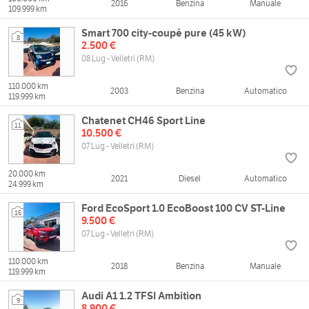
2016
Benzina
Manuale
109.999 km
Smart 700 city-coupé pure (45 kW)
8
2.500 €
08 Lug - Velletri (RM)
110.000 km
2003
Benzina
Automatico
119.999 km
Chatenet CH46 Sport Line
11
10.500 €
07 Lug - Velletri (RM)
20.000 km
2021
Diesel
Automatico
24.999 km
Ford EcoSport 1.0 EcoBoost 100 CV ST-Line
15
9.500 €
07 Lug - Velletri (RM)
110.000 km
2018
Benzina
Manuale
119.999 km
Audi A1 1.2 TFSI Ambition
9
8.900 €