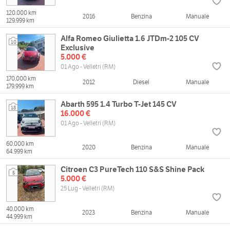
120.000 km
2016
Benzina
Manuale
129.999 km
Alfa Romeo Giulietta 1.6 JTDm-2 105 CV
10
Exclusive
5.000 €
01 Ago - Velletri (RM)
170.000 km
2012
Diesel
Manuale
179.999 km
Abarth 595 1.4 Turbo T-Jet 145 CV
18
16.000 €
01 Ago - Velletri (RM)
60.000 km
2020
Benzina
Manuale
64.999 km
Citroen C3 PureTech 110 S&S Shine Pack
5
5.000 €
25 Lug - Velletri (RM)
40.000 km
2023
Benzina
Manuale
44.999 km