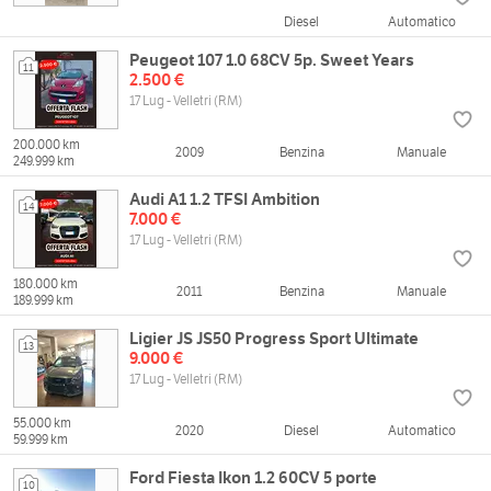
Diesel
Automatico
Peugeot 107 1.0 68CV 5p. Sweet Years
11
2.500 €
17 Lug - Velletri (RM)
200.000 km
2009
Benzina
Manuale
249.999 km
Audi A1 1.2 TFSI Ambition
14
7.000 €
17 Lug - Velletri (RM)
180.000 km
2011
Benzina
Manuale
189.999 km
Ligier JS JS50 Progress Sport Ultimate
13
9.000 €
17 Lug - Velletri (RM)
55.000 km
2020
Diesel
Automatico
59.999 km
Ford Fiesta Ikon 1.2 60CV 5 porte
10