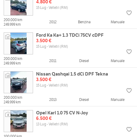
4.800 €
15 Lug - Velletri (RM)
200.000 km
2012
Benzina
Manuale
249.999 km
Ford Ka Ka+ 1.3 TDCi 75CV cDPF
12
3.500 €
15 Lug - Velletri (RM)
200.000 km
2011
Diesel
Manuale
249.999 km
Nissan Qashqai 1.5 dCi DPF Tekna
10
3.500 €
15 Lug - Velletri (RM)
200.000 km
2013
Diesel
Manuale
249.999 km
Opel Karl 1.0 75 CV N-Joy
8
6.500 €
13 Lug - Velletri (RM)
100.000 km