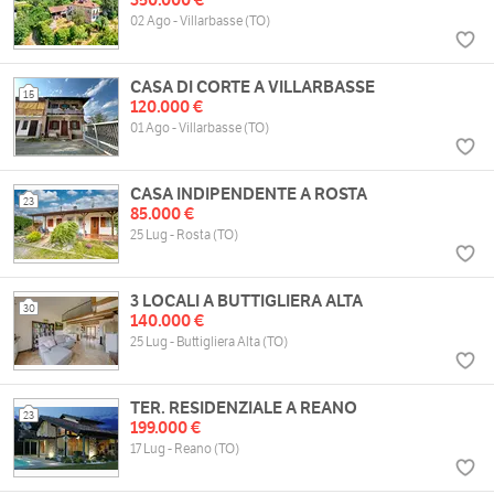
02 Ago - Villarbasse (TO)
CASA DI CORTE A VILLARBASSE
15
120.000 €
01 Ago - Villarbasse (TO)
CASA INDIPENDENTE A ROSTA
23
85.000 €
25 Lug - Rosta (TO)
3 LOCALI A BUTTIGLIERA ALTA
30
140.000 €
25 Lug - Buttigliera Alta (TO)
TER. RESIDENZIALE A REANO
23
199.000 €
17 Lug - Reano (TO)