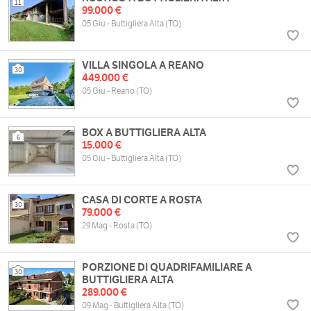
11
99.000 €
05 Giu - Buttigliera Alta (TO)
VILLA SINGOLA A REANO
30
449.000 €
05 Giu - Reano (TO)
BOX A BUTTIGLIERA ALTA
6
15.000 €
05 Giu - Buttigliera Alta (TO)
CASA DI CORTE A ROSTA
30
79.000 €
29 Mag - Rosta (TO)
PORZIONE DI QUADRIFAMILIARE A
30
BUTTIGLIERA ALTA
289.000 €
09 Mag - Buttigliera Alta (TO)