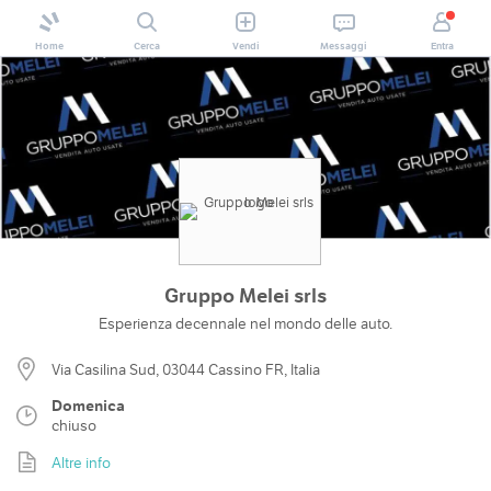
Home
Cerca
Vendi
Messaggi
Entra
Gruppo Melei srls
Esperienza decennale nel mondo delle auto.
Via Casilina Sud, 03044 Cassino FR, Italia
Domenica
chiuso
Altre info