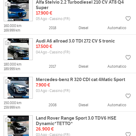
Alfa Stelvio 2.2 Turbodiesel 210 CV AT8 Q4
30
Super
17.900 €
05 Ago - Cassino (FR)
160.000 km
2018
Diesel
Automatico
169.999 km
Audi A6 allroad 3.0 TDI 272 CV S tronic
29
17.500 €
04 Ago - Cassino (FR)
180.000 km
2017
Diesel
Automatico
189.999 km
Mercedes-benz R 320 CDI cat 4Matic Sport
25
7.900 €
03 Ago - Cassino (FR)
150.000 km
2008
Diesel
Automatico
159.999 km
Land Rover Range Sport 3.0 TDV6 HSE
28
Dynamic*TETTO*
26.900 €
03 Ago - Cassino (FR)