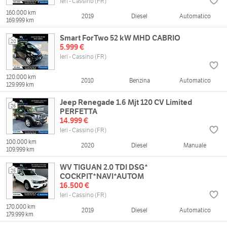
Ieri - Cassino (FR)
160.000 km
2019
Diesel
Automatico
169.999 km
Smart ForTwo 52 kW MHD CABRIO
20
5.999 €
Ieri - Cassino (FR)
120.000 km
2010
Benzina
Automatico
129.999 km
Jeep Renegade 1.6 Mjt 120 CV Limited
26
PERFETTA
14.999 €
Ieri - Cassino (FR)
100.000 km
2020
Diesel
Manuale
109.999 km
WV TIGUAN 2.0 TDI DSG*
25
COCKPIT*NAVI*AUTOM
16.500 €
Ieri - Cassino (FR)
170.000 km
2019
Diesel
Automatico
179.999 km