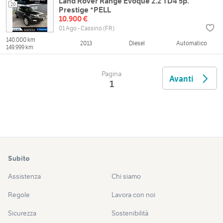
Land Rover Range Evoque 2.2 TD4 5p.
20
Prestige *PELL
10.900 €
01 Ago - Cassino (FR)
140.000 km
2013
Diesel
Automatico
149.999 km
Pagina
Avanti
1
Subito
Assistenza
Chi siamo
Regole
Lavora con noi
Sicurezza
Sostenibilità