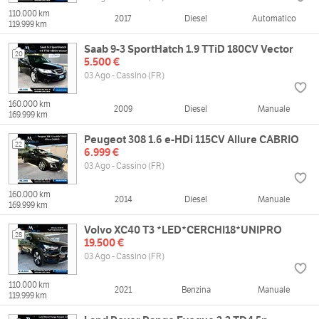
110.000 km
2017
Diesel
Automatico
119.999 km
Saab 9-3 SportHatch 1.9 TTiD 180CV Vector
20
5.500 €
03 Ago - Cassino (FR)
160.000 km
2009
Diesel
Manuale
169.999 km
Peugeot 308 1.6 e-HDi 115CV Allure CABRIO
22
6.999 €
03 Ago - Cassino (FR)
160.000 km
2014
Diesel
Manuale
169.999 km
Volvo XC40 T3 *LED*CERCHI18*UNIPRO
28
19.500 €
03 Ago - Cassino (FR)
110.000 km
2021
Benzina
Manuale
119.999 km