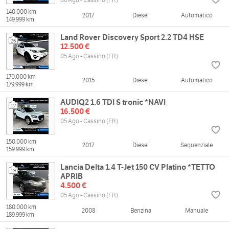
140.000 km
2017
Diesel
Automatico
149.999 km
Land Rover Discovery Sport 2.2 TD4 HSE
26
12.500 €
05 Ago - Cassino (FR)
170.000 km
2015
Diesel
Automatico
179.999 km
AUDIQ2 1.6 TDI S tronic *NAVI
27
16.500 €
05 Ago - Cassino (FR)
150.000 km
2017
Diesel
Sequenziale
159.999 km
Lancia Delta 1.4 T-Jet 150 CV Platino *TETTO
19
APRIB
4.500 €
05 Ago - Cassino (FR)
180.000 km
2008
Benzina
Manuale
189.999 km