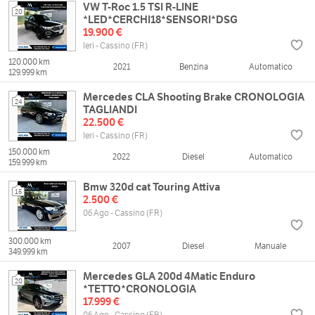
VW T-Roc 1.5 TSI R-LINE
20
*LED*CERCHI18*SENSORI*DSG
19.900 €
Ieri - Cassino (FR)
120.000 km
2021
Benzina
Automatico
129.999 km
Mercedes CLA Shooting Brake CRONOLOGIA
24
TAGLIANDI
22.500 €
Ieri - Cassino (FR)
150.000 km
2022
Diesel
Automatico
159.999 km
Bmw 320d cat Touring Attiva
15
2.500 €
06 Ago - Cassino (FR)
300.000 km
2007
Diesel
Manuale
349.999 km
Mercedes GLA 200d 4Matic Enduro
20
*TETTO*CRONOLOGIA
17.999 €
06 Ago - Cassino (FR)