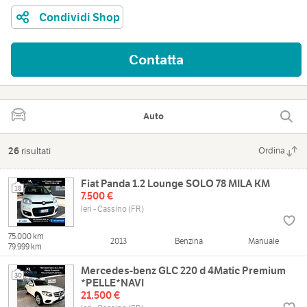
Condividi Shop
Contatta
Auto
26
risultati
Ordina
Fiat Panda 1.2 Lounge SOLO 78 MILA KM
18
7.500 €
Ieri - Cassino (FR)
75.000 km
2013
Benzina
Manuale
79.999 km
Mercedes-benz GLC 220 d 4Matic Premium
30
*PELLE*NAVI
21.500 €