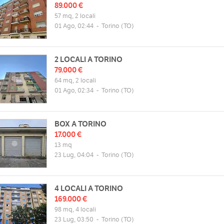
89.000 €
rgaro, 86c, 10149 Torino TO, Italia
Lun
09:00 - 12:30 | 15:00 - 20:00
57 mq, 2 locali
Mappa
01 Ago, 02:44
-
Torino
(TO)
Mar
09:00 - 12:30 | 15:00 - 20:00
Mer
09:00 - 12:30 | 15:00 - 20:00
Gio
09:00 - 12:30 | 15:00 - 20:00
2 LOCALI A TORINO
web
Ven
09:00 - 12:30 | 15:00 - 20:00
79.000 €
//torino8.tecnorete.it
Sab
09:00 - 12:30 | 14:30 - 17:30
64 mq, 2 locali
Dom
chiuso
01 Ago, 02:34
-
Torino
(TO)
BOX A TORINO
17.000 €
13 mq
23 Lug, 04:04
-
Torino
(TO)
4 LOCALI A TORINO
169.000 €
98 mq, 4 locali
23 Lug, 03:50
-
Torino
(TO)