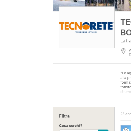
TE
BO
La tr
V
T
"Le ag
alla p
formaz
fornit
strume
Capill
le tra
relati
"
23 an
Filtra
Cosa cerchi?
Indiri
30