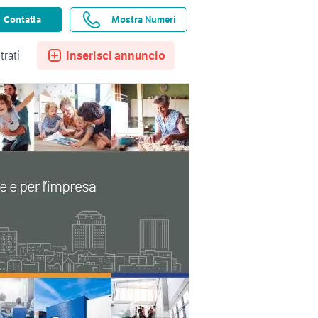
ssistenza
Ricerche salvate
Preferiti
Contatta
Mostra Numeri
trati
Inserisci annuncio