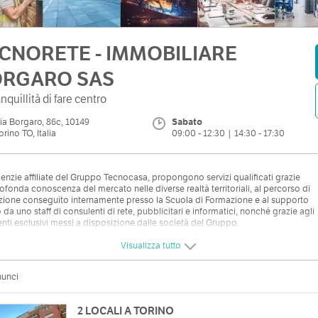
CNORETE - IMMOBILIARE
RGARO SAS
anquillità di fare centro
ia Borgaro, 86c, 10149
Sabato
orino TO, Italia
09:00 - 12:30 | 14:30 - 17:30
enzie affiliate del Gruppo Tecnocasa, propongono servizi qualificati grazie
rofonda conoscenza del mercato nelle diverse realtà territoriali, al percorso di
ione conseguito internamente presso la Scuola di Formazione e al supporto
o da uno staff di consulenti di rete, pubblicitari e informatici, nonché grazie agli
nti esclusivi messi a disposizione dalle società del Gruppo.
arità e sinergia tra le due reti Tecnocasa e Tecnorete possono facilitare anche
nsazioni più complesse e in particolare le compravendite collegate tra loro ma
Visualizza tutto
ve ad immobili ubicati in luoghi diversi.
nunci
2 LOCALI A TORINO
zzo
Orari