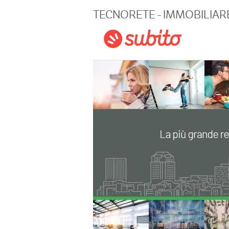
Magazine
TECNORETE - IMMOBILIA