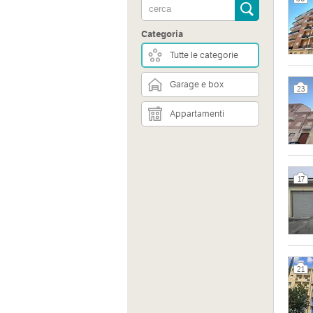
Via Bo
Categoria
Tutte le categorie
Garage e box
Sito 
23
https:
Appartamenti
17
21