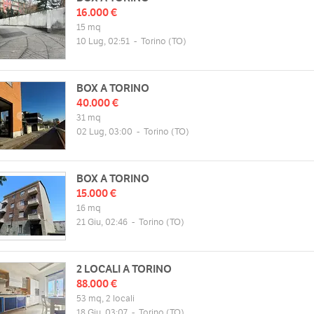
16.000 €
15 mq
10 Lug, 02:51
-
Torino
(TO)
BOX A TORINO
40.000 €
31 mq
02 Lug, 03:00
-
Torino
(TO)
BOX A TORINO
15.000 €
16 mq
21 Giu, 02:46
-
Torino
(TO)
2 LOCALI A TORINO
88.000 €
53 mq, 2 locali
18 Giu, 03:07
-
Torino
(TO)