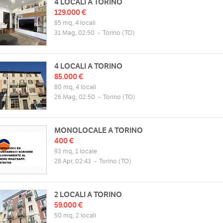
4 LOCALI A TORINO
129.000 €
85 mq, 4 locali
31 Mag, 02:50
-
Torino
(TO)
4 LOCALI A TORINO
85.000 €
80 mq, 4 locali
26 Mag, 02:50
-
Torino
(TO)
MONOLOCALE A TORINO
400 €
93 mq, 1 locale
28 Apr, 02:43
-
Torino
(TO)
2 LOCALI A TORINO
59.000 €
50 mq, 2 locali