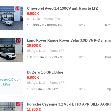
Chevrolet Aveo 1.4 100CV aut. 5 porte LTZ
5.900 €
Ieri, 11:48
-
Parma
(PR)
100.000 km - 109.999 km
2012
Benz
Land Rover Range Rover Velar 3.0D V6 R-Dynam
29.900 €
05 Ago, 11:19
-
Parma
(PR)
150.000 km - 159.999 km
2018
Dies
Dr Zero 1.0 GPL Bifuel
5.900 €
05 Ago, 11:19
-
Parma
(PR)
15.000 km - 19.999 km
2019
Gp
Porsche Cayenne 3.2 V6-TETTO APRIBILE-DARK 
11.900 €