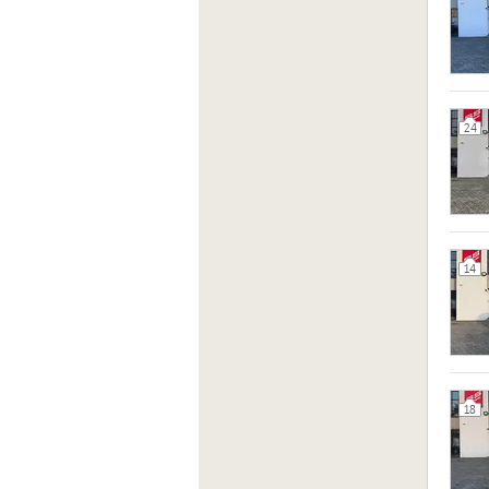
24
14
18