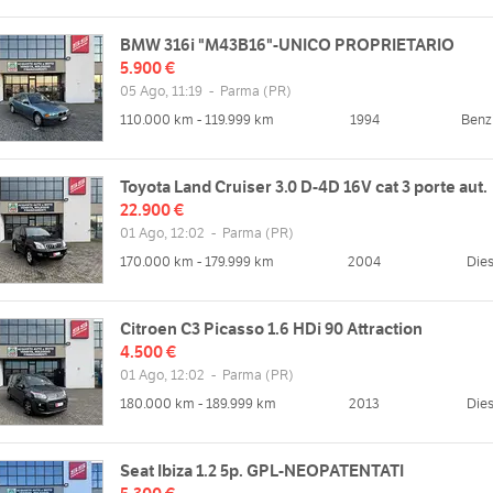
BMW 316i "M43B16"-UNICO PROPRIETARIO
5.900 €
05 Ago, 11:19
-
Parma
(PR)
110.000 km - 119.999 km
1994
Benz
Toyota Land Cruiser 3.0 D-4D 16V cat 3 porte aut.
22.900 €
01 Ago, 12:02
-
Parma
(PR)
170.000 km - 179.999 km
2004
Dies
Citroen C3 Picasso 1.6 HDi 90 Attraction
4.500 €
01 Ago, 12:02
-
Parma
(PR)
180.000 km - 189.999 km
2013
Dies
Seat Ibiza 1.2 5p. GPL-NEOPATENTATI