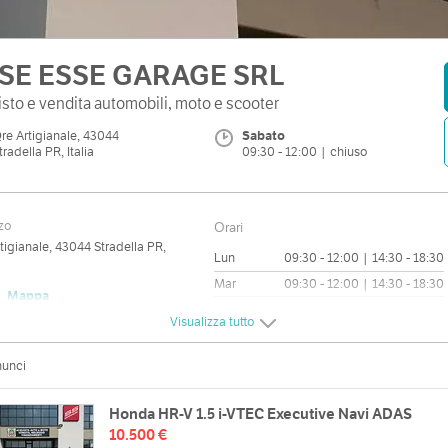
SE ESSE GARAGE SRL
sto e vendita automobili, moto e scooter
re Artigianale, 43044
Sabato
tradella PR, Italia
09:30 - 12:00 | chiuso
zzo
Orari
tigianale, 43044 Stradella PR,
Lun
09:30 - 12:00 | 14:30 - 18:30
Mar
09:30 - 12:00 | 14:30 - 18:30
Mappa
Mer
09:30 - 12:00 | 14:30 - 18:30
Visualizza tutto
Gio
09:30 - 12:00 | 14:30 - 18:30
Ven
09:30 - 12:00 | 14:30 - 18:30
nunci
web
Sab
09:30 - 12:00 | chiuso
//www.esseessegarage.it/
Dom
chiuso
Honda HR-V 1.5 i-VTEC Executive Navi ADAS
10.500 €