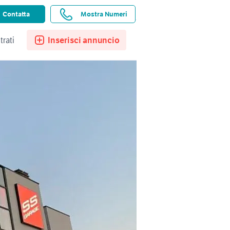
ssistenza
Ricerche salvate
Preferiti
Contatta
Mostra Numeri
trati
Inserisci annuncio