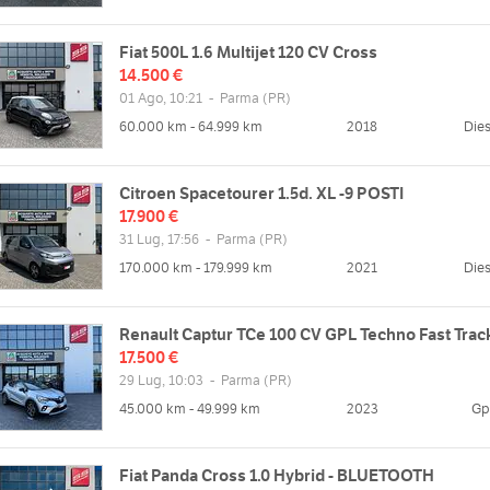
Fiat 500L 1.6 Multijet 120 CV Cross
14.500 €
01 Ago, 10:21
-
Parma
(PR)
60.000 km - 64.999 km
2018
Dies
Citroen Spacetourer 1.5d. XL -9 POSTI
17.900 €
31 Lug, 17:56
-
Parma
(PR)
170.000 km - 179.999 km
2021
Dies
Renault Captur TCe 100 CV GPL Techno Fast Trac
17.500 €
29 Lug, 10:03
-
Parma
(PR)
45.000 km - 49.999 km
2023
Gp
Fiat Panda Cross 1.0 Hybrid - BLUETOOTH