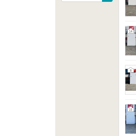
14
6
15