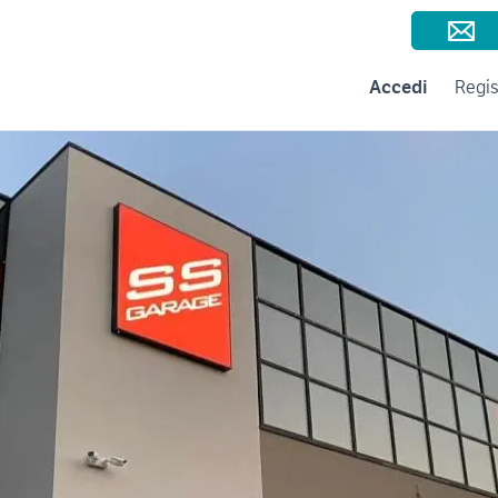
Consigli per la vendita
Negozi e Aziende
Subito per le Aziende
A
Accedi
Regis