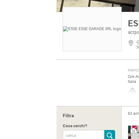
ES
acqui
Q
S
Indiri
Qre Ar
Italia
83 an
Sito 
Filtra
https:
Cosa cerchi?
19