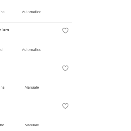
ina
Automatico
mium
el
Automatico
ina
Manuale
ano
Manuale