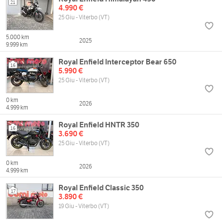
21
4.990 €
25 Giu - Viterbo (VT)
5.000 km
2025
9.999 km
Royal Enfield Interceptor Bear 650
16
5.990 €
25 Giu - Viterbo (VT)
0 km
2026
4.999 km
Royal Enfield HNTR 350
16
3.690 €
25 Giu - Viterbo (VT)
0 km
2026
4.999 km
Royal Enfield Classic 350
17
3.890 €
19 Giu - Viterbo (VT)