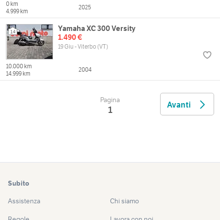
0 km
2025
4.999 km
Yamaha XC 300 Versity
14
1.490 €
19 Giu - Viterbo (VT)
10.000 km
2004
14.999 km
Pagina
Avanti
1
Subito
Assistenza
Chi siamo
Regole
Lavora con noi