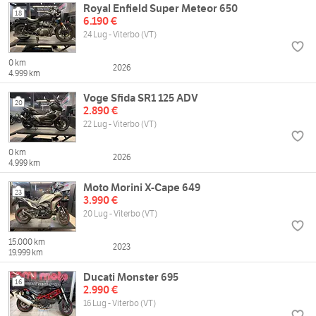
Royal Enfield Super Meteor 650
18
6.190 €
24 Lug - Viterbo (VT)
0 km
2026
4.999 km
Voge Sfida SR1 125 ADV
20
2.890 €
22 Lug - Viterbo (VT)
0 km
2026
4.999 km
Moto Morini X-Cape 649
23
3.990 €
20 Lug - Viterbo (VT)
15.000 km
2023
19.999 km
Ducati Monster 695
16
2.990 €
16 Lug - Viterbo (VT)