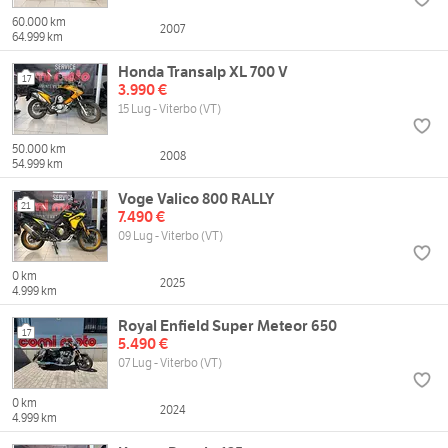
60.000 km
2007
64.999 km
Honda Transalp XL 700 V
17
3.990 €
15 Lug - Viterbo (VT)
50.000 km
2008
54.999 km
Voge Valico 800 RALLY
21
7.490 €
09 Lug - Viterbo (VT)
0 km
2025
4.999 km
Royal Enfield Super Meteor 650
17
5.490 €
07 Lug - Viterbo (VT)
0 km
2024
4.999 km