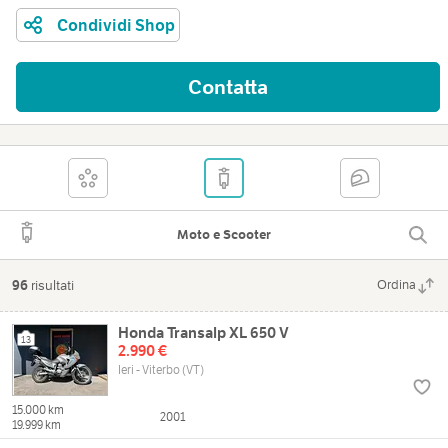
Condividi Shop
Contatta
Moto e Scooter
96
risultati
Ordina
Honda Transalp XL 650 V
13
2.990 €
Ieri - Viterbo (VT)
15.000 km
2001
19.999 km