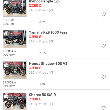
Kymco People 125
16
2.290 €
29 Giu - Viterbo (VT)
5.000 km
2024
9.999 km
Yamaha FZS 1000 Fazer
20
3.990 €
29 Giu - Viterbo (VT)
25.000 km
2005
29.999 km
Honda Shadow 600 V2
18
3.990 €
26 Giu - Viterbo (VT)
35.000 km
1994
39.999 km
Sherco 50 SM-R
15
2.990 €
26 Giu - Viterbo (VT)