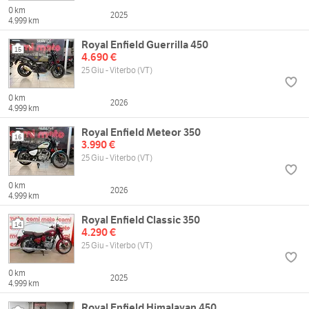
0 km
2025
4.999 km
Royal Enfield Guerrilla 450
15
4.690 €
25 Giu - Viterbo (VT)
0 km
2026
4.999 km
Royal Enfield Meteor 350
16
3.990 €
25 Giu - Viterbo (VT)
0 km
2026
4.999 km
Royal Enfield Classic 350
14
4.290 €
25 Giu - Viterbo (VT)
0 km
2025
4.999 km
Royal Enfield Himalayan 450