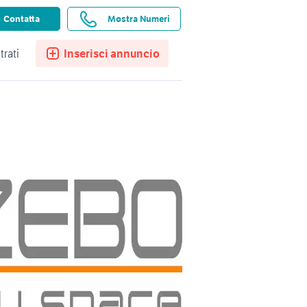
ssistenza
Ricerche salvate
Preferiti
Contatta
Mostra Numeri
trati
Inserisci annuncio