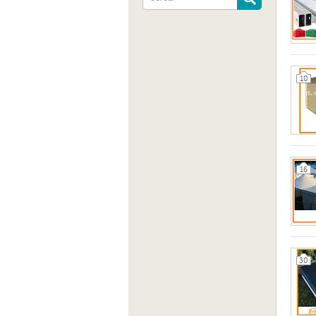
10
Indiri
Via Mo
16
Sito 
https
30