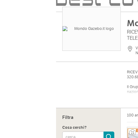
Mo
RIC
TELE
V
N
RICEV
320.6
Il Gr
nazion
100 a
Filtra
Cosa cerchi?
21