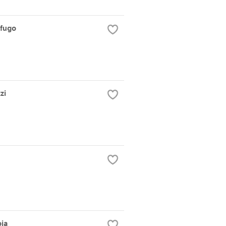
ifugo
zi
oia