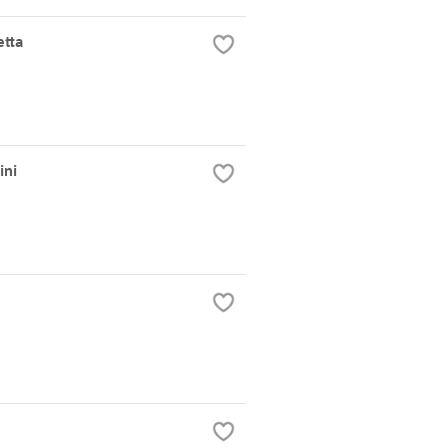
etta
ini