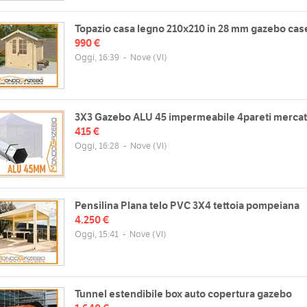
Topazio casa legno 210x210 in 28 mm gazebo cas
990 €
Oggi, 16:39
-
Nove
(VI)
3X3 Gazebo ALU 45 impermeabile 4pareti mercat
415 €
Oggi, 16:28
-
Nove
(VI)
Pensilina Plana telo PVC 3X4 tettoia pompeiana
4.250 €
Oggi, 15:41
-
Nove
(VI)
Tunnel estendibile box auto copertura gazebo