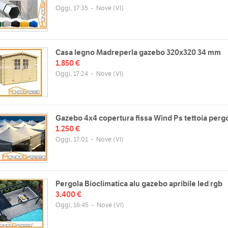
Oggi, 17:35
-
Nove
(VI)
Casa legno Madreperla gazebo 320x320 34 mm
1.850 €
Oggi, 17:24
-
Nove
(VI)
zzo
Orari
lini, 135/1, 36055 Nove VI, Italia
Gazebo 4x4 copertura fissa Wind Ps tettoia perg
Lun
09:00 18:30 (continuato)
1.250 €
Mappa
Mar
09:00 18:30 (continuato)
Oggi, 17:01
-
Nove
(VI)
Mer
09:00 16:30 (continuato)
Gio
11:00 18:30 (continuato)
web
Ven
09:00 18:30 (continuato)
://www.mondogazebo.it/
Pergola Bioclimatica alu gazebo apribile led rgb
Sab
chiuso
3.400 €
Dom
chiuso
Oggi, 16:45
-
Nove
(VI)