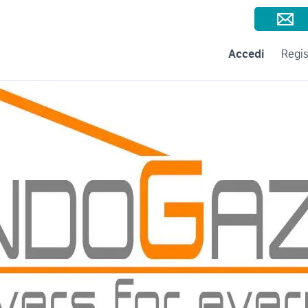
Consigli per la vendita
Negozi e Aziende
Subito per le Aziende
A
Accedi
Regis