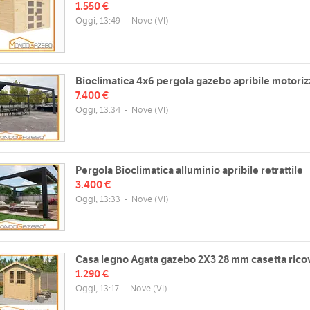
1.550 €
Oggi, 13:49
-
Nove
(VI)
Bioclimatica 4x6 pergola gazebo apribile motoriz
7.400 €
Oggi, 13:34
-
Nove
(VI)
Pergola Bioclimatica alluminio apribile retrattile
3.400 €
Oggi, 13:33
-
Nove
(VI)
Casa legno Agata gazebo 2X3 28 mm casetta rico
1.290 €
Oggi, 13:17
-
Nove
(VI)