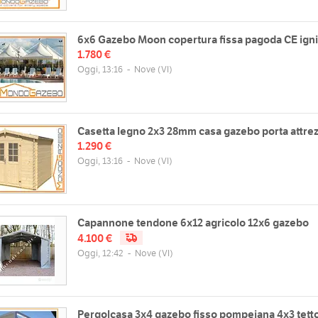
6x6 Gazebo Moon copertura fissa pagoda CE ign
1.780 €
Oggi, 13:16
-
Nove
(VI)
Casetta legno 2x3 28mm casa gazebo porta attrez
1.290 €
Oggi, 13:16
-
Nove
(VI)
Capannone tendone 6x12 agricolo 12x6 gazebo
4.100 €
Oggi, 12:42
-
Nove
(VI)
Pergolcasa 3x4 gazebo fisso pompeiana 4x3 tett