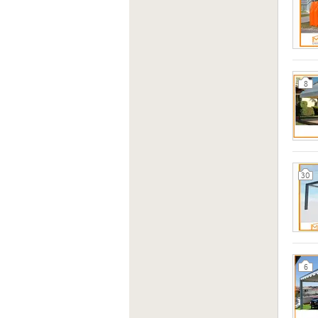
8
30
6