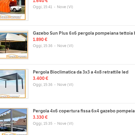
1.640 €
Oggi, 15:41
-
Nove
(VI)
Gazebo Sun Plus 6x6 pergola pompeiana tettoia 
1.890 €
Oggi, 15:36
-
Nove
(VI)
Pergola Bioclimatica da 3x3 a 4x8 retrattile led
3.400 €
Oggi, 15:36
-
Nove
(VI)
Pergola 4x6 copertura fissa 6x4 gazebo pompei
3.330 €
Oggi, 15:35
-
Nove
(VI)