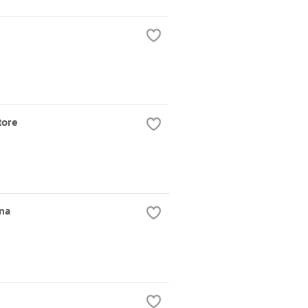
tore
ana
m