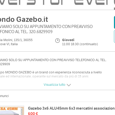
ndo Gazebo.it
EVIAMO SOLO SU APPUNTAMENTO CON PREAVVISO
FONICO AL TEL. 320.6829909
ia Molini, 135/1, 36055
Giovedì
ove VI, Italia
11:00 18:30 (continuato)
IAMO SOLO SU APPUNTAMENTO CON PREAVVISO TELEFONICO AL TEL.
829909
uppo MONDO GAZEBO è un brand con esperienza riconosciuta a livello
ale ed internazionale, operante sul mercato da più di 15 anni.
Visualizza tutto
nnunci
Gazebo 3x6 ALU45mm 6x3 mercatini associazion
600 €