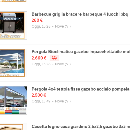
Barbecue griglia bracere barbeque 4 fuochi bbq
260 €
Oggi, 15:28
-
Nove
(VI)
Pergola Bioclimatica gazebo impacchettabile mo
2.660 €
Oggi, 15:28
-
Nove
(VI)
Pergola 4x4 tettoia fissa gazebo acciaio pompei
2.500 €
Oggi, 13:49
-
Nove
(VI)
Casetta legno casa giardino 2,5x2,5 gazebo 3x3 