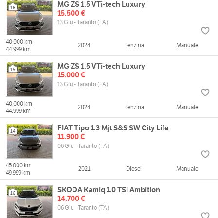
MG ZS 1.5 VTi-tech Luxury
16
15.500 €
13 Giu - Taranto (TA)
40.000 km
2024
Benzina
Manuale
44.999 km
MG ZS 1.5 VTi-tech Luxury
15
15.000 €
13 Giu - Taranto (TA)
40.000 km
2024
Benzina
Manuale
44.999 km
FIAT Tipo 1.3 Mjt S&S SW City Life
14
11.900 €
06 Giu - Taranto (TA)
45.000 km
2021
Diesel
Manuale
49.999 km
SKODA Kamiq 1.0 TSI Ambition
16
14.700 €
06 Giu - Taranto (TA)