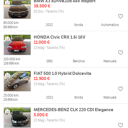
BMW X3 xDrive20d 48V Msport
17
38.500 €
03 Giu - Taranto (TA)
85.000 km
2022
Ibrida
Automatico
89.999 km
HONDA Civic CRX 1.6i 16V
14
11.000 €
23 Mag - Taranto (TA)
130.000 km
1991
Benzina
Manuale
139.999 km
FIAT 500 1.0 Hybrid Dolcevita
15
11.900 €
23 Mag - Taranto (TA)
25.000 km
2021
Ibrida
Manuale
29.999 km
MERCEDES-BENZ CLK 220 CDI Elegance
16
5.000 €
22 Mag - Taranto (TA)