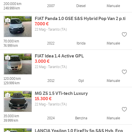
200.000 km
2007
Diesel
Manuale
249.999 km
FIAT Panda 1.0 GSE S&S Hybrid Pop Van 2 p.ti
15
7.000 €
22 Mag - Taranto (TA)
70.000 km
2022
Ibrida
Manuale
74.999 km
FIAT Idea 1.4 Active GPL
15
3.000 €
22 Mag - Taranto (TA)
120.000 km
2012
Gpl
Manuale
129.999 km
MG ZS 1.5 VTi-tech Luxury
13
15.300 €
22 Mag - Taranto (TA)
35.000 km
2024
Benzina
Manuale
39.999 km
LANCIA Ypsilon 1.0 FireFly 5p.S&S Hyb. Eco