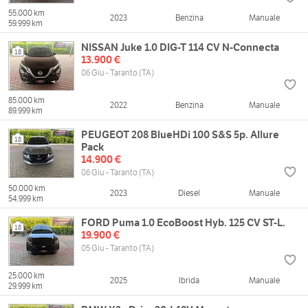
55.000 km
2023
Benzina
Manuale
59.999 km
NISSAN Juke 1.0 DIG-T 114 CV N-Connecta
18
13.900 €
06 Giu - Taranto (TA)
85.000 km
2022
Benzina
Manuale
89.999 km
PEUGEOT 208 BlueHDi 100 S&S 5p. Allure
18
Pack
14.900 €
06 Giu - Taranto (TA)
50.000 km
2023
Diesel
Manuale
54.999 km
FORD Puma 1.0 EcoBoost Hyb. 125 CV ST-L.
18
19.900 €
05 Giu - Taranto (TA)
25.000 km
2025
Ibrida
Manuale
29.999 km