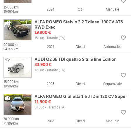
15.000 km
2024
Gpl
Manuale
19.999 km
ALFA ROMEO Stelvio 2.2 T.diesel 190CV AT8
14
RWD Exec
19.900 €
15 Lug - Taranto (TA)
90.000 km
2021
Diesel
Automatico
94.999 km
AUDI Q2 35 TDI quattro S tr. S line Edition
12
33.900 €
12 Lug - Taranto (TA)
15.000 km
2025
Diesel
Sequenziale
19.999 km
ALFA ROMEO Giulietta 1.6 JTDm 120 CV Super
17
11.900 €
07 Lug - Taranto (TA)
70.000 km
2018
Diesel
Manuale
74.999 km