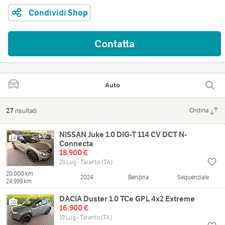
Condividi Shop
Contatta
Auto
27
risultati
Ordina
NISSAN Juke 1.0 DIG-T 114 CV DCT N-
14
Connecta
18.900 €
29 Lug - Taranto (TA)
20.000 km
2024
Benzina
Sequenziale
24.999 km
DACIA Duster 1.0 TCe GPL 4x2 Extreme
20
16.900 €
19 Lug - Taranto (TA)