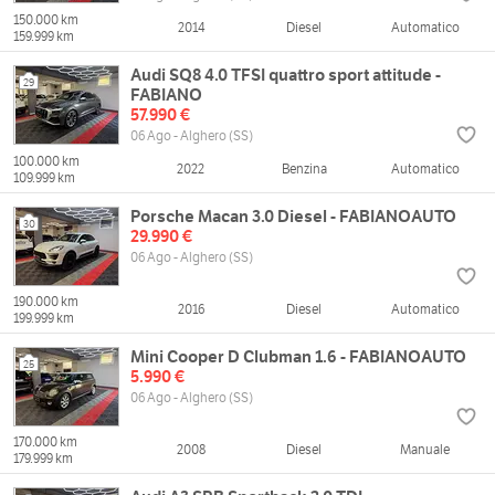
150.000 km
2014
Diesel
Automatico
159.999 km
Audi SQ8 4.0 TFSI quattro sport attitude -
29
FABIANO
57.990 €
06 Ago - Alghero (SS)
100.000 km
2022
Benzina
Automatico
109.999 km
Porsche Macan 3.0 Diesel - FABIANOAUTO
30
29.990 €
06 Ago - Alghero (SS)
190.000 km
2016
Diesel
Automatico
199.999 km
Mini Cooper D Clubman 1.6 - FABIANOAUTO
25
5.990 €
06 Ago - Alghero (SS)
170.000 km
2008
Diesel
Manuale
179.999 km