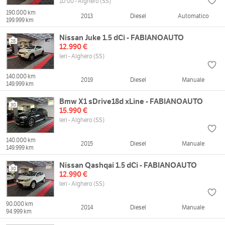
10:00 - Alghero (SS)
190.000 km
2013
Diesel
Automatico
199.999 km
Nissan Juke 1.5 dCi - FABIANOAUTO
28
12.990 €
Ieri - Alghero (SS)
140.000 km
2019
Diesel
Manuale
149.999 km
Bmw X1 sDrive18d xLine - FABIANOAUTO
30
15.990 €
Ieri - Alghero (SS)
140.000 km
2015
Diesel
Manuale
149.999 km
Nissan Qashqai 1.5 dCi - FABIANOAUTO
30
12.990 €
Ieri - Alghero (SS)
90.000 km
2014
Diesel
Manuale
94.999 km