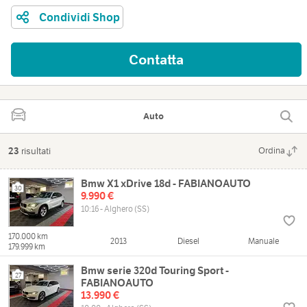
Condividi Shop
Contatta
Auto
23
risultati
Ordina
Bmw X1 xDrive 18d - FABIANOAUTO
30
9.990 €
10:16 - Alghero (SS)
170.000 km
2013
Diesel
Manuale
179.999 km
Bmw serie 320d Touring Sport -
27
FABIANOAUTO
13.990 €