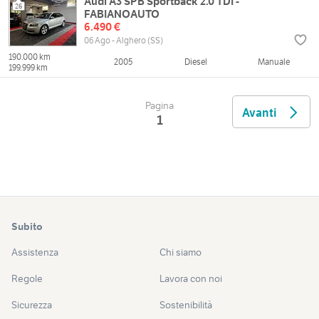
Audi A3 SPB Sportback 2.0 TDI -
26
FABIANOAUTO
6.490 €
06 Ago - Alghero (SS)
190.000 km
2005
Diesel
Manuale
199.999 km
Pagina
Avanti
1
Subito
Assistenza
Chi siamo
Regole
Lavora con noi
Sicurezza
Sostenibilità