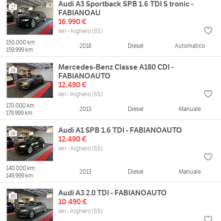
Audi A3 Sportback SPB 1.6 TDI S tronic -
27
FABIANOAU
16.990 €
Ieri - Alghero (SS)
150.000 km
2018
Diesel
Automatico
159.999 km
Mercedes-Benz Classe A180 CDI -
29
FABIANOAUTO
12.490 €
Ieri - Alghero (SS)
170.000 km
2013
Diesel
Manuale
179.999 km
Audi A1 SPB 1.6 TDI - FABIANOAUTO
26
12.490 €
Ieri - Alghero (SS)
140.000 km
2013
Diesel
Manuale
149.999 km
Audi A3 2.0 TDI - FABIANOAUTO
30
10.490 €
Ieri - Alghero (SS)