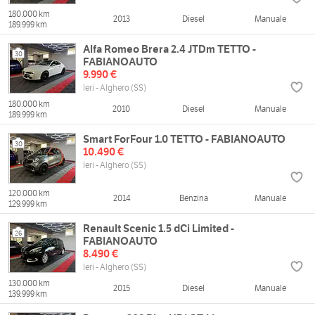
180.000 km
2013
Diesel
Manuale
189.999 km
Alfa Romeo Brera 2.4 JTDm TETTO -
30
FABIANOAUTO
9.990 €
Ieri - Alghero (SS)
180.000 km
2010
Diesel
Manuale
189.999 km
Smart ForFour 1.0 TETTO - FABIANOAUTO
30
10.490 €
Ieri - Alghero (SS)
120.000 km
2014
Benzina
Manuale
129.999 km
Renault Scenic 1.5 dCi Limited -
26
FABIANOAUTO
8.490 €
Ieri - Alghero (SS)
130.000 km
2015
Diesel
Manuale
139.999 km