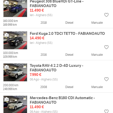
Peugeot 308 BlueHDi GT-Line -
30
FABIANOAUTO
11.490 €
Ieri - Alghero (SS)
160.000 km
2018
Diesel
Manuale
169.999 km
Ford Kuga 2.0 TDCI TETTO - FABIANOAUTO
27
14.490 €
Ieri - Alghero (SS)
100.000 km
2016
Diesel
Manuale
109.999 km
Toyota RAV-4 2.2 D-4D Luxury -
30
FABIANOAUTO
7.990 €
06 Ago - Alghero (SS)
200.000 km
2008
Diesel
Manuale
249.999 km
Mercedes-Benz B180 CDI Automatic -
29
FABIANOAUTO
11.490 €
06 Ago - Alghero (SS)