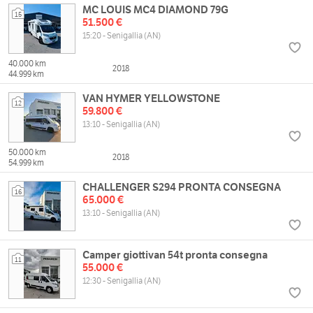
MC LOUIS MC4 DIAMOND 79G
15
51.500 €
15:20 - Senigallia (AN)
40.000 km
2018
44.999 km
VAN HYMER YELLOWSTONE
12
59.800 €
13:10 - Senigallia (AN)
50.000 km
2018
54.999 km
CHALLENGER S294 PRONTA CONSEGNA
16
65.000 €
13:10 - Senigallia (AN)
Camper giottivan 54t pronta consegna
11
55.000 €
12:30 - Senigallia (AN)