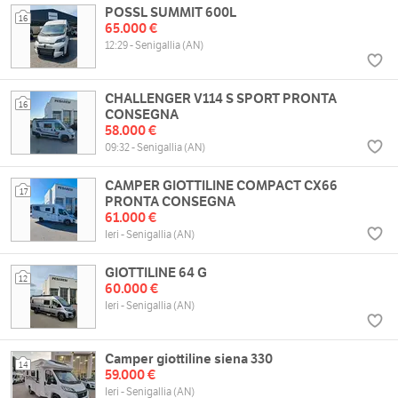
POSSL SUMMIT 600L
16
65.000 €
12:29 - Senigallia (AN)
CHALLENGER V114 S SPORT PRONTA
16
CONSEGNA
58.000 €
09:32 - Senigallia (AN)
CAMPER GIOTTILINE COMPACT CX66
17
PRONTA CONSEGNA
61.000 €
Ieri - Senigallia (AN)
GIOTTILINE 64 G
12
60.000 €
Ieri - Senigallia (AN)
Camper giottiline siena 330
14
59.000 €
Ieri - Senigallia (AN)