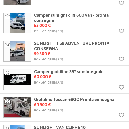
Camper sunlight cliff 600 van - pronta
8
consegna
53.000 €
Ieri - Senigallia (AN)
SUNLIGHT T 58 ADVENTURE PRONTA
14
CONSEGNA
59.500 €
Ieri - Senigallia (AN)
Camper giottiline 397 semintegrale
19
60.000 €
Ieri - Senigallia (AN)
Giottiline Toscan 69GC Pronta consegna
10
69.900 €
Ieri - Senigallia (AN)
SUNLIGHT VAN CLIFF 540