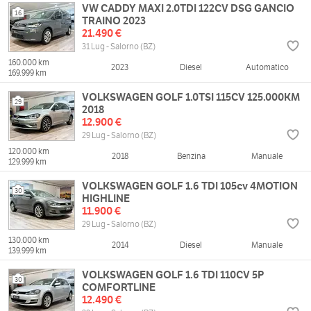
VW CADDY MAXI 2.0TDI 122CV DSG GANCIO
16
TRAINO 2023
21.490 €
31 Lug - Salorno (BZ)
160.000 km
2023
Diesel
Automatico
169.999 km
VOLKSWAGEN GOLF 1.0TSI 115CV 125.000KM
29
2018
12.900 €
29 Lug - Salorno (BZ)
120.000 km
2018
Benzina
Manuale
129.999 km
VOLKSWAGEN GOLF 1.6 TDI 105cv 4MOTION
30
HIGHLINE
11.900 €
29 Lug - Salorno (BZ)
130.000 km
2014
Diesel
Manuale
139.999 km
VOLKSWAGEN GOLF 1.6 TDI 110CV 5P
30
COMFORTLINE
12.490 €