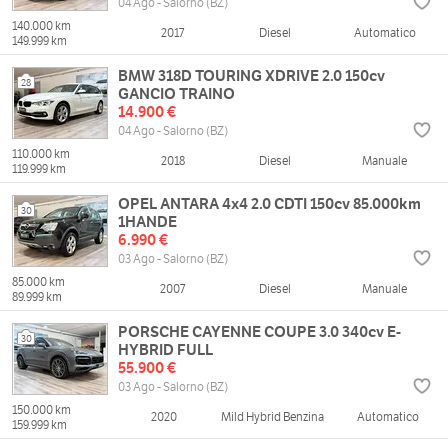
04 Ago - Salorno (BZ)
140.000 km
2017
Diesel
Automatico
149.999 km
BMW 318D TOURING XDRIVE 2.0 150cv
28
GANCIO TRAINO
14.900 €
04 Ago - Salorno (BZ)
110.000 km
2018
Diesel
Manuale
119.999 km
OPEL ANTARA 4x4 2.0 CDTI 150cv 85.000km
30
1HANDE
6.990 €
03 Ago - Salorno (BZ)
85.000 km
2007
Diesel
Manuale
89.999 km
PORSCHE CAYENNE COUPE 3.0 340cv E-
30
HYBRID FULL
55.900 €
03 Ago - Salorno (BZ)
150.000 km
2020
Mild Hybrid Benzina
Automatico
159.999 km