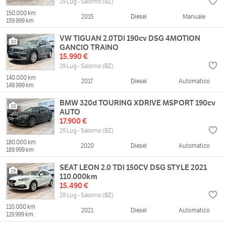
29 Lug - Salorno (BZ)
150.000 km
2015
Diesel
Manuale
159.999 km
VW TIGUAN 2.0TDI 190cv DSG 4MOTION
30
GANCIO TRAINO
15.990 €
29 Lug - Salorno (BZ)
140.000 km
2017
Diesel
Automatico
149.999 km
BMW 320d TOURING XDRIVE MSPORT 190cv
30
AUTO
17.900 €
29 Lug - Salorno (BZ)
180.000 km
2020
Diesel
Automatico
189.999 km
SEAT LEON 2.0 TDI 150CV DSG STYLE 2021
29
110.000km
15.490 €
29 Lug - Salorno (BZ)
110.000 km
2021
Diesel
Automatico
119.999 km