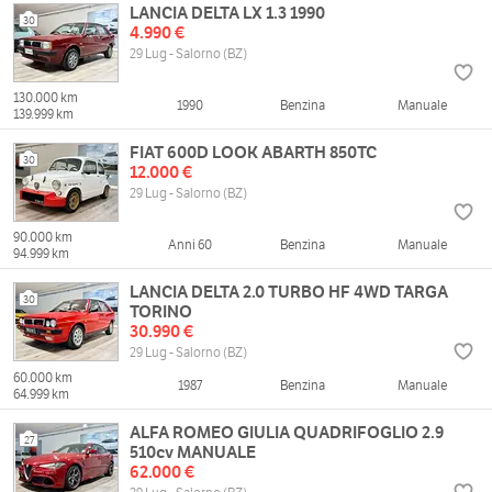
LANCIA DELTA LX 1.3 1990
30
4.990 €
29 Lug - Salorno (BZ)
130.000 km
1990
Benzina
Manuale
139.999 km
FIAT 600D LOOK ABARTH 850TC
30
12.000 €
29 Lug - Salorno (BZ)
90.000 km
Anni 60
Benzina
Manuale
94.999 km
LANCIA DELTA 2.0 TURBO HF 4WD TARGA
30
TORINO
30.990 €
29 Lug - Salorno (BZ)
60.000 km
1987
Benzina
Manuale
64.999 km
ALFA ROMEO GIULIA QUADRIFOGLIO 2.9
27
510cv MANUALE
62.000 €