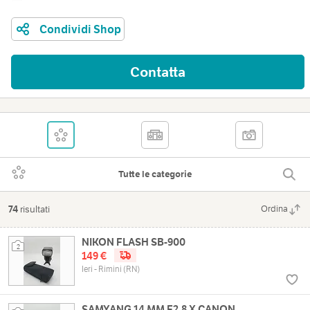
Condividi Shop
Contatta
Tutte le categorie
74
risultati
Ordina
NIKON FLASH SB-900
2
149 €
Ieri - Rimini (RN)
SAMYANG 14 MM F2.8 X CANON