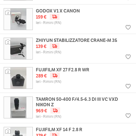
GODOX V1 X CANON
2
159 €
Ieri - Rimini (RN)
ZHIYUN STABILIZZATORE CRANE-M 3S
2
139 €
Ieri - Rimini (RN)
FUJIFILM XF 27 F2.8 R WR
2
289 €
Ieri - Rimini (RN)
TAMRON 50-400 F/4.5-6.3 DI III VC VXD
NIKON Z
969 €
Ieri - Rimini (RN)
FUJIFILM XF 14 F 2.8 R
2
379 €