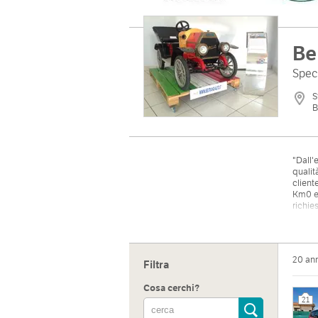
Be
Speci
S
B
"Dall'
qualit
client
Km0 e 
richie
prodot
agevol
20 an
Filtra
Cosa cerchi?
21