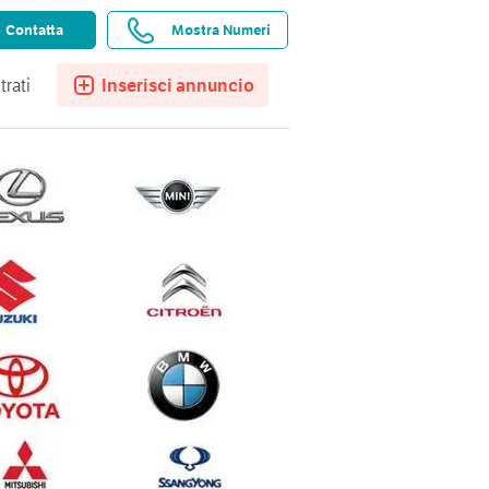
ssistenza
Ricerche salvate
Preferiti
Contatta
Mostra Numeri
trati
Inserisci annuncio