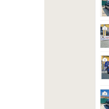
21
4
26