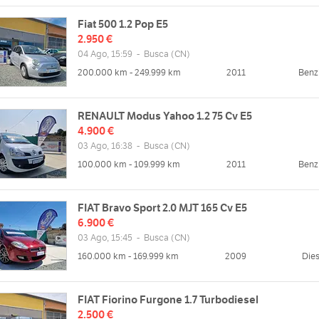
Fiat 500 1.2 Pop E5
2.950 €
04 Ago, 15:59
-
Busca
(CN)
200.000 km - 249.999 km
2011
Benz
RENAULT Modus Yahoo 1.2 75 Cv E5
4.900 €
03 Ago, 16:38
-
Busca
(CN)
100.000 km - 109.999 km
2011
Benz
FIAT Bravo Sport 2.0 MJT 165 Cv E5
6.900 €
03 Ago, 15:45
-
Busca
(CN)
160.000 km - 169.999 km
2009
Dies
FIAT Fiorino Furgone 1.7 Turbodiesel
2.500 €