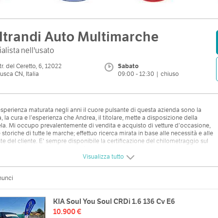
ltrandi Auto Multimarche
alista nell'usato
tr. del Ceretto, 6, 12022
Sabato
usca CN, Italia
09:00 - 12:30 | chiuso
esperienza maturata negli anni il cuore pulsante di questa azienda sono la
à, la cura e l’esperienza che Andrea, il titolare, mette a disposizione della
ela. Mi occupo prevalentemente di vendita e acquisto di vetture d’occasione,
storiche di tutte le marche; effettuo ricerca mirata in base alle necessità e alle
ste del cliente. E' sempre disponibile la certificazione del chilometraggio sul
to in vendita e c'è la possibilità di avere la garanzia e i finanziamenti a tasso
ato."
Visualizza tutto
nunci
KIA Soul You Soul CRDi 1.6 136 Cv E6
10.900 €