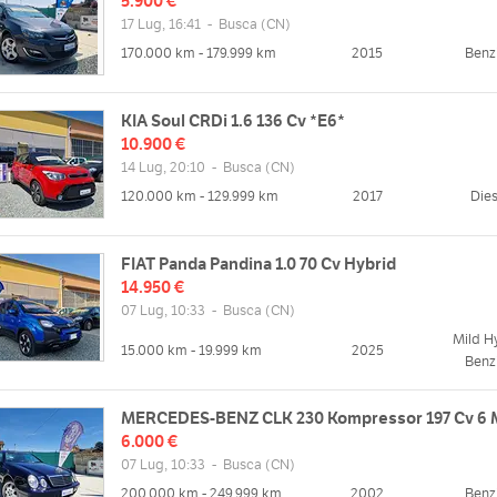
5.900 €
17 Lug, 16:41
-
Busca
(CN)
170.000 km - 179.999 km
2015
Benz
KIA Soul CRDi 1.6 136 Cv *E6*
10.900 €
14 Lug, 20:10
-
Busca
(CN)
120.000 km - 129.999 km
2017
Dies
FIAT Panda Pandina 1.0 70 Cv Hybrid
14.950 €
07 Lug, 10:33
-
Busca
(CN)
Mild H
15.000 km - 19.999 km
2025
Benz
MERCEDES-BENZ CLK 230 Kompressor 197 Cv 6 
6.000 €
07 Lug, 10:33
-
Busca
(CN)
200.000 km - 249.999 km
2002
Benz