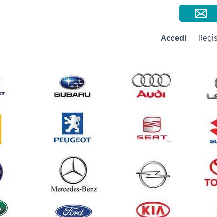
Consigli per la vendita
Negozi e Aziende
Subito per le Aziende
A
Accedi
Regis