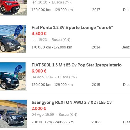
Ieri, 10:10
-
Busca
(CN)
120.000 km - 129.999 km
2017
Dies
Fiat Punto 1.2 8V 5 porte Lounge *euro6*
4.500 €
Ieri, 19:23
-
Busca
(CN)
170.000 km - 179.999 km
2014
Benz
FIAT 500L 1.3 Mjt 85 Cv Pop Star 1proprietario
zzo
Orari
6.900 €
el Ceretto, 6, 12022 Busca CN, Italia
Lun
09:00 - 12:30 | 14:30 - 19:00
04 Ago, 17:47
-
Busca
(CN)
Mappa
Mar
09:00 - 12:30 | 14:30 - 19:00
120.000 km - 129.999 km
2015
Dies
Mer
09:00 - 12:30 | 14:30 - 19:00
Gio
09:00 - 12:30 | 14:30 - 19:00
Ssangyong REXTON AWD 2.7 XDi 165 Cv
web
Ven
09:00 - 12:30 | 14:30 - 19:00
2.000 €
/www.beltrandiauto.it
Sab
09:00 - 12:30 | chiuso
04 Ago, 15:59
-
Busca
(CN)
Dom
chiuso
200.000 km - 249.999 km
2008
Dies