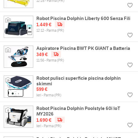
12:28 - Parma (PR)
Robot Piscina Dolphin Liberty 600 Senza Fili
30
1.449 €
12:12 - Parma (PR)
Aspiratore Piscina BWT PK GIANT a Batteria
11
349 €
11:56 - Parma (PR)
Robot pulisci superficie piscina dolphin
16
skimmi
599 €
Ieri - Parma (PR)
Robot Piscina Dolphin Poolstyle 60i IoT
6
MY2026
1.690 €
Ieri - Parma (PR)