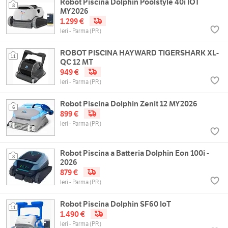
Robot Piscina Dolphin Poolstyle 40i IOT
8
MY2026
1.299 €
Ieri - Parma (PR)
ROBOT PISCINA HAYWARD TIGERSHARK XL-
11
QC 12 MT
949 €
Ieri - Parma (PR)
Robot Piscina Dolphin Zenit 12 MY2026
6
899 €
Ieri - Parma (PR)
Robot Piscina a Batteria Dolphin Eon 100i -
8
2026
879 €
Ieri - Parma (PR)
Robot Piscina Dolphin SF60 IoT
11
1.490 €
Ieri - Parma (PR)