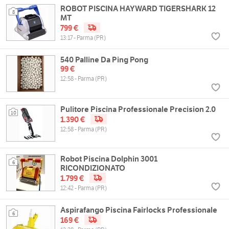
ROBOT PISCINA HAYWARD TIGERSHARK 12
8
MT
799 €
13:17 - Parma (PR)
540 Palline Da Ping Pong
99 €
12:58 - Parma (PR)
Pulitore Piscina Professionale Precision 2.0
10
1.390 €
12:58 - Parma (PR)
Robot Piscina Dolphin 3001
6
RICONDIZIONATO
1.799 €
12:42 - Parma (PR)
Aspirafango Piscina Fairlocks Professionale
6
169 €