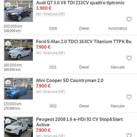
Audi Q7 3.0 V6 TDI 233CV quattro tiptronic
26
3.900 €
Ieri - Siracusa (SR)
300.000 km
2006
Diesel
Automatico
349.999 km
Ford S-Max 2.0 TDCi 163CV Titanium TTPK Bs.
23
7.900 €
Ieri - Siracusa (SR)
160.000 km
2011
Diesel
Manuale
169.999 km
Mini Cooper SD Countryman 2.0
18
7.900 €
Ieri - Siracusa (SR)
170.000 km
2012
Diesel
Manuale
179.999 km
Peugeot 2008 1.6 e-HDi 92 CV Stop&Start
20
Active
7.900 €
Ieri - Siracusa (SR)