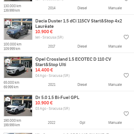
130.000 km
2014
Diesel
Manuale
139.999 km
Dacia Duster 1.5 dCi 115CV Start&Stop 4x2
25
Lauréate
10.900 €
Ieri - Siracusa (SR)
100.000 km
2017
Diesel
Manuale
109.999 km
Opel Crossland 1.5 ECOTEC D 110 CV
24
Start&Stop Ulti
14.400 €
04 Ago - Siracusa (SR)
65.000 km
2021
Diesel
Manuale
69.999 km
Dr 5.0 1.5 Bi-Fuel GPL
24
10.900 €
03 Ago - Siracusa (SR)
190.000 km
2022
Gpl
Manuale
199.999 km