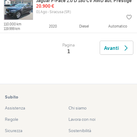
Jaguar F-Pace 2.0 D 180 CV AWD aut. Prestige
26
20.900 €
01 Ago - Siracusa (SR)
110.000 km
2020
Diesel
Automatico
119.999 km
Pagina
Avanti
1
Subito
Assistenza
Chi siamo
Regole
Lavora con noi
Sicurezza
Sostenibilità