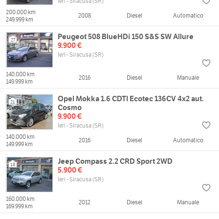
Ieri - Siracusa (SR)
200.000 km
2008
Diesel
Automatico
249.999 km
Peugeot 508 BlueHDi 150 S&S SW Allure
27
9.900 €
Ieri - Siracusa (SR)
140.000 km
2016
Diesel
Manuale
149.999 km
Opel Mokka 1.6 CDTI Ecotec 136CV 4x2 aut.
21
Cosmo
9.900 €
Ieri - Siracusa (SR)
140.000 km
2016
Diesel
Automatico
149.999 km
Jeep Compass 2.2 CRD Sport 2WD
18
5.900 €
Ieri - Siracusa (SR)
160.000 km
2012
Diesel
Manuale
169.999 km