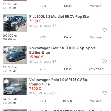
120.000 km
2013
Diesel
Manuale
129.999 km
Fiat 500L 1.3 Multijet 95 CV Pop Star
17
7.900 €
01 Ago - Siracusa (SR)
190.000 km
2016
Diesel
Manuale
199.999 km
Volkswagen Golf 2.0 TDI DSG 5p. Sport
25
Edition Blue
15.900 €
01 Ago - Siracusa (SR)
130.000 km
2016
Diesel
Sequenziale
139.999 km
Volkswagen Polo 1.0 MPI 75 CV 5p.
21
Comfortline
7.900 €
01 Ago - Siracusa (SR)
140.000 km
2014
Benzina
Manuale
149.999 km