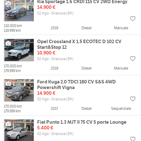
Kia Sportage 1.6 CRDI 115 CV 2WD Energy
26
14.900 €
02 Ago - Siracusa (SR)
110.000 km
2019
Diesel
Manuale
119.999 km
Opel Crossland X 1.5 ECOTEC D 102 CV
22
Start&Stop 12
10.900 €
02 Ago - Siracusa (SR)
170.000 km
2019
Diesel
Manuale
179.999 km
Ford Kuga 2.0 TDCI 180 CV S&S 4WD
30
Powershift Vigna
14.900 €
02 Ago - Siracusa (SR)
170.000 km
2017
Diesel
Sequenziale
179.999 km
Fiat Punto 1.3 MJT II 75 CV 5 porte Lounge
17
5.400 €
02 Ago - Siracusa (SR)