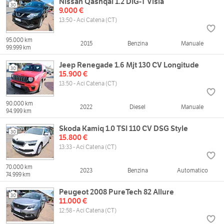
Nissan Qashqai 1.2 DIG-T Visia
30
9.000 €
13:50 - Aci Catena (CT)
95.000 km
2015
Benzina
Manuale
99.999 km
Jeep Renegade 1.6 Mjt 130 CV Longitude
30
15.900 €
13:50 - Aci Catena (CT)
90.000 km
2022
Diesel
Manuale
94.999 km
Skoda Kamiq 1.0 TSI 110 CV DSG Style
30
15.800 €
13:33 - Aci Catena (CT)
70.000 km
2023
Benzina
Automatico
74.999 km
Peugeot 2008 PureTech 82 Allure
30
11.000 €
12:58 - Aci Catena (CT)