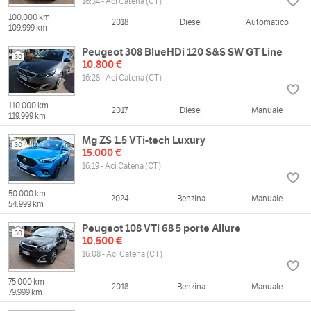
16:34 - Aci Catena (CT)
100.000 km
2018
Diesel
Automatico
109.999 km
Peugeot 308 BlueHDi 120 S&S SW GT Line
30
10.800 €
16:28 - Aci Catena (CT)
110.000 km
2017
Diesel
Manuale
119.999 km
Mg ZS 1.5 VTi-tech Luxury
30
15.000 €
16:19 - Aci Catena (CT)
50.000 km
2024
Benzina
Manuale
54.999 km
Peugeot 108 VTi 68 5 porte Allure
30
10.500 €
16:08 - Aci Catena (CT)
75.000 km
2018
Benzina
Manuale
79.999 km