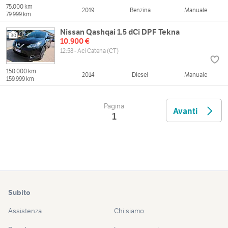
75.000 km
2019
Benzina
Manuale
79.999 km
Nissan Qashqai 1.5 dCi DPF Tekna
30
10.900 €
12:58 - Aci Catena (CT)
150.000 km
2014
Diesel
Manuale
159.999 km
Pagina
Avanti
1
Subito
Assistenza
Chi siamo