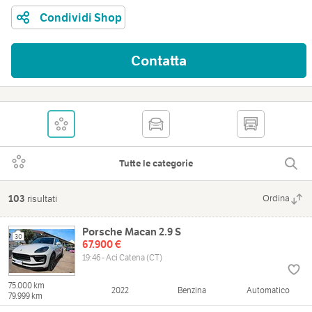
Condividi Shop
Contatta
Tutte le categorie
103
risultati
Ordina
Porsche Macan 2.9 S
30
67.900 €
19:46 - Aci Catena (CT)
75.000 km
2022
Benzina
Automatico
79.999 km