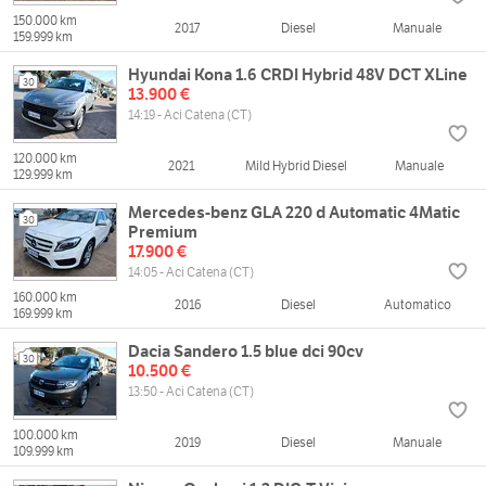
150.000 km
2017
Diesel
Manuale
159.999 km
Hyundai Kona 1.6 CRDI Hybrid 48V DCT XLine
30
13.900 €
14:19 - Aci Catena (CT)
120.000 km
2021
Mild Hybrid Diesel
Manuale
129.999 km
Mercedes-benz GLA 220 d Automatic 4Matic
30
Premium
17.900 €
14:05 - Aci Catena (CT)
160.000 km
2016
Diesel
Automatico
169.999 km
Dacia Sandero 1.5 blue dci 90cv
30
10.500 €
13:50 - Aci Catena (CT)
100.000 km
2019
Diesel
Manuale
109.999 km