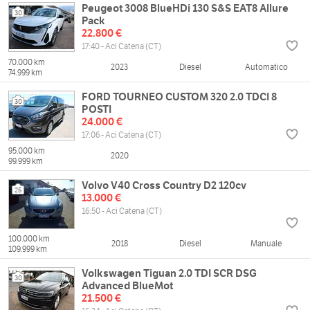
Peugeot 3008 BlueHDi 130 S&S EAT8 Allure
30
Pack
22.800 €
17:40 - Aci Catena (CT)
70.000 km
2023
Diesel
Automatico
74.999 km
FORD TOURNEO CUSTOM 320 2.0 TDCI 8
30
POSTI
24.000 €
17:06 - Aci Catena (CT)
95.000 km
2020
99.999 km
Volvo V40 Cross Country D2 120cv
25
13.000 €
16:50 - Aci Catena (CT)
100.000 km
2018
Diesel
Manuale
109.999 km
Volkswagen Tiguan 2.0 TDI SCR DSG
30
Advanced BlueMot
21.500 €