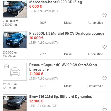
Mercedes-benz C 220 CDI Eleg.
30
6.000 €
15:36 - Aci Catena (CT)
200.000 km
2007
Diesel
Automatico
249.999 km
Fiat 500L 1.3 Multijet 95 CV Dualogic Lounge
30
10.000 €
15:35 - Aci Catena (CT)
130.000 km
2017
Diesel
Automatico
139.999 km
Renault Captur dCi 8V 90 CV Start&Stop
30
Energy Life
11.000 €
15:28 - Aci Catena (CT)
120.000 km
2017
Diesel
Sequenziale
129.999 km
Bmw 116 116d 5p. Efficient Dynamics
30
12.900 €
14:19 - Aci Catena (CT)