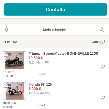
Contatta
Moto e Scooter
11
risultati
Ordina
Triumph SpeedMaster BONNEVILLE 1200
5
10.300 €
11:11 - Alatri (FR)
5.000 km
2025
9.999 km
Honda SH 125
4
3.000 €
10:14 - Alatri (FR)
10.000 km
2023
14.999 km