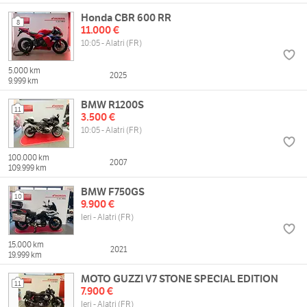
Honda CBR 600 RR
8
11.000 €
10:05 - Alatri (FR)
5.000 km
2025
9.999 km
BMW R1200S
11
3.500 €
10:05 - Alatri (FR)
100.000 km
2007
109.999 km
BMW F750GS
10
9.900 €
Ieri - Alatri (FR)
15.000 km
2021
19.999 km
MOTO GUZZI V7 STONE SPECIAL EDITION
11
7.900 €
Ieri - Alatri (FR)