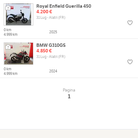
Royal Enfield Guerilla 450
7
4.200 €
31 Lug - Alatri (FR)
0 km
2025
4.999 km
BMW G310GS
7
4.850 €
31 Lug - Alatri (FR)
0 km
2024
4.999 km
Pagina
1