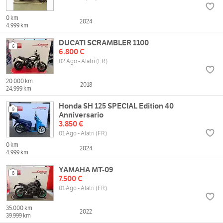
0 km
2024
4.999 km
DUCATI SCRAMBLER 1100
6
6.800 €
02 Ago - Alatri (FR)
20.000 km
2018
24.999 km
Honda SH 125 SPECIAL Edition 40
9
Anniversario
3.850 €
01 Ago - Alatri (FR)
0 km
2024
4.999 km
YAMAHA MT-09
8
7.500 €
01 Ago - Alatri (FR)
35.000 km
2022
39.999 km