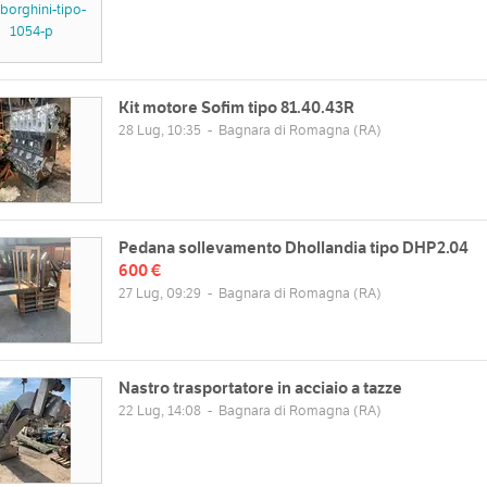
ppelle, 14, 48032 Bagnara di
Lun
08:00 - 12:00 | 14:00 - 18:00
a RA, Italia
Mar
08:00 - 12:00 | 14:00 - 18:00
Mappa
Mer
08:00 - 12:00 | 14:00 - 18:00
Kit motore Sofim tipo 81.40.43R
Gio
08:00 - 12:00 | 14:00 - 18:00
28 Lug, 10:35
-
Bagnara di Romagna
(RA)
Ven
08:00 - 12:00 | 14:00 - 18:00
web
Sab
chiuso
//www.baldissarrierinno.it/
Dom
chiuso
Pedana sollevamento Dhollandia tipo DHP2.04
600 €
27 Lug, 09:29
-
Bagnara di Romagna
(RA)
Nastro trasportatore in acciaio a tazze
22 Lug, 14:08
-
Bagnara di Romagna
(RA)