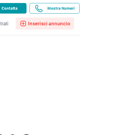
ssistenza
Ricerche salvate
Preferiti
Contatta
Mostra Numeri
trati
Inserisci annuncio