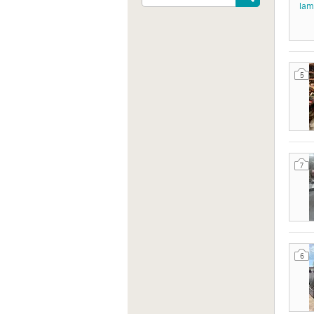
Via Ca
Romagn
5
Sito 
https:
7
6