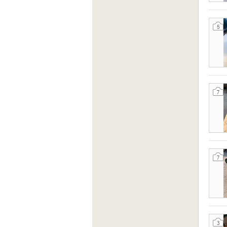
5
7
7
3