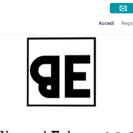
Consigli per la vendita
Negozi e Aziende
Subito per le Aziende
A
Accedi
Regis