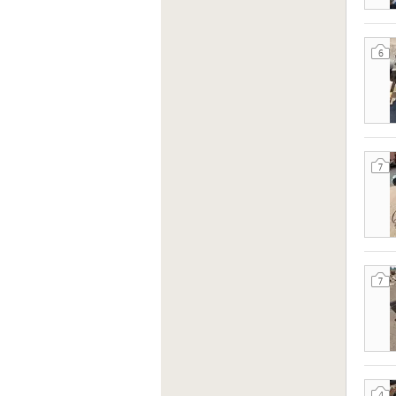
6
7
7
4