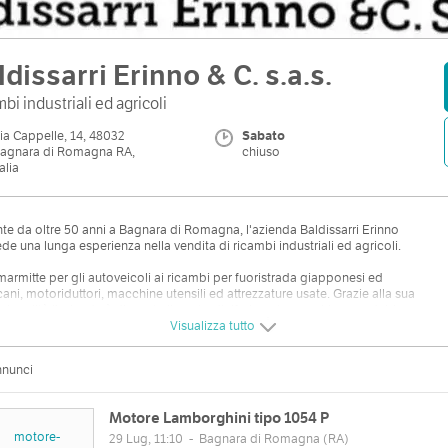
ldissarri Erinno & C. s.a.s.
bi industriali ed agricoli
ia Cappelle, 14, 48032
Sabato
agnara di Romagna RA,
chiuso
talia
te da oltre 50 anni a Bagnara di Romagna, l'azienda Baldissarri Erinno
de una lunga esperienza nella vendita di ricambi industriali ed agricoli.
marmitte per gli autoveicoli ai ricambi per fuoristrada giapponesi ed
ani, motoriduttori, macchine utensili ed attrezzature usate. Grazie alla sua
sionalità l’azienda è divenuta il punto di riferimento per chiunque debba
tare ricambi per macchine agricole ed industriali in provincia di Ravenna.
Visualizza tutto
e, la ditta Baldissarri si occupa della vendita di motori di ogni tipo, da quelli a
nnunci
 a quelli elettrici monofase e trifase.
Motore Lamborghini tipo 1054 P
29 Lug, 11:10
-
Bagnara di Romagna
(RA)
zzo
Orari