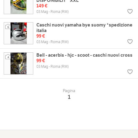
DISPONIBILIT * XXL
149 €
03 Mag - Roma (RM)
Caschi nuovi yamaha bye suomy *spedizione
6
italia
99 €
03 Mag - Roma (RM)
Bell - acerbis - hjc - scoot - caschi nuovi cross
4
99 €
03 Mag - Roma (RM)
Pagina
1