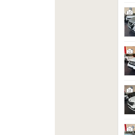
Sito 
http:/
10
21
16
21