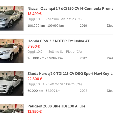
web
Sab
chiuso
/www.city-motors.it
Nissan Qashqai 1.7 dCi 150 CV N-Connecta Prom
Dom
chiuso
18.499 €
Oggi, 10:35
-
Settimo San Pietro
(CA)
100.000 km - 109.999 km
2019
Dies
Honda CR-V 2.2 i-DTEC Exclusive AT
8.950 €
Oggi, 10:04
-
Settimo San Pietro
(CA)
170.000 km - 179.999 km
2012
Dies
Skoda Karoq 2.0 TDI 115 CV DSG Sport Navi Key-
22.800 €
Oggi, 10:04
-
Settimo San Pietro
(CA)
60.000 km - 64.999 km
2022
Dies
Peugeot 2008 BlueHDi 100 Allure
12.950 €