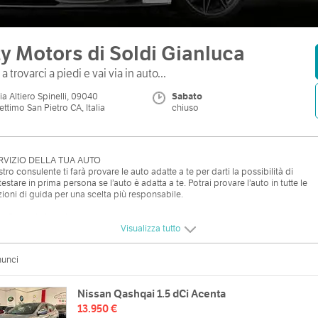
ty Motors di Soldi Gianluca
a trovarci a piedi e vai via in auto...
ia Altiero Spinelli, 09040
Sabato
ettimo San Pietro CA, Italia
chiuso
RVIZIO DELLA TUA AUTO
tro consulente ti farà provare le auto adatte a te per darti la possibilità di
testare in prima persona se l’auto è adatta a te. Potrai provare l’auto in tutte le
ioni di guida per una scelta più responsabile.
i Garanzia Legale
enza Pre e Post Vendita
Visualizza tutto
ne e Carrozzerie convenzionate
 Intervento Soccorso Stradale
nunci
iamenti personalizzati sino a 84 Mesi
Nissan Qashqai 1.5 dCi Acenta
E’ SCEGLIERE NOI?
mo personalizzare la tua auto
13.950 €