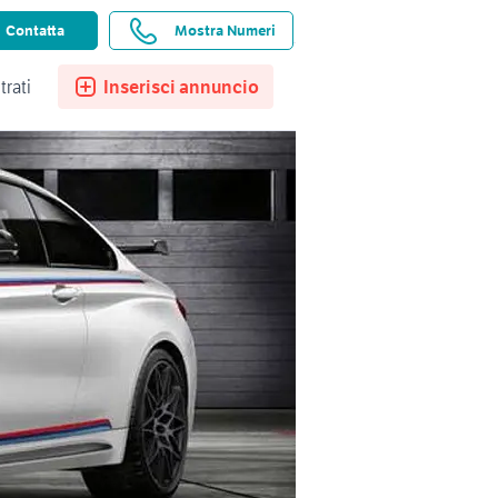
ssistenza
Ricerche salvate
Preferiti
Contatta
Mostra Numeri
trati
Inserisci annuncio