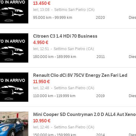
13.450 €
Ieri, 13:08
-
Settimo San Pietro
(CA)
95.000 km - 99.999 km
2020
Dies
Citroen C3 1.4 HDi 70 Business
4.950 €
Ieri, 12:51
-
Settimo San Pietro
(CA)
180.000 km - 189.999 km
2011
Dies
Renault Clio dCi 8V 75CV Energy Zen Fari Led
11.950 €
Ieri, 12:48
-
Settimo San Pietro
(CA)
110.000 km - 119.999 km
2019
Dies
Mini Cooper SD Countryman 2.0 D ALL4 Aut Xeno
10.950 €
Ieri, 12:46
-
Settimo San Pietro
(CA)
150.000 km - 159.999 km
2014
Dies