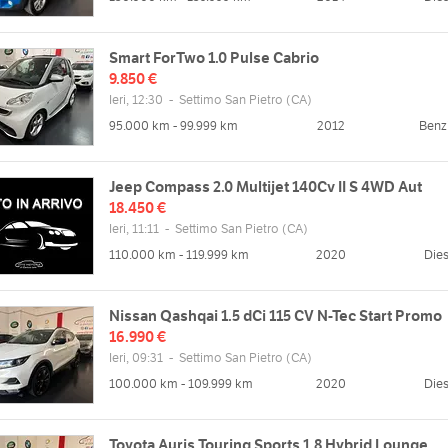
Smart ForTwo 1.0 Pulse Cabrio
9.850 €
Ieri, 12:30
-
Settimo San Pietro
(CA)
95.000 km - 99.999 km
2012
Benz
Jeep Compass 2.0 Multijet 140Cv II S 4WD Aut
18.450 €
Ieri, 11:11
-
Settimo San Pietro
(CA)
110.000 km - 119.999 km
2020
Dies
Nissan Qashqai 1.5 dCi 115 CV N-Tec Start Promo
16.990 €
Ieri, 09:31
-
Settimo San Pietro
(CA)
100.000 km - 109.999 km
2020
Dies
Toyota Auris Touring Sports 1.8 Hybrid Lounge