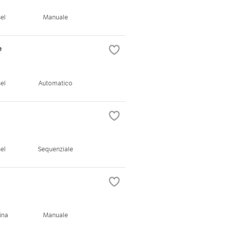
el
Manuale
e
el
Automatico
el
Sequenziale
ina
Manuale