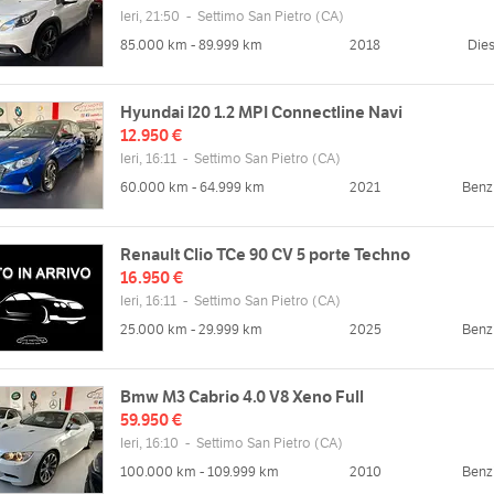
Ieri, 21:50
-
Settimo San Pietro
(CA)
85.000 km - 89.999 km
2018
Dies
Hyundai I20 1.2 MPI Connectline Navi
12.950 €
Ieri, 16:11
-
Settimo San Pietro
(CA)
60.000 km - 64.999 km
2021
Benz
Renault Clio TCe 90 CV 5 porte Techno
16.950 €
Ieri, 16:11
-
Settimo San Pietro
(CA)
25.000 km - 29.999 km
2025
Benz
Bmw M3 Cabrio 4.0 V8 Xeno Full
59.950 €
Ieri, 16:10
-
Settimo San Pietro
(CA)
100.000 km - 109.999 km
2010
Benz