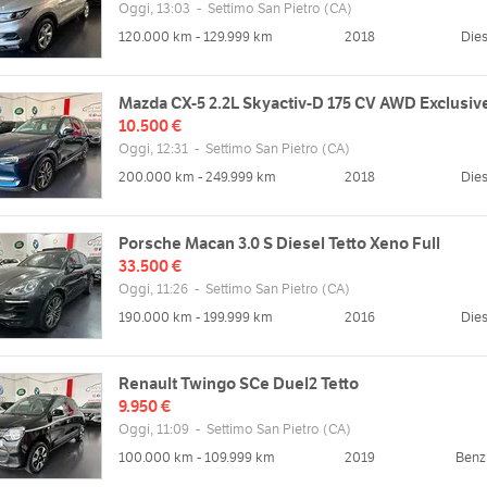
 20 Controlli prima della consegna
Oggi, 13:03
-
Settimo San Pietro
(CA)
zazione e Sanificazione
na spiacevole sorpresa!
120.000 km - 129.999 km
2018
Dies
endo noi avrai la sicurezza di poter acquistare un veicolo garantito fino a 36
Mazda CX-5 2.2L Skyactiv-D 175 CV AWD Exclusiv
10.500 €
Oggi, 12:31
-
Settimo San Pietro
(CA)
200.000 km - 249.999 km
2018
Dies
Porsche Macan 3.0 S Diesel Tetto Xeno Full
33.500 €
Oggi, 11:26
-
Settimo San Pietro
(CA)
190.000 km - 199.999 km
2016
Dies
zzo
Orari
tiero Spinelli, 09040 Settimo San
Lun
09:00 - 13:00 | 15:30 - 19:30
CA, Italia
Renault Twingo SCe Duel2 Tetto
Mar
09:00 - 13:00 | 15:30 - 19:30
9.950 €
Mappa
Oggi, 11:09
-
Settimo San Pietro
Mer
09:00 - 13:00 | 15:30 - 19:30
(CA)
Gio
09:00 - 13:00 | 15:30 - 19:30
100.000 km - 109.999 km
2019
Benz
Ven
09:00 - 13:00 | 15:30 - 19:30