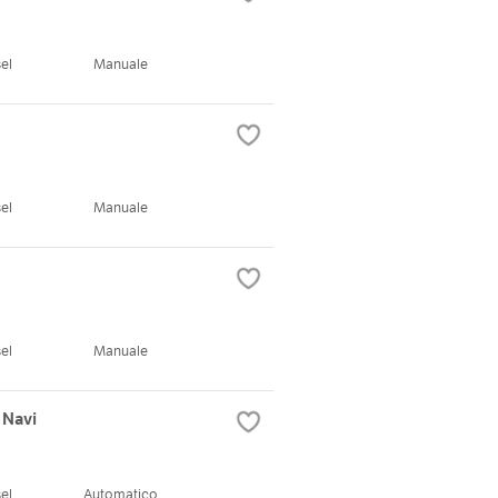
el
Manuale
el
Manuale
el
Manuale
 Navi
el
Automatico