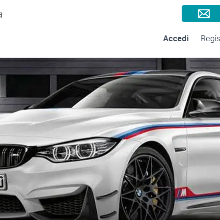
Consigli per la vendita
Negozi e Aziende
Subito per le Aziende
A
a
Accedi
Regis