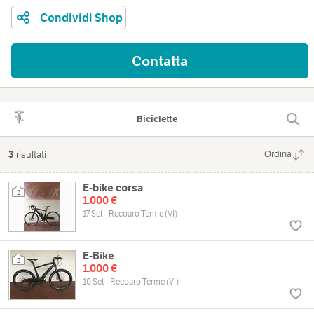
Condividi Shop
Contatta
Biciclette
3
risultati
Ordina
E-bike corsa
2
1.000 €
17 Set - Recoaro Terme (VI)
E-Bike
2
1.000 €
10 Set - Recoaro Terme (VI)