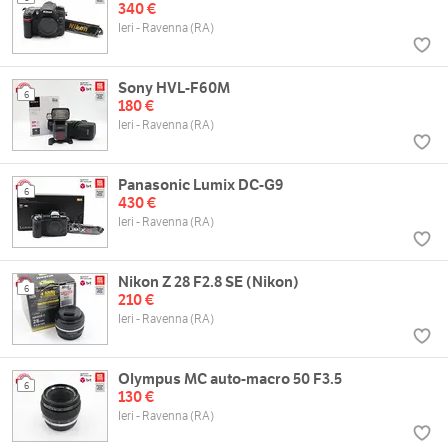
340 €
Ieri - Ravenna (RA)
Sony HVL-F60M
6
180 €
Ieri - Ravenna (RA)
Panasonic Lumix DC-G9
6
430 €
Ieri - Ravenna (RA)
Nikon Z 28 F2.8 SE (Nikon)
6
210 €
Ieri - Ravenna (RA)
Olympus MC auto-macro 50 F3.5
6
130 €
Ieri - Ravenna (RA)