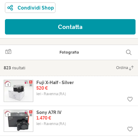
Condividi Shop
Contatta
Fotografia
823
risultati
Ordina
Fuji X-Half - Silver
6
520 €
Ieri - Ravenna (RA)
Sony A7R IV
6
1.470 €
Ieri - Ravenna (RA)