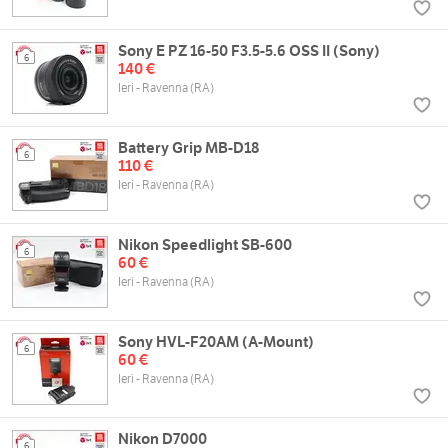
Sony E PZ 16-50 F3.5-5.6 OSS II (Sony)
6
140 €
Ieri - Ravenna (RA)
Battery Grip MB-D18
6
110 €
Ieri - Ravenna (RA)
Nikon Speedlight SB-600
6
60 €
Ieri - Ravenna (RA)
Sony HVL-F20AM (A-Mount)
6
60 €
Ieri - Ravenna (RA)
Nikon D7000
6