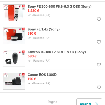
Sony FE 200-600 F5.6-6.3 G OSS (Sony)
6
1.430 €
Ieri - Ravenna (RA)
Sony FE 1.4x (Sony)
6
510 €
Ieri - Ravenna (RA)
Tamron 70-180 F2.8 Di III VXD (Sony)
6
690 €
Ieri - Ravenna (RA)
Canon EOS 1100D
6
150 €
Ieri - Ravenna (RA)
Pagina
Avanti