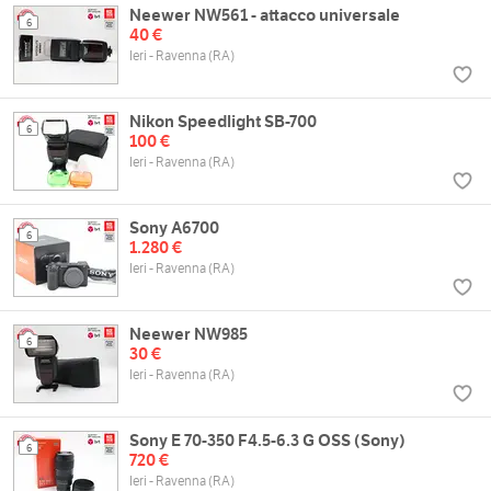
Neewer NW561 - attacco universale
6
40 €
Ieri - Ravenna (RA)
Nikon Speedlight SB-700
6
100 €
Ieri - Ravenna (RA)
Sony A6700
6
1.280 €
Ieri - Ravenna (RA)
Neewer NW985
6
30 €
Ieri - Ravenna (RA)
Sony E 70-350 F4.5-6.3 G OSS (Sony)
6
720 €
Ieri - Ravenna (RA)