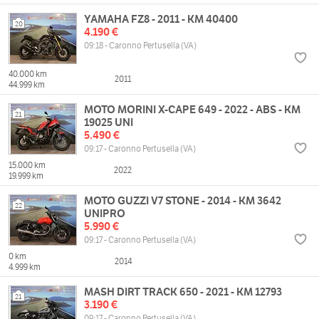
YAMAHA FZ8 - 2011 - KM 40400
20
4.190 €
09:18 - Caronno Pertusella (VA)
40.000 km
2011
44.999 km
MOTO MORINI X-CAPE 649 - 2022 - ABS - KM
21
19025 UNI
5.490 €
09:17 - Caronno Pertusella (VA)
15.000 km
2022
19.999 km
MOTO GUZZI V7 STONE - 2014 - KM 3642
22
UNIPRO
5.990 €
09:17 - Caronno Pertusella (VA)
0 km
2014
4.999 km
MASH DIRT TRACK 650 - 2021 - KM 12793
21
3.190 €
09:17 - Caronno Pertusella (VA)