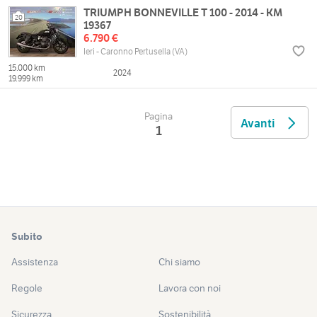
TRIUMPH BONNEVILLE T 100 - 2014 - KM
20
19367
6.790 €
Ieri - Caronno Pertusella (VA)
15.000 km
2024
19.999 km
Pagina
Avanti
1
Subito
Assistenza
Chi siamo
Regole
Lavora con noi
Sicurezza
Sostenibilità