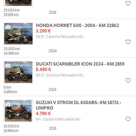
25.000 km
2018
29.999 km
HONDA HORNET 600 - 2004 - KM 32862
21
3.290 €
09:17 - Caronno Pertusella (VA)
30.000 km
2004
34.999 km
DUCATI SCARMBLER ICON 2024 - KM 2859
21
8.490 €
09:17 - Caronno Pertusella (VA)
0 km
2024
4.999 km
SUZUKI V STROM DL 650ABS- KM 18731 -
21
UNIPRO
4.790 €
Ieri - Caronno Pertusella (VA)
15.000 km
2016
19.999 km