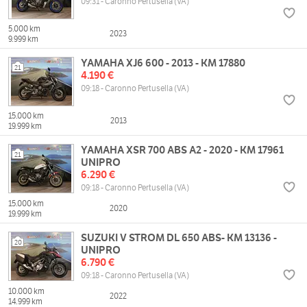
09:31 - Caronno Pertusella (VA)
5.000 km
2023
9.999 km
YAMAHA XJ6 600 - 2013 - KM 17880
21
4.190 €
09:18 - Caronno Pertusella (VA)
15.000 km
2013
19.999 km
YAMAHA XSR 700 ABS A2 - 2020 - KM 17961
21
UNIPRO
6.290 €
09:18 - Caronno Pertusella (VA)
15.000 km
2020
19.999 km
SUZUKI V STROM DL 650 ABS- KM 13136 -
20
UNIPRO
6.790 €
09:18 - Caronno Pertusella (VA)
10.000 km
2022
14.999 km