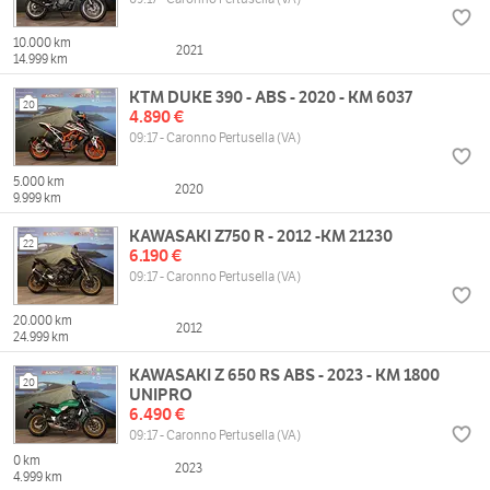
10.000 km
2021
14.999 km
KTM DUKE 390 - ABS - 2020 - KM 6037
20
4.890 €
09:17 - Caronno Pertusella (VA)
5.000 km
2020
9.999 km
KAWASAKI Z750 R - 2012 -KM 21230
22
6.190 €
09:17 - Caronno Pertusella (VA)
20.000 km
2012
24.999 km
KAWASAKI Z 650 RS ABS - 2023 - KM 1800
20
UNIPRO
6.490 €
09:17 - Caronno Pertusella (VA)
0 km
2023
4.999 km