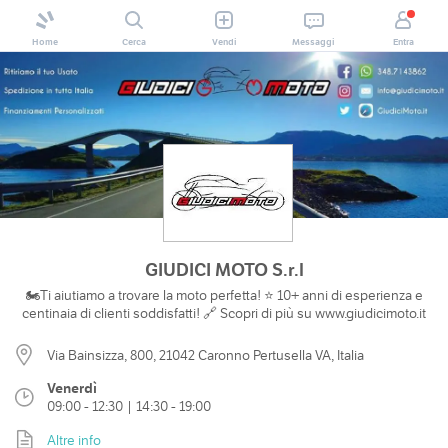
Home
Cerca
Vendi
Messaggi
Entra
GIUDICI MOTO S.r.l
🏍️Ti aiutiamo a trovare la moto perfetta! ⭐ 10+ anni di esperienza e
centinaia di clienti soddisfatti! 🔗 Scopri di più su www.giudicimoto.it
Via Bainsizza, 800, 21042 Caronno Pertusella VA, Italia
Venerdì
09:00 - 12:30 | 14:30 - 19:00
Altre info