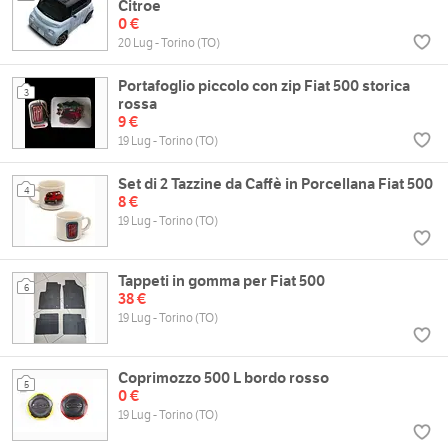
Citroe
0 €
20 Lug - Torino (TO)
Portafoglio piccolo con zip Fiat 500 storica
3
rossa
9 €
19 Lug - Torino (TO)
Set di 2 Tazzine da Caffè in Porcellana Fiat 500
4
8 €
19 Lug - Torino (TO)
Tappeti in gomma per Fiat 500
6
38 €
19 Lug - Torino (TO)
Coprimozzo 500 L bordo rosso
5
0 €
19 Lug - Torino (TO)