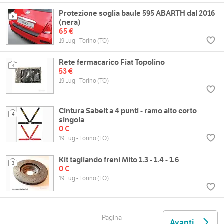
Protezione soglia baule 595 ABARTH dal 2016
6
(nera)
65 €
19 Lug - Torino (TO)
Rete fermacarico Fiat Topolino
4
53 €
19 Lug - Torino (TO)
Cintura Sabelt a 4 punti - ramo alto corto
4
singola
0 €
19 Lug - Torino (TO)
Kit tagliando freni Mito 1.3 - 1.4 - 1.6
3
0 €
19 Lug - Torino (TO)
Pagina
Avanti