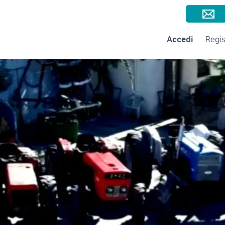
Consigli per la vendita
Negozi e Aziende
Subito per le Aziende
A
Accedi
Regis