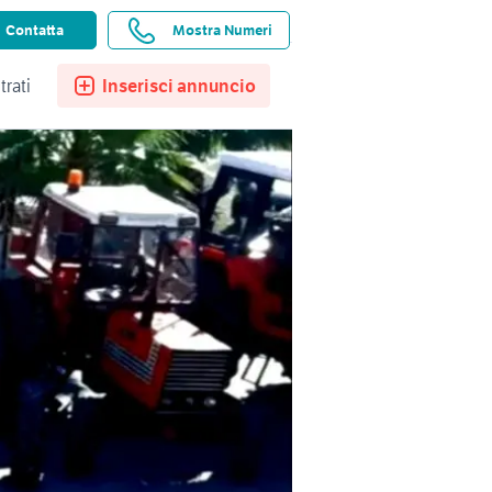
ssistenza
Ricerche salvate
Preferiti
Contatta
Mostra Numeri
trati
Inserisci annuncio