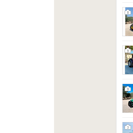
8
9
9
3