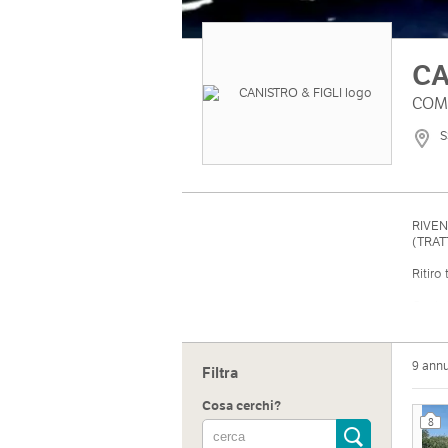
CA
COMP
S
RIVEN
(TRAT
Ritiro 
Conta
9 ann
Filtra
Cosa cerchi?
8