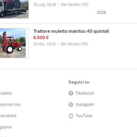
18 Lug, 18:46
-
San Severo
(FG)
2026
Trattore muletto manitou 40 quintali
8.500 €
20 Giu, 10:16
-
San Severo
(FG)
Seguici su
 siamo
Facebook
ora con noi
Instagram
tenibilità
YouTube
gazine