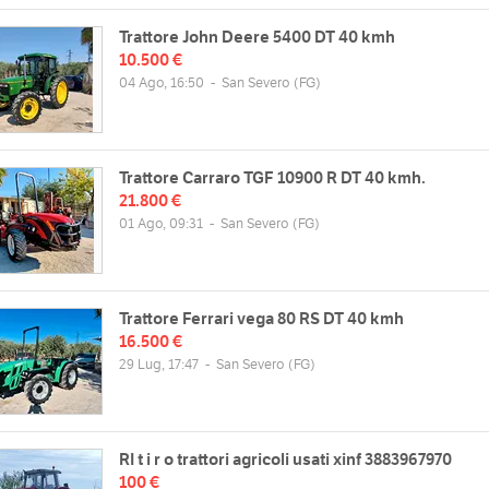
Trattore John Deere 5400 DT 40 kmh
10.500 €
04 Ago, 16:50
-
San Severo
(FG)
Trattore Carraro TGF 10900 R DT 40 kmh.
21.800 €
01 Ago, 09:31
-
San Severo
(FG)
Trattore Ferrari vega 80 RS DT 40 kmh
16.500 €
29 Lug, 17:47
-
San Severo
(FG)
RI t i r o trattori agricoli usati xinf 3883967970
100 €