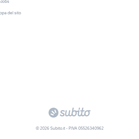
oJobs
pa del sito
© 2026 Subito.it - P.IVA 05526340962