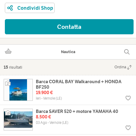
Condividi Shop
Contatta
Nautica
15
risultati
Ordina
Barca CORAL BAY Walkaround + HONDA
27
BF250
19.900 €
Ieri - Vernole (LE)
Barca SAVER 520 + motore YAMAHA 40
10
8.500 €
03 Ago - Vernole (LE)