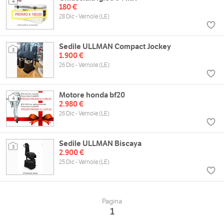
4
180 €
28 Dic - Vernole (LE)
Sedile ULLMAN Compact Jockey
3
1.900 €
26 Dic - Vernole (LE)
Motore honda bf20
4
2.980 €
26 Dic - Vernole (LE)
Sedile ULLMAN Biscaya
3
2.900 €
25 Dic - Vernole (LE)
Pagina
1