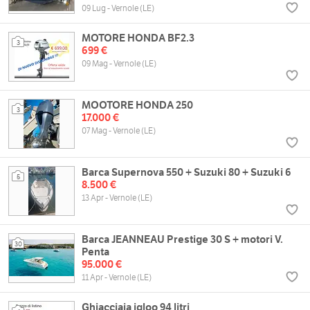
09 Lug - Vernole (LE)
MOTORE HONDA BF2.3
3
699 €
09 Mag - Vernole (LE)
MOOTORE HONDA 250
3
17.000 €
07 Mag - Vernole (LE)
Barca Supernova 550 + Suzuki 80 + Suzuki 6
5
8.500 €
13 Apr - Vernole (LE)
Barca JEANNEAU Prestige 30 S + motori V.
30
Penta
95.000 €
11 Apr - Vernole (LE)
Ghiacciaia igloo 94 litri