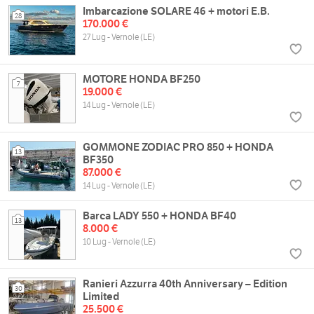
Imbarcazione SOLARE 46 + motori E.B.
28
170.000 €
27 Lug - Vernole (LE)
MOTORE HONDA BF250
7
19.000 €
14 Lug - Vernole (LE)
GOMMONE ZODIAC PRO 850 + HONDA
13
BF350
87.000 €
14 Lug - Vernole (LE)
Barca LADY 550 + HONDA BF40
13
8.000 €
10 Lug - Vernole (LE)
Ranieri Azzurra 40th Anniversary – Edition
30
Limited
25.500 €