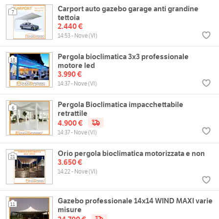
Carport auto gazebo garage anti grandine
7
tettoia
2.440 €
14:53 - Nove (VI)
Pergola bioclimatica 3x3 professionale
18
motore led
3.990 €
14:37 - Nove (VI)
Pergola Bioclimatica impacchettabile
6
retrattile
4.900 €
14:37 - Nove (VI)
Orio pergola bioclimatica motorizzata e non
21
3.650 €
14:22 - Nove (VI)
Gazebo professionale 14x14 WIND MAXI varie
11
misure