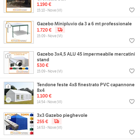
1.190 €
15:10 - Nove (VI)
Gazebo Minipluvio da 3 a 6 mt professionale
8
1.720 €
15:09 - Nove (VI)
Gazebo 3x4,5 ALU 45 impermeabile mercatini
17
stand
530 €
15:09 - Nove (VI)
Tendone feste 4x8 finestrato PVC capannone
8
8x4
1.100 €
14:54 - Nove (VI)
3x3 Gazebo pieghevole
15
255 €
14:53 - Nove (VI)