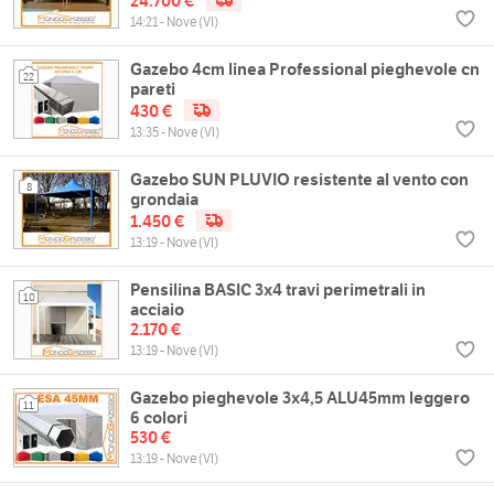
24.700 €
14:21 - Nove (VI)
Gazebo 4cm linea Professional pieghevole cn
22
pareti
430 €
13:35 - Nove (VI)
Gazebo SUN PLUVIO resistente al vento con
8
grondaia
1.450 €
13:19 - Nove (VI)
Pensilina BASIC 3x4 travi perimetrali in
10
acciaio
2.170 €
13:19 - Nove (VI)
Gazebo pieghevole 3x4,5 ALU45mm leggero
11
6 colori
530 €
13:19 - Nove (VI)