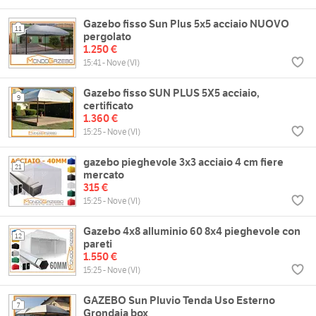
Gazebo fisso Sun Plus 5x5 acciaio NUOVO
11
pergolato
1.250 €
15:41 - Nove (VI)
Gazebo fisso SUN PLUS 5X5 acciaio,
9
certificato
1.360 €
15:25 - Nove (VI)
gazebo pieghevole 3x3 acciaio 4 cm fiere
21
mercato
315 €
15:25 - Nove (VI)
Gazebo 4x8 alluminio 60 8x4 pieghevole con
12
pareti
1.550 €
15:25 - Nove (VI)
GAZEBO Sun Pluvio Tenda Uso Esterno
7
Grondaia box