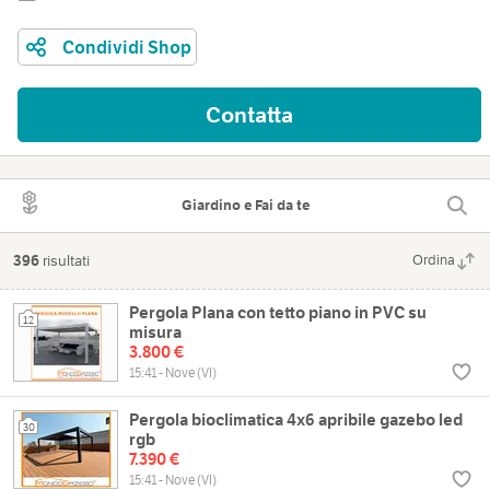
Condividi Shop
Contatta
Giardino e Fai da te
396
risultati
Ordina
Pergola Plana con tetto piano in PVC su
12
misura
3.800 €
15:41 - Nove (VI)
Pergola bioclimatica 4x6 apribile gazebo led
30
rgb
7.390 €
15:41 - Nove (VI)