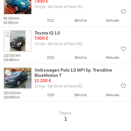
7.800 €
06 Ago - San Dona' di Piave (VE)
90.000 km
2012
Benzina
Manuale
94.999 km
Toyota iQ 1.0
6
7.900 €
02 Ago - San Dona' di Piave (VE)
110.000 km
2010
Benzina
Manuale
119.999 km
Volkswagen Polo 1.0 MPI 5p. Trendline
13
BlueMotion T
13.200 €
02 Ago - San Dona' di Piave (VE)
100.000 km
2019
Benzina
Manuale
109.999 km
Pagina
1