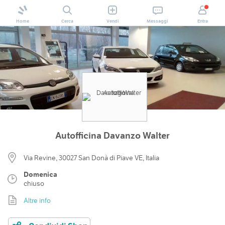
Home
Cerca
Vendi
Messaggi
Entra
Autofficina Davanzo Walter
Via Revine, 30027 San Donà di Piave VE, Italia
Domenica
chiuso
Altre info