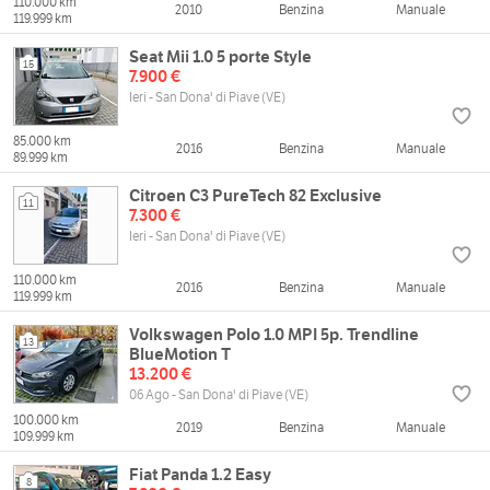
110.000 km
2010
Benzina
Manuale
119.999 km
Seat Mii 1.0 5 porte Style
15
7.900 €
Ieri - San Dona' di Piave (VE)
85.000 km
2016
Benzina
Manuale
89.999 km
Citroen C3 PureTech 82 Exclusive
11
7.300 €
Ieri - San Dona' di Piave (VE)
110.000 km
2016
Benzina
Manuale
119.999 km
Volkswagen Polo 1.0 MPI 5p. Trendline
13
BlueMotion T
13.200 €
06 Ago - San Dona' di Piave (VE)
100.000 km
2019
Benzina
Manuale
109.999 km
Fiat Panda 1.2 Easy
8