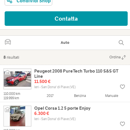
Condividi Shop
Contatta
Auto
8
risultati
Ordina
Peugeot 2008 PureTech Turbo 110 S&S GT
15
Line
11.500 €
Ieri - San Dona' di Piave (VE)
110.000 km
2017
Benzina
Manuale
119.999 km
Opel Corsa 1.2 5 porte Enjoy
10
6.300 €
Ieri - San Dona' di Piave (VE)