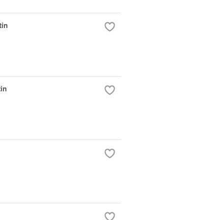
tin
in