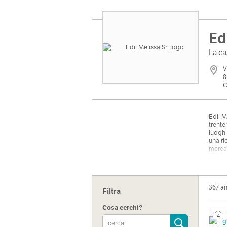
Ed
La ca
V
8
C
Edil M
trente
luoghi
una ri
mercat
ambien
contra
client
367 a
Filtra
Cosa cerchi?
4