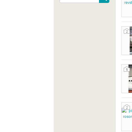
2
5
Indiri
Via Gi
in Cam
2
Sito 
http:/