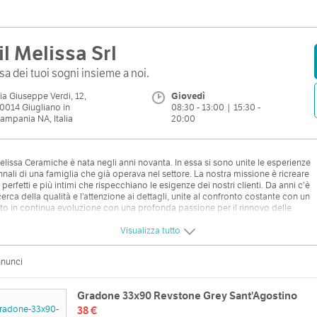
il Melissa Srl
sa dei tuoi sogni insieme a noi.
ia Giuseppe Verdi, 12,
Giovedì
0014 Giugliano in
08:30 - 13:00 | 15:30 -
ampania NA, Italia
20:00
elissa Ceramiche è nata negli anni novanta. In essa si sono unite le esperienze
nnali di una famiglia che già operava nel settore. La nostra missione è ricreare
 perfetti e più intimi che rispecchiano le esigenze dei nostri clienti. Da anni c’è
cerca della qualità e l’attenzione ai dettagli, unite al confronto costante con un
o in continua evoluzione con una profonda passione per il rinnovo delle
tazioni. La passione e la professionalità per il nostro lavoro ci
ddistingue da sempre. Edil Melissa Ceramiche si mette al servizio della
Visualizza tutto
ela alla ricerca di assistenza tecnica, cura dei dettagli e qualità dei prodotti.
nnunci
Gradone 33x90 Revstone Grey Sant'Agostino
38 €