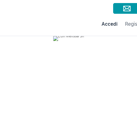
Consigli per la vendita
Negozi e Aziende
Subito per le Aziende
A
Accedi
Regis