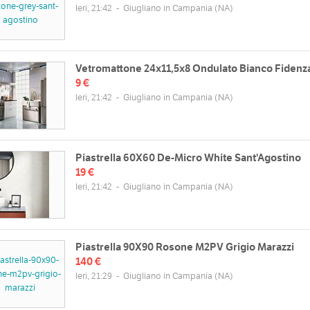
Ieri, 21:42
-
Giugliano in Campania
(NA)
Vetromattone 24x11,5x8 Ondulato Bianco Fidenz
9 €
Ieri, 21:42
-
Giugliano in Campania
(NA)
Piastrella 60X60 De-Micro White Sant'Agostino
19 €
zzo
Orari
Ieri, 21:42
-
Giugliano in Campania
(NA)
useppe Verdi, 12, 80014 Giugliano
Lun
08:30 - 13:00 | 15:30 - 20:00
pania NA, Italia
Mar
08:30 - 13:00 | 15:30 - 20:00
Mappa
Mer
08:30 - 13:00 | 15:30 - 20:00
Piastrella 90X90 Rosone M2PV Grigio Marazzi
Gio
08:30 - 13:00 | 15:30 - 20:00
140 €
Ven
08:30 - 13:00 | 15:30 - 20:00
web
Ieri, 21:29
-
Giugliano in Campania
(NA)
Sab
08:30 - 13:30 | chiuso
/www.edilmelissaceramiche.it
Dom
chiuso