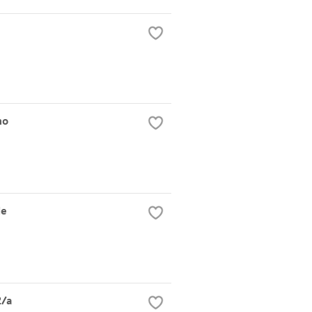
no
le
2/a