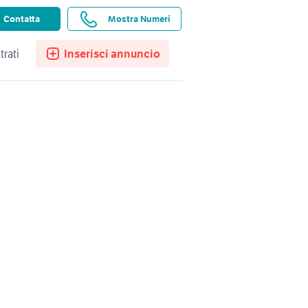
ssistenza
Ricerche salvate
Preferiti
Contatta
Mostra Numeri
trati
Inserisci annuncio