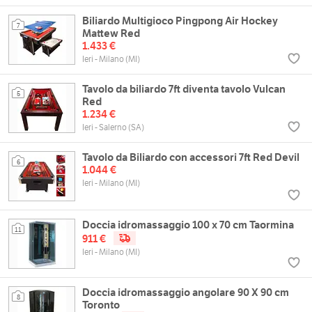
Biliardo Multigioco Pingpong Air Hockey
7
Mattew Red
1.433 €
Ieri - Milano (MI)
Tavolo da biliardo 7ft diventa tavolo Vulcan
5
Red
1.234 €
Ieri - Salerno (SA)
Tavolo da Biliardo con accessori 7ft Red Devil
6
1.044 €
Ieri - Milano (MI)
Doccia idromassaggio 100 x 70 cm Taormina
11
911 €
Ieri - Milano (MI)
Doccia idromassaggio angolare 90 X 90 cm
8
Toronto