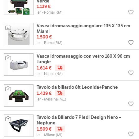
Verde
1.139 €
Ieri - Roma (RM)
Vasca idromassaggio angolare 135 X 135 cm
11
Miami
1.500 €
Ieri - Roma (RM)
Vasca idromassaggio con vetro 180 X 96 cm
8
Jungle
1.614 €
Ieri - Napoli (NA)
Tavolo da biliardo 8ft Leonida+Panche
6
1.439 €
Ieri - Messina (ME)
Tavolo da Biliardo 7 Piedi Design Nero –
7
Neptune
1.509 €
Ieri - Milano (MI)