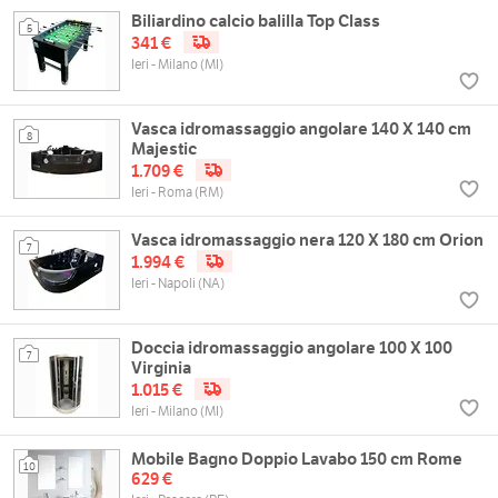
Biliardino calcio balilla Top Class
5
341 €
Ieri - Milano (MI)
Vasca idromassaggio angolare 140 X 140 cm
8
Majestic
1.709 €
Ieri - Roma (RM)
Vasca idromassaggio nera 120 X 180 cm Orion
7
1.994 €
Ieri - Napoli (NA)
Doccia idromassaggio angolare 100 X 100
7
Virginia
1.015 €
Ieri - Milano (MI)
Mobile Bagno Doppio Lavabo 150 cm Rome
10
629 €