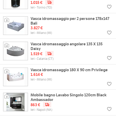
1.015 €
Ieri - Torino (TO)
Vasca idromassaggio per 2 persone 178x147
8
Bali
3.827 €
Ieri - Milano (MI)
Vasca idromassaggio angolare 135 X 135
12
Daisy
1.519 €
Ieri - Catania (CT)
Vasca idromassaggio 180 X 90 cm Privilege
8
1.614 €
Ieri - Milano (MI)
Mobile bagno Lavabo Singolo 120cm Black
8
Ambassador
863 €
Ieri - Napoli (NA)