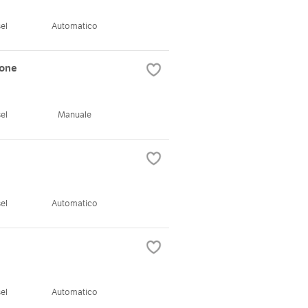
el
Automatico
gone
el
Manuale
el
Automatico
el
Automatico