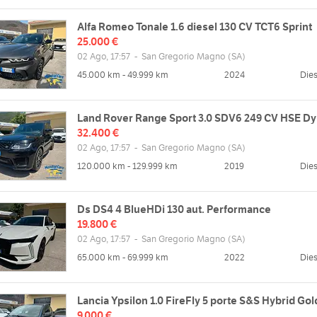
Alfa Romeo Tonale 1.6 diesel 130 CV TCT6 Sprint
25.000 €
02 Ago, 17:57
-
San Gregorio Magno
(SA)
45.000 km - 49.999 km
2024
Dies
Land Rover Range Sport 3.0 SDV6 249 CV HSE D
32.400 €
02 Ago, 17:57
-
San Gregorio Magno
(SA)
120.000 km - 129.999 km
2019
Dies
Ds DS4 4 BlueHDi 130 aut. Performance
19.800 €
02 Ago, 17:57
-
San Gregorio Magno
(SA)
65.000 km - 69.999 km
2022
Dies
Lancia Ypsilon 1.0 FireFly 5 porte S&S Hybrid Gol
9.000 €