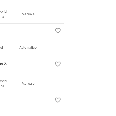
ybrid
Manuale
ina
el
Automatico
ne X
ybrid
Manuale
ina