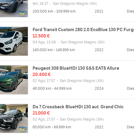
Ieri, 18:37
-
San Gregorio Magno
(SA)
zzo
Orari
100.000 km - 109.999 km
2021
Dies
da Teglia, 25, 84020 San
Lun
08:30 - 13:00 | 14:30 - 20:00
io Magno SA, Italia
Mar
08:30 - 13:00 | 14:30 - 20:00
Mappa
Ford Transit Custom 280 2.0 EcoBlue 130 PC Fur
Mer
08:30 - 13:00 | 14:30 - 20:00
12.500 €
Gio
08:30 - 13:00 | 14:30 - 20:00
04 Ago, 13:06
-
San Gregorio Magno
(SA)
Ven
08:30 - 13:00 | 14:30 - 20:00
140.000 km - 149.999 km
2022
Dies
web
Sab
08:30 - 13:00 | 14:30 - 20:00
/www.mondialcars-srl.it
Dom
chiuso
Peugeot 308 BlueHDi 130 S&S EAT8 Allure
20.400 €
02 Ago, 17:57
-
San Gregorio Magno
(SA)
40.000 km - 44.999 km
2024
Dies
Ds 7 Crossback BlueHDi 130 aut. Grand Chic
21.000 €
02 Ago, 17:57
-
San Gregorio Magno
(SA)
65.000 km - 69.999 km
2022
Dies