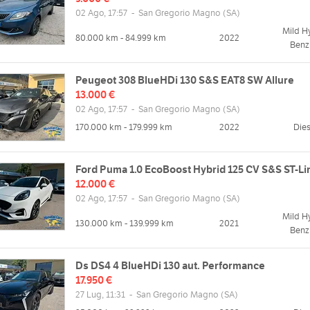
02 Ago, 17:57
-
San Gregorio Magno
(SA)
Mild H
80.000 km - 84.999 km
2022
Benz
Peugeot 308 BlueHDi 130 S&S EAT8 SW Allure
13.000 €
02 Ago, 17:57
-
San Gregorio Magno
(SA)
170.000 km - 179.999 km
2022
Dies
Ford Puma 1.0 EcoBoost Hybrid 125 CV S&S ST-Li
12.000 €
02 Ago, 17:57
-
San Gregorio Magno
(SA)
Mild H
130.000 km - 139.999 km
2021
Benz
Ds DS4 4 BlueHDi 130 aut. Performance
17.950 €
27 Lug, 11:31
-
San Gregorio Magno
(SA)