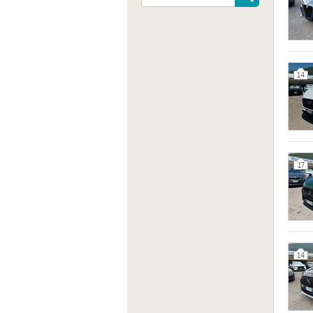
Indiri
Contra
Gregor
14
Sito 
http:/
17
14