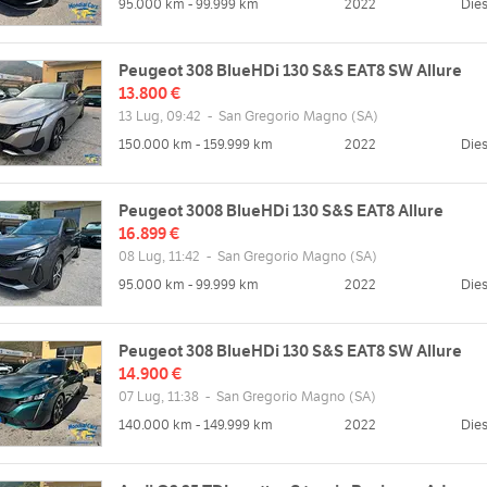
95.000 km - 99.999 km
2022
Dies
Peugeot 308 BlueHDi 130 S&S EAT8 SW Allure
13.800 €
13 Lug, 09:42
-
San Gregorio Magno
(SA)
150.000 km - 159.999 km
2022
Dies
Peugeot 3008 BlueHDi 130 S&S EAT8 Allure
16.899 €
08 Lug, 11:42
-
San Gregorio Magno
(SA)
95.000 km - 99.999 km
2022
Dies
Peugeot 308 BlueHDi 130 S&S EAT8 SW Allure
14.900 €
07 Lug, 11:38
-
San Gregorio Magno
(SA)
140.000 km - 149.999 km
2022
Dies