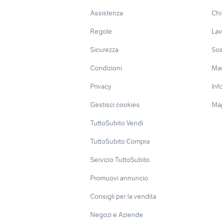
Assistenza
Chi
Regole
Lav
Sicurezza
Sos
Condizioni
Ma
Privacy
Inf
Gestisci cookies
Map
TuttoSubito Vendi
TuttoSubito Compra
Servizio TuttoSubito
Promuovi annuncio
Consigli per la vendita
Negozi e Aziende