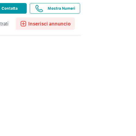
ssistenza
Ricerche salvate
Preferiti
Contatta
Mostra Numeri
trati
Inserisci annuncio