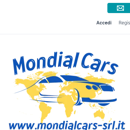
Consigli per la vendita
Negozi e Aziende
Subito per le Aziende
A
Accedi
Regis