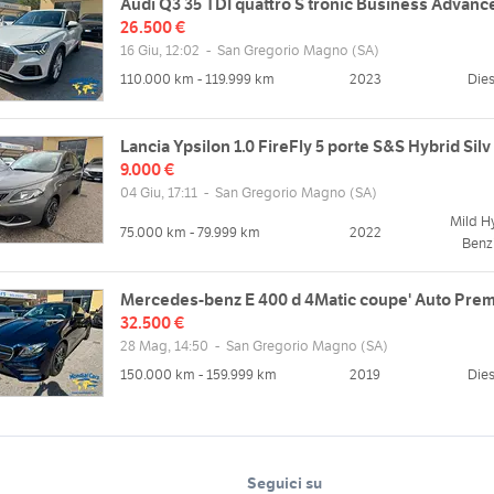
Audi Q3 35 TDI quattro S tronic Business Advanc
26.500 €
16 Giu, 12:02
-
San Gregorio Magno
(SA)
110.000 km - 119.999 km
2023
Dies
Lancia Ypsilon 1.0 FireFly 5 porte S&S Hybrid Silv
9.000 €
04 Giu, 17:11
-
San Gregorio Magno
(SA)
Mild H
75.000 km - 79.999 km
2022
Benz
Mercedes-benz E 400 d 4Matic coupe' Auto Pre
32.500 €
28 Mag, 14:50
-
San Gregorio Magno
(SA)
150.000 km - 159.999 km
2019
Dies
Seguici su