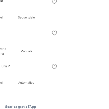
ed
el
Sequenziale
ybrid
Manuale
ina
mium P
el
Automatico
Scarica gratis l’App