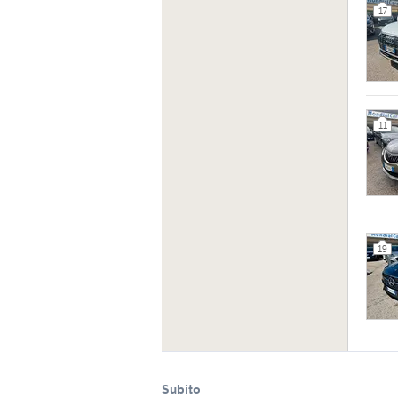
17
11
19
Subito