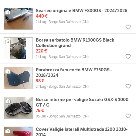
Scarico originale BMW F800GS - 2024/2026
4
440 €
24 Lug - Borgo San Dalmazzo (CN)
Borsa serbatoio BMW R1300GS Black
4
Collection grand
220 €
24 Lug - Borgo San Dalmazzo (CN)
Parabrezza fum corto BMW F750GS -
4
2018/2024
98 €
24 Lug - Borgo San Dalmazzo (CN)
Borse interne per valigie Suzuki GSX-S 1000
4
GT / G
75 €
05 Giu - Borgo San Dalmazzo (CN)
Cover Valigie laterali Multistrada 1200 2010-
3
2014