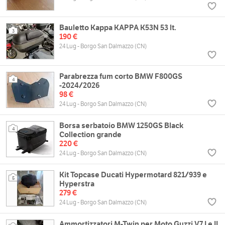
Bauletto Kappa KAPPA K53N 53 lt.
3
190 €
24 Lug - Borgo San Dalmazzo (CN)
Parabrezza fum corto BMW F800GS
4
-2024/2026
98 €
24 Lug - Borgo San Dalmazzo (CN)
Borsa serbatoio BMW 1250GS Black
4
Collection grande
220 €
24 Lug - Borgo San Dalmazzo (CN)
Kit Topcase Ducati Hypermotard 821/939 e
5
Hyperstra
279 €
24 Lug - Borgo San Dalmazzo (CN)
Ammortizzatori M-Twin per Moto Guzzi V7 I e II