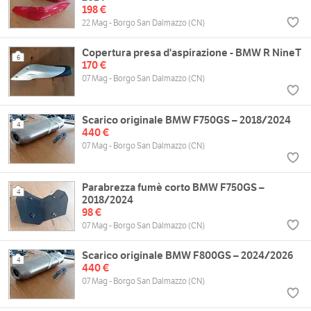
198 €
22 Mag - Borgo San Dalmazzo (CN)
Copertura presa d'aspirazione - BMW R NineT
6
170 €
07 Mag - Borgo San Dalmazzo (CN)
Scarico originale BMW F750GS – 2018/2024
4
440 €
07 Mag - Borgo San Dalmazzo (CN)
Parabrezza fumè corto BMW F750GS –
4
2018/2024
98 €
07 Mag - Borgo San Dalmazzo (CN)
Scarico originale BMW F800GS – 2024/2026
4
440 €
07 Mag - Borgo San Dalmazzo (CN)