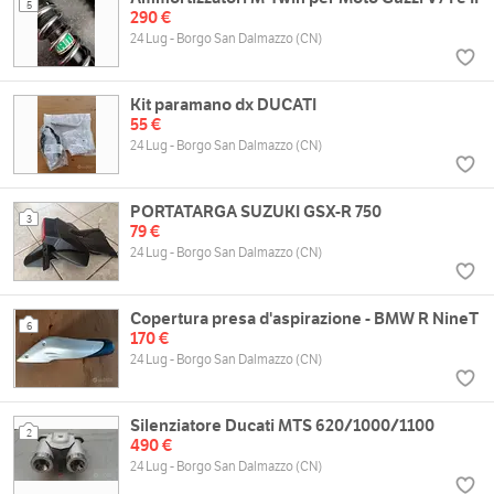
5
290 €
24 Lug - Borgo San Dalmazzo (CN)
Kit paramano dx DUCATI
55 €
24 Lug - Borgo San Dalmazzo (CN)
PORTATARGA SUZUKI GSX-R 750
3
79 €
24 Lug - Borgo San Dalmazzo (CN)
Copertura presa d'aspirazione - BMW R NineT
6
170 €
24 Lug - Borgo San Dalmazzo (CN)
Silenziatore Ducati MTS 620/1000/1100
2
490 €
24 Lug - Borgo San Dalmazzo (CN)