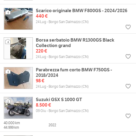
Scarico originale BMW F800GS - 2024/2026
4
440 €
24 Lug - Borgo San Dalmazzo (CN)
Borsa serbatoio BMW R1300GS Black
4
Collection grand
220 €
24 Lug - Borgo San Dalmazzo (CN)
Parabrezza fum corto BMW F750GS -
4
2018/2024
98 €
24 Lug - Borgo San Dalmazzo (CN)
Suzuki GSX S 1000 GT
11
8.500 €
09 Giu - Borgo San Dalmazzo (CN)
40.000 km
2022
44.999 km