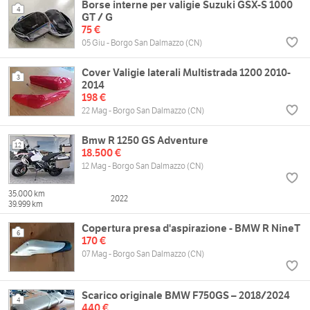
Borse interne per valigie Suzuki GSX-S 1000
4
GT / G
75 €
05 Giu - Borgo San Dalmazzo (CN)
Cover Valigie laterali Multistrada 1200 2010-
3
2014
198 €
22 Mag - Borgo San Dalmazzo (CN)
Bmw R 1250 GS Adventure
12
18.500 €
12 Mag - Borgo San Dalmazzo (CN)
35.000 km
2022
39.999 km
Copertura presa d'aspirazione - BMW R NineT
6
170 €
07 Mag - Borgo San Dalmazzo (CN)
Scarico originale BMW F750GS – 2018/2024
4
440 €