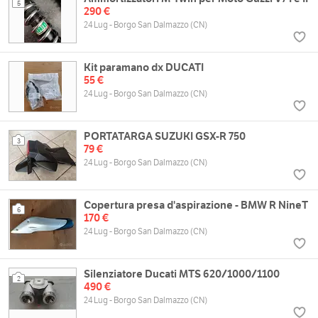
5
290 €
24 Lug - Borgo San Dalmazzo (CN)
Kit paramano dx DUCATI
55 €
24 Lug - Borgo San Dalmazzo (CN)
PORTATARGA SUZUKI GSX-R 750
3
79 €
24 Lug - Borgo San Dalmazzo (CN)
Copertura presa d'aspirazione - BMW R NineT
6
170 €
24 Lug - Borgo San Dalmazzo (CN)
Silenziatore Ducati MTS 620/1000/1100
2
490 €
24 Lug - Borgo San Dalmazzo (CN)