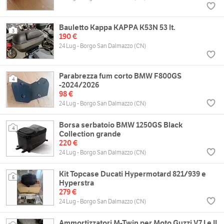
Bauletto Kappa KAPPA K53N 53 lt.
3
190 €
24 Lug - Borgo San Dalmazzo (CN)
Parabrezza fum corto BMW F800GS
4
-2024/2026
98 €
24 Lug - Borgo San Dalmazzo (CN)
Borsa serbatoio BMW 1250GS Black
4
Collection grande
220 €
24 Lug - Borgo San Dalmazzo (CN)
Kit Topcase Ducati Hypermotard 821/939 e
5
Hyperstra
279 €
24 Lug - Borgo San Dalmazzo (CN)
Ammortizzatori M-Twin per Moto Guzzi V7 I e II