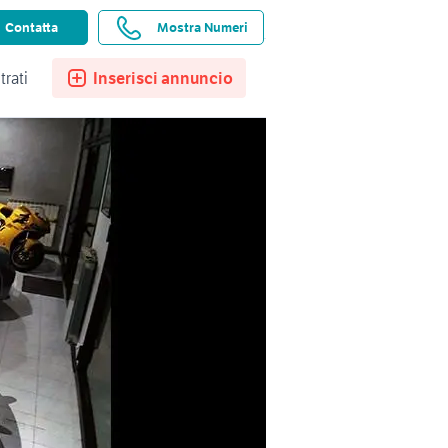
ssistenza
Ricerche salvate
Preferiti
Contatta
Mostra Numeri
trati
Inserisci annuncio