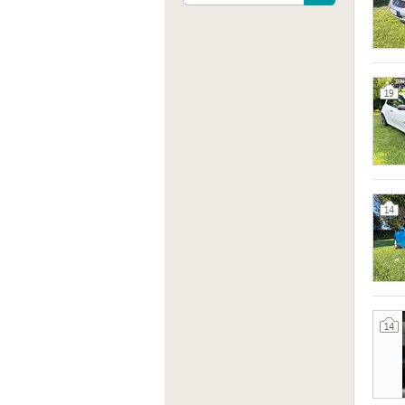
19
14
Indiri
36020 
14
Sito 
http: