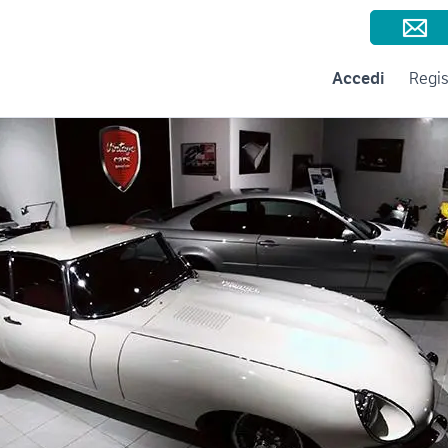
Consigli per la vendita
Negozi e Aziende
Subito per le Aziende
A
Accedi
Regis