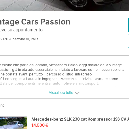
ntage Cars Passion
iceve su appuntamento
6020 Albettone VI, Italia
ssione che parte da lontano, Alessandro Baldo, oggi titolare della Vintage
assion, già in età adolescenziale ha iniziato a lavorare come meccanico, una
ne portata avanti per tutto il percorso di studi intrapreso.
01 consegue la Laurea in Ingegneria Meccanica e inizia a lavorare come
tista per componenti inerenti all’automotive e al motorsport.
ire intraprende la carriera di ingegnere di pista, diventando responsanìbile
o, in categorie prestigiose come AutoGP e GP2 Series.
Visualizza tutto
 Vintage cars Passion è impegnata sulle auto d'epoca a 360° trattando tutti i
 più prestigiosi, Maserati, Porsche, Mercedes, Jaguar, Alfa Romeo, Lancia.
unci
Mercedes-benz SLK 230 cat Kompressor 193 CV 
14.500 €