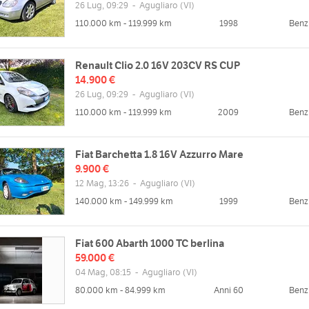
26 Lug, 09:29
-
Agugliaro
(VI)
110.000 km - 119.999 km
1998
Benz
Renault Clio 2.0 16V 203CV RS CUP
14.900 €
26 Lug, 09:29
-
Agugliaro
(VI)
110.000 km - 119.999 km
2009
Benz
Fiat Barchetta 1.8 16V Azzurro Mare
9.900 €
zzo
12 Mag, 13:26
-
Agugliaro
(VI)
Albettone VI, Italia
140.000 km - 149.999 km
1999
Benz
Mappa
Fiat 600 Abarth 1000 TC berlina
59.000 €
web
04 Mag, 08:15
-
Agugliaro
(VI)
//www.vintagecarspassion.com
80.000 km - 84.999 km
Anni 60
Benz