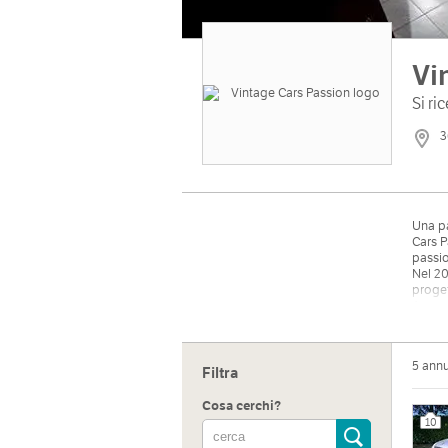
Vi
Si r
3
Una pa
Cars P
passio
Nel 20
proget
A segu
tecnic
Ora la
marchi
5 ann
Filtra
Cosa cerchi?
10