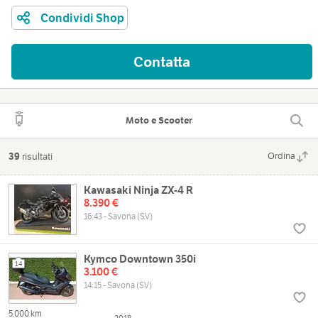
Condividi Shop
Contatta
Moto e Scooter
39
risultati
Ordina
Kawasaki Ninja ZX-4 R
8.390 €
16:43 - Savona (SV)
Kymco Downtown 350i
14
3.100 €
14:15 - Savona (SV)
5.000 km