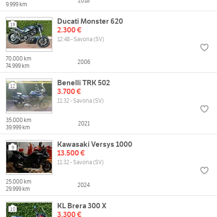
2018
9.999 km
Ducati Monster 620
19
2.300 €
12:48 - Savona (SV)
70.000 km
2006
74.999 km
Benelli TRK 502
12
3.700 €
11:32 - Savona (SV)
35.000 km
2021
39.999 km
Kawasaki Versys 1000
9
13.500 €
11:32 - Savona (SV)
25.000 km
2024
29.999 km
KL Brera 300 X
10
3.300 €