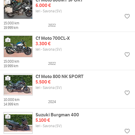
13
6.000 €
Ieri - Savona (SV)
15.000 km
2022
19.999 km
Cf Moto 700CL-X
15
3.300 €
Ieri - Savona (SV)
15.000 km
2022
19.999 km
Cf Moto 800 NK SPORT
22
5.500 €
Ieri - Savona (SV)
10.000 km
2024
14.999 km
Suzuki Burgman 400
16
5.100 €
Ieri - Savona (SV)