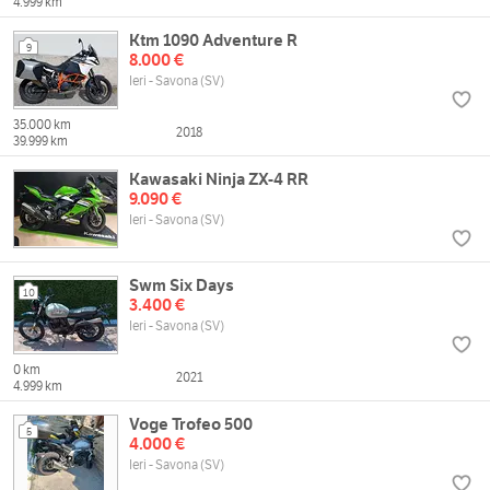
4.999 km
Ktm 1090 Adventure R
9
8.000 €
Ieri - Savona (SV)
35.000 km
2018
39.999 km
Kawasaki Ninja ZX-4 RR
9.090 €
Ieri - Savona (SV)
Swm Six Days
10
3.400 €
Ieri - Savona (SV)
0 km
2021
4.999 km
Voge Trofeo 500
5
4.000 €
Ieri - Savona (SV)