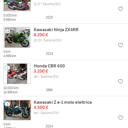
11:17 - Savona (SV)
5.000 km
2025
9.999 km
Kawasaki Ninja ZX4RR
19
8.200 €
10:15 - Savona (SV)
0 km
2024
4.999 km
Honda CBR 600
7
3.200 €
Ieri - Savona (SV)
10.000 km
1996
14.999 km
Kawasaki Z e-1 moto elettrica
9
4.500 €
Ieri - Savona (SV)
0 km
2024