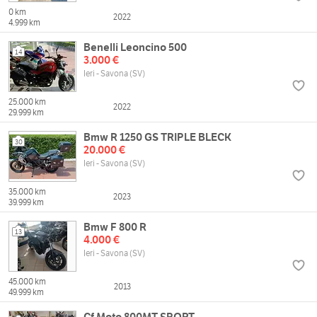
0 km
2022
4.999 km
Benelli Leoncino 500
14
3.000 €
Ieri - Savona (SV)
25.000 km
2022
29.999 km
Bmw R 1250 GS TRIPLE BLECK
30
20.000 €
Ieri - Savona (SV)
35.000 km
2023
39.999 km
Bmw F 800 R
13
4.000 €
Ieri - Savona (SV)
45.000 km
2013
49.999 km
Cf Moto 800MT SPORT