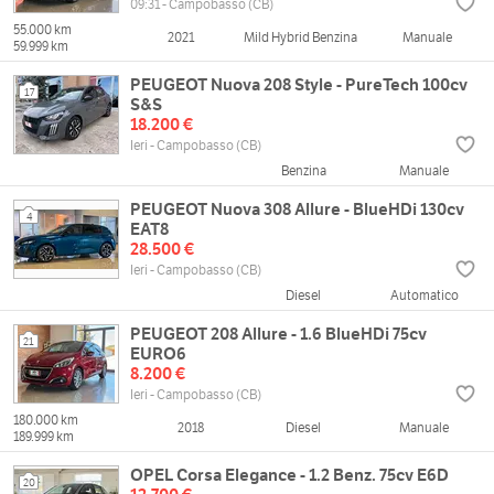
09:31 - Campobasso (CB)
55.000 km
2021
Mild Hybrid Benzina
Manuale
59.999 km
PEUGEOT Nuova 208 Style - PureTech 100cv
17
S&S
18.200 €
Ieri - Campobasso (CB)
Benzina
Manuale
PEUGEOT Nuova 308 Allure - BlueHDi 130cv
4
EAT8
28.500 €
Ieri - Campobasso (CB)
Diesel
Automatico
PEUGEOT 208 Allure - 1.6 BlueHDi 75cv
21
EURO6
8.200 €
Ieri - Campobasso (CB)
180.000 km
2018
Diesel
Manuale
189.999 km
OPEL Corsa Elegance - 1.2 Benz. 75cv E6D
20