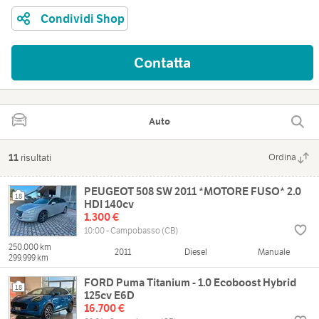
Condividi Shop
Contatta
Auto
11
risultati
Ordina
PEUGEOT 508 SW 2011 *MOTORE FUSO* 2.0
18
HDI 140cv
1.300 €
10:00 - Campobasso (CB)
250.000 km
2011
Diesel
Manuale
299.999 km
FORD Puma Titanium - 1.0 Ecoboost Hybrid
18
125cv E6D
16.700 €