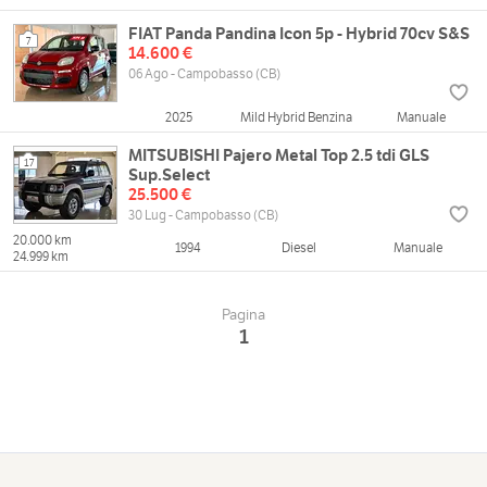
FIAT Panda Pandina Icon 5p - Hybrid 70cv S&S
7
14.600 €
06 Ago - Campobasso (CB)
2025
Mild Hybrid Benzina
Manuale
MITSUBISHI Pajero Metal Top 2.5 tdi GLS
17
Sup.Select
25.500 €
30 Lug - Campobasso (CB)
20.000 km
1994
Diesel
Manuale
24.999 km
Pagina
1