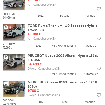
12.700 €
Ieri - Campobasso (CB)
60.000 km
2021
Benzina
Manuale
64.999 km
FORD Puma Titanium - 1.0 Ecoboost Hybrid
20
125cv E6D
16.700 €
Ieri - Campobasso (CB)
75.000 km
2022
Mild Hybrid Benzina
Manuale
79.999 km
PEUGEOT Nuovo 3008 Allure - Hybrid 136cv
13
E-DCS6
34.400 €
06 Ago - Campobasso (CB)
Mild Hybrid Benzina
Automatico
MERCEDES Classe B180 Executive - 1.8 CDI
23
109cv
9.700 €
06 Ago - Campobasso (CB)
200.000 km
2012
Diesel
Manuale
249.999 km