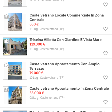
17 Lug - Castelvetrano (TP)
Castelvetrano Locale Commerciale In Zona
13
Centrale
850 €
13 Lug - Castelvetrano (TP)
Triscina Villetta Con Giardino E Vista Mare
19
119.000 €
13 Lug - Castelvetrano (TP)
Castelvetrano Appartamento Con Ampio
17
Terrazzo
79.000 €
10 Lug - Castelvetrano (TP)
Castelvetrano Appartamento In Zona Centrale
23
55.000 €
08 Lug - Castelvetrano (TP)