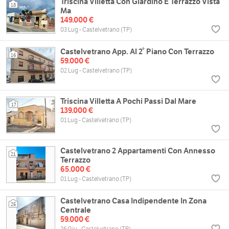
Triscina Villetta Con Giardino E Terrazzo Vista
18
Ma
149.000 €
03 Lug - Castelvetrano (TP)
Castelvetrano App. Al 2° Piano Con Terrazzo
16
59.000 €
02 Lug - Castelvetrano (TP)
Triscina Villetta A Pochi Passi Dal Mare
17
139.000 €
01 Lug - Castelvetrano (TP)
Castelvetrano 2 Appartamenti Con Annesso
21
Terrazzo
65.000 €
01 Lug - Castelvetrano (TP)
Castelvetrano Casa Indipendente In Zona
25
Centrale
59.000 €
26 Giu - Castelvetrano (TP)