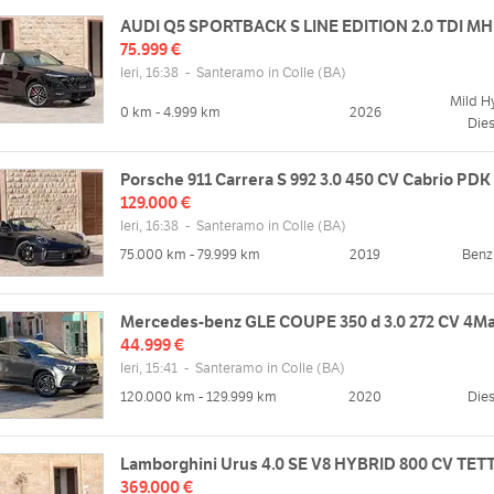
AUDI Q5 SPORTBACK S LINE EDITION 2.0 TDI M
75.999 €
Ieri, 16:38
-
Santeramo in Colle
(BA)
Mild H
0 km - 4.999 km
2026
Dies
Porsche 911 Carrera S 992 3.0 450 CV Cabrio PDK
129.000 €
Ieri, 16:38
-
Santeramo in Colle
(BA)
75.000 km - 79.999 km
2019
Benz
Mercedes-benz GLE COUPE 350 d 3.0 272 CV 4Ma
44.999 €
Ieri, 15:41
-
Santeramo in Colle
(BA)
120.000 km - 129.999 km
2020
Dies
Lamborghini Urus 4.0 SE V8 HYBRID 800 CV TE
369.000 €