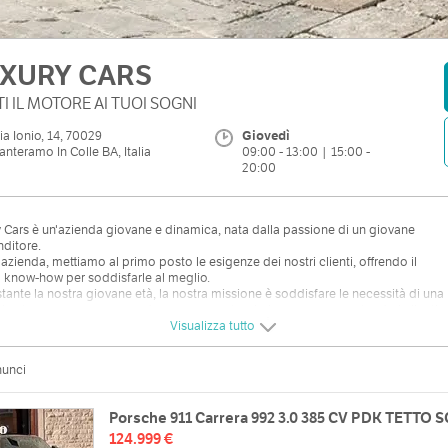
XURY CARS
I IL MOTORE AI TUOI SOGNI
ia Ionio, 14, 70029
Giovedì
anteramo In Colle BA, Italia
09:00 - 13:00 | 15:00 -
20:00
 Cars è un'azienda giovane e dinamica, nata dalla passione di un giovane
ditore.
zienda, mettiamo al primo posto le esigenze dei nostri clienti, offrendo il
 know-how per soddisfarle al meglio.
ante la nostra giovane età, la nostra missione è soddisfare le necessità di una
ela eterogenea, proponendo un parco auto plurimarca e supportando i clienti
e tutto il percorso d'acquisto.
Visualizza tutto
 Cars mette il motore ai tuoi sogni.
nunci
Porsche 911 Carrera 992 3.0 385 CV PDK TETTO 
124.999 €