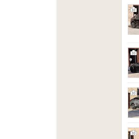
30
30
30
30