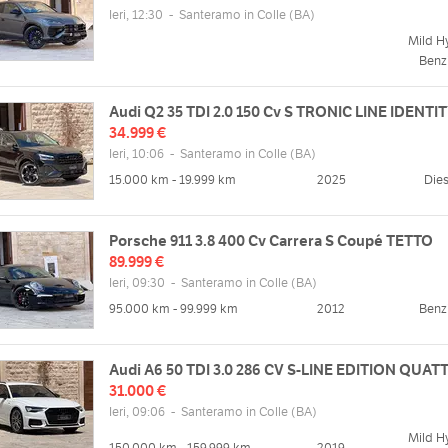
Ieri, 12:30
-
Santeramo in Colle
(BA)
Mild H
Benz
Audi Q2 35 TDI 2.0 150 Cv S TRONIC LINE IDENTI
34.999 €
Ieri, 10:06
-
Santeramo in Colle
(BA)
15.000 km - 19.999 km
2025
Dies
Porsche 911 3.8 400 Cv Carrera S Coupé TETTO
89.999 €
Ieri, 09:30
-
Santeramo in Colle
(BA)
95.000 km - 99.999 km
2012
Benz
Audi A6 50 TDI 3.0 286 CV S-LINE EDITION QUA
31.000 €
Ieri, 09:06
-
Santeramo in Colle
(BA)
Mild H
150.000 km - 159.999 km
2019