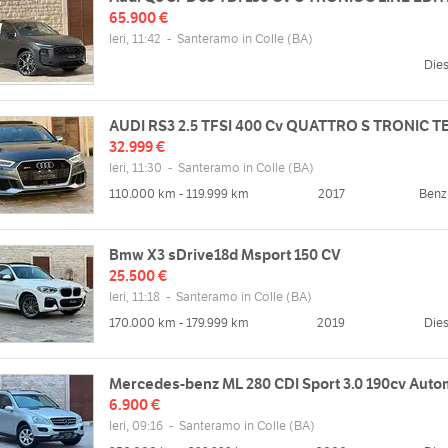
65.900 €
Ieri, 11:42
-
Santeramo in Colle
(BA)
Dies
AUDI RS3 2.5 TFSI 400 Cv QUATTRO S TRONIC T
32.999 €
Ieri, 11:30
-
Santeramo in Colle
(BA)
110.000 km - 119.999 km
2017
Benz
Bmw X3 sDrive18d Msport 150 CV
25.500 €
Ieri, 11:18
-
Santeramo in Colle
(BA)
170.000 km - 179.999 km
2019
Dies
Mercedes-benz ML 280 CDI Sport 3.0 190cv Auto
6.900 €
Ieri, 09:16
-
Santeramo in Colle
(BA)