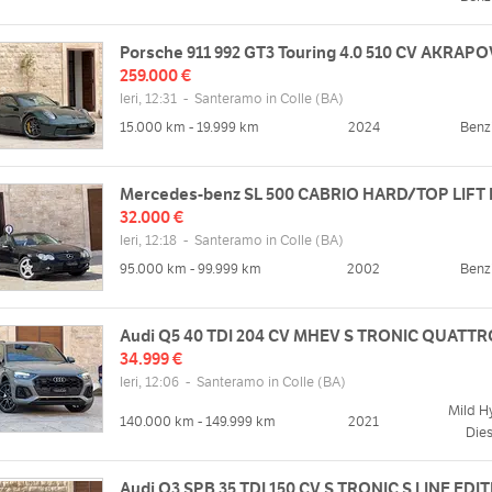
Dom
chiuso
Porsche 911 992 GT3 Touring 4.0 510 CV AKRAPO
259.000 €
Ieri, 12:31
-
Santeramo in Colle
(BA)
15.000 km - 19.999 km
2024
Benz
Mercedes-benz SL 500 CABRIO HARD/TOP LIFT
32.000 €
Ieri, 12:18
-
Santeramo in Colle
(BA)
95.000 km - 99.999 km
2002
Benz
Audi Q5 40 TDI 204 CV MHEV S TRONIC QUATTRO
34.999 €
Ieri, 12:06
-
Santeramo in Colle
(BA)
Mild H
140.000 km - 149.999 km
2021
Dies
Audi Q3 SPB 35 TDI 150 CV S TRONIC S LINE EDI