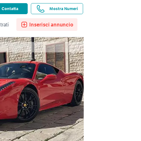
ssistenza
Ricerche salvate
Preferiti
Contatta
Mostra Numeri
trati
Inserisci annuncio