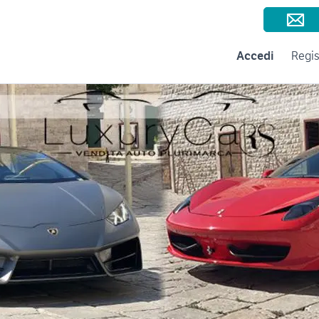
Consigli per la vendita
Negozi e Aziende
Subito per le Aziende
A
Accedi
Regis