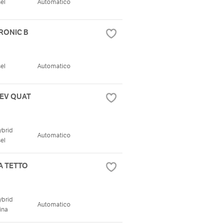
el
Automatico
TRONIC B
el
Automatico
HEV QUAT
ybrid
Automatico
el
A TETTO
ybrid
Automatico
ina