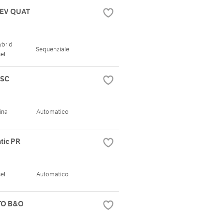
HEV QUAT
ybrid
Sequenziale
el
 SC
ina
Automatico
tic PR
el
Automatico
TTO B&O