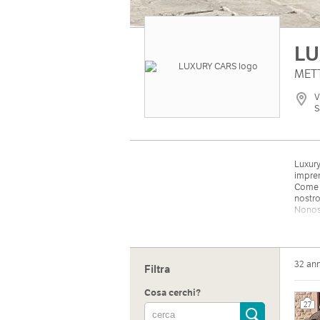
LU
METT
V
S
Luxury
impren
Come a
nostro
Nonost
client
durant
Luxury
32 an
Filtra
Cosa cerchi?
27