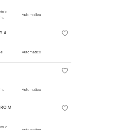
ybrid
Automatico
ina
TY B
el
Automatico
ina
Automatico
TTRO M
ybrid
Automatico