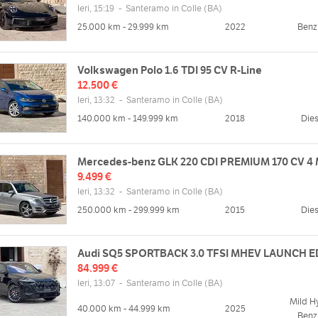
Ieri, 15:19
-
Santeramo in Colle
(BA)
25.000 km - 29.999 km
2022
Benz
Volkswagen Polo 1.6 TDI 95 CV R-Line
12.500 €
Ieri, 13:32
-
Santeramo in Colle
(BA)
140.000 km - 149.999 km
2018
Dies
Mercedes-benz GLK 220 CDI PREMIUM 170 CV 4 
9.499 €
zzo
Ieri, 13:32
-
Santeramo in Colle
Orari
(BA)
nio, 14, 70029 Santeramo In Colle
250.000 km - 299.999 km
2015
Dies
Lun
09:00 - 13:00 | 15:00 - 20:00
lia
Mar
09:00 - 13:00 | 15:00 - 20:00
Mappa
Mer
09:00 - 13:00 | 15:00 - 20:00
Audi SQ5 SPORTBACK 3.0 TFSI MHEV LAUNCH E
84.999 €
Gio
09:00 - 13:00 | 15:00 - 20:00
Ieri, 13:07
-
Santeramo in Colle
(BA)
Ven
09:00 - 13:00 | 15:00 - 20:00
web
Mild H
Sab
09:00 - 13:00 | 15:00 - 18:00
//www.luxury-cars.it/
40.000 km - 44.999 km
2025
Benz