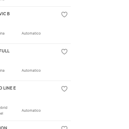
VIC B
ina
Automatico
 FULL
ina
Automatico
 LINE E
ybrid
Automatico
el
TION