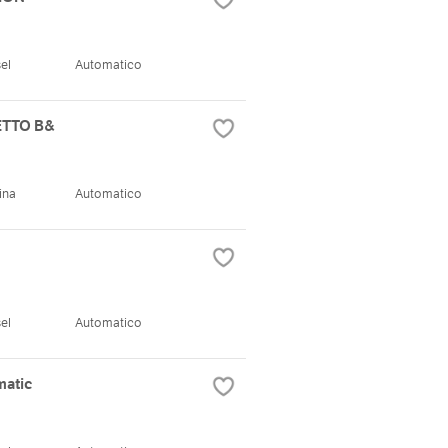
el
Automatico
ETTO B&
ina
Automatico
el
Automatico
matic