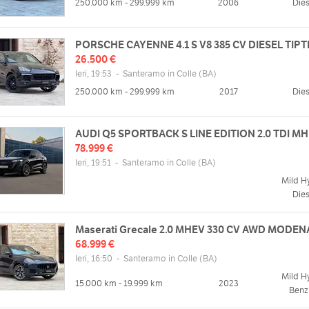
250.000 km - 299.999 km
2006
Dies
PORSCHE CAYENNE 4.1 S V8 385 CV DIESEL TIP
26.500 €
Ieri, 19:53
-
Santeramo in Colle
(BA)
250.000 km - 299.999 km
2017
Dies
AUDI Q5 SPORTBACK S LINE EDITION 2.0 TDI M
78.999 €
Ieri, 19:51
-
Santeramo in Colle
(BA)
Mild H
Dies
Maserati Grecale 2.0 MHEV 330 CV AWD MODEN
68.999 €
Ieri, 16:50
-
Santeramo in Colle
(BA)
Mild H
15.000 km - 19.999 km
2023
Benz