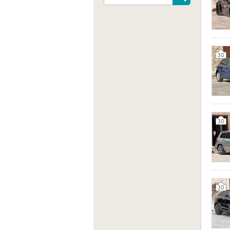
30
30
Indiri
Via Io
BA, Ita
30
Sito 
https: