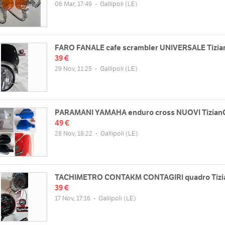
06 Mar, 17:49
-
Gallipoli
(LE)
FARO FANALE cafe scrambler UNIVERSALE Tizia
39 €
29 Nov, 11:25
-
Gallipoli
(LE)
PARAMANI YAMAHA enduro cross NUOVI Tizian
49 €
web
28 Nov, 18:22
-
Gallipoli
Orari
(LE)
/www.tiziancross.it
Lun
10:00 18:00 (continuato)
Mar
10:00 18:00 (continuato)
Mer
10:00 18:00 (continuato)
TACHIMETRO CONTAKM CONTAGIRI quadro Tizi
39 €
Gio
10:00 18:00 (continuato)
17 Nov, 17:16
-
Gallipoli
(LE)
Ven
10:00 18:00 (continuato)
Sab
chiuso
Dom
chiuso