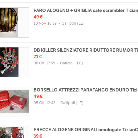
FARO ALOGENO + GRIGLIA cafe scrambler Tizia
49 €
10 Nov, 16:39
-
Gallipoli
(LE)
DB KILLER SILENZIATORE RIDUTTORE RUMOR Ti
21 €
08 Ott, 17:55
-
Gallipoli
(LE)
BORSELLO ATTREZZI PARAFANGO ENDURO Tizi
49 €
05 Ott, 12:43
-
Gallipoli
(LE)
FRECCE ALOGENE ORIGINALI omologate TizianC
39 €