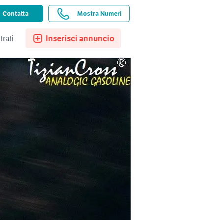
ssistenza
Ricerche salvate
Preferiti
Contatta
Mostra Numeri
trati
Inserisci annuncio