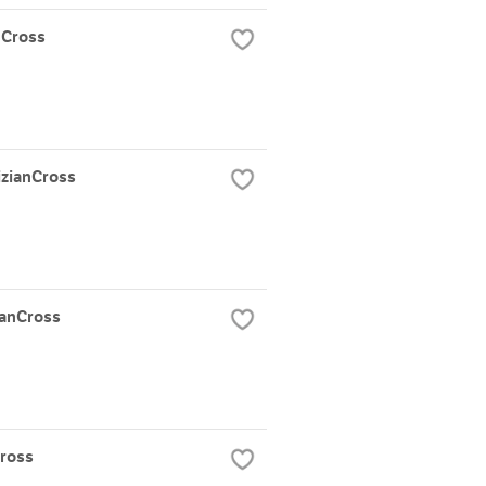
nCross
zianCross
anCross
ross