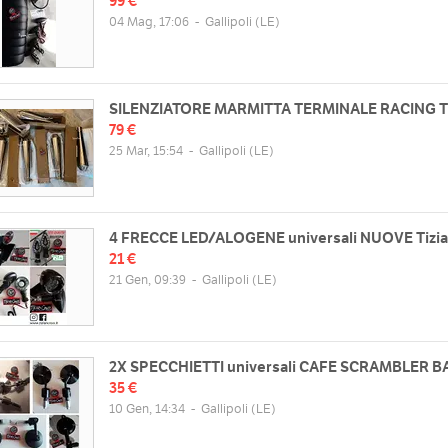
99 €
04 Mag, 17:06
-
Gallipoli
(LE)
SILENZIATORE MARMITTA TERMINALE RACING Ti
79 €
25 Mar, 15:54
-
Gallipoli
(LE)
4 FRECCE LED/ALOGENE universali NUOVE Tizi
21 €
21 Gen, 09:39
-
Gallipoli
(LE)
2X SPECCHIETTI universali CAFE SCRAMBLER B
35 €
10 Gen, 14:34
-
Gallipoli
(LE)