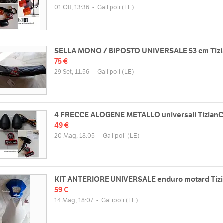
01 Ott, 13:36
-
Gallipoli
(LE)
SELLA MONO / BIPOSTO UNIVERSALE 53 cm Tizi
75 €
29 Set, 11:56
-
Gallipoli
(LE)
4 FRECCE ALOGENE METALLO universali TizianC
49 €
20 Mag, 18:05
-
Gallipoli
(LE)
KIT ANTERIORE UNIVERSALE enduro motard Tiz
59 €
14 Mag, 18:07
-
Gallipoli
(LE)