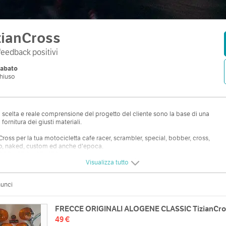
zianCross
feedback positivi
abato
hiuso
scelta e reale comprensione del progetto del cliente sono la base di una
fornitura dei giusti materiali.
Cross per la tua motocicletta cafe racer, scrambler, special, bobber, cross,
o, naked, custom ed anche d'epoca.
RODUCT SINCE 1970
Visualizza tutto
li correttamente costruiti e collaudati. Inoltre, prima della vendita vengono
cati. Grazie a tutti i miei clienti, che ci rendono sempre più competitivi.
nunci
FRECCE ORIGINALI ALOGENE CLASSIC TizianCro
49 €