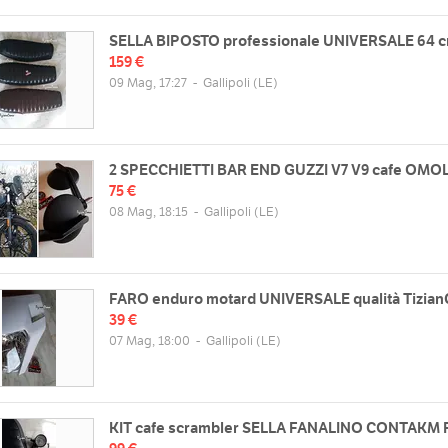
SELLA BIPOSTO professionale UNIVERSALE 64 
159 €
09 Mag, 17:27
-
Gallipoli
(LE)
2 SPECCHIETTI BAR END GUZZI V7 V9 cafe OMO
75 €
08 Mag, 18:15
-
Gallipoli
(LE)
FARO enduro motard UNIVERSALE qualità Tizian
39 €
07 Mag, 18:00
-
Gallipoli
(LE)
KIT cafe scrambler SELLA FANALINO CONTAKM