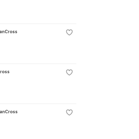
anCross
ross
ianCross