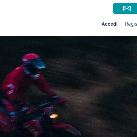
Consigli per la vendita
Negozi e Aziende
Subito per le Aziende
A
Accedi
Regis