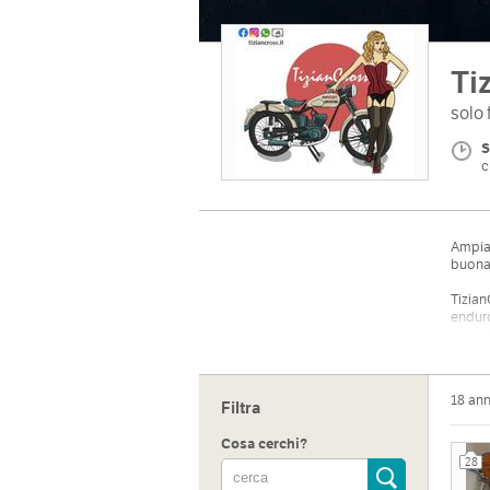
Ti
solo 
S
c
Ampia 
buona 
Tizian
endur
ALL P
Artico
verifi
18 an
Filtra
Cosa cerchi?
28