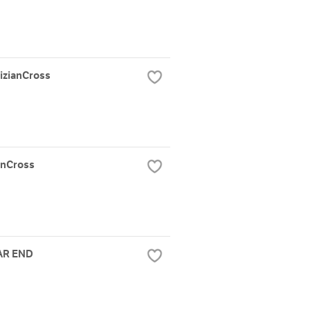
zianCross
anCross
AR END