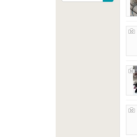
30
30
Sito 
http:/
30