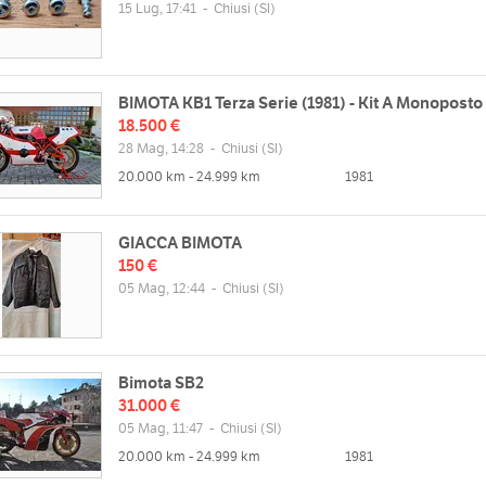
ita gadget Bimota storica
15 Lug, 17:41
-
Chiusi
(SI)
ssaggio di moto in ambiente climatizzato e allarmato
zzo
Orari
BIMOTA KB1 Terza Serie (1981) - Kit A Monoposto
lla Fontina, 53043 Chiusi Scalo SI,
18.500 €
Lun
09:00 - 14:00 | 14:00 - 19:30
28 Mag, 14:28
-
Chiusi
(SI)
Mar
09:00 - 14:00 | 14:00 - 19:30
Mappa
20.000 km - 24.999 km
1981
Mer
09:00 - 14:00 | 14:00 - 19:30
Gio
09:00 - 14:00 | 14:00 - 19:30
Ven
09:00 - 14:00 | 14:00 - 19:30
GIACCA BIMOTA
web
Sab
09:00 - 14:00 | 14:00 - 19:30
150 €
//www.bimotaclassicparts.com/
05 Mag, 12:44
-
Chiusi
(SI)
Dom
chiuso
Bimota SB2
31.000 €
05 Mag, 11:47
-
Chiusi
(SI)
20.000 km - 24.999 km
1981