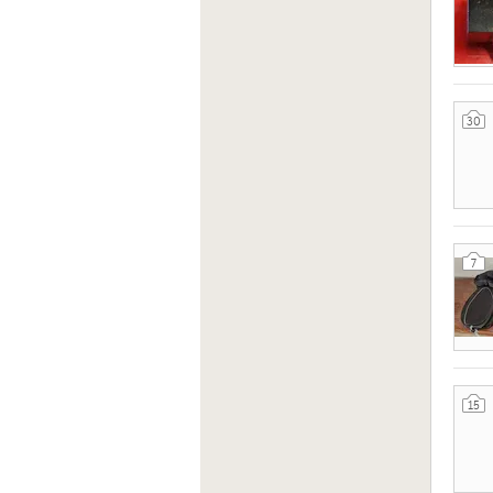
30
7
15