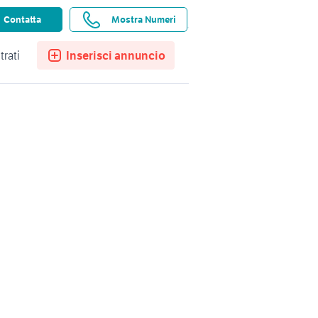
ssistenza
Ricerche salvate
Preferiti
Contatta
Mostra Numeri
trati
Inserisci annuncio