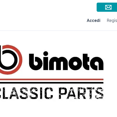
Consigli per la vendita
Negozi e Aziende
Subito per le Aziende
A
Accedi
Regis