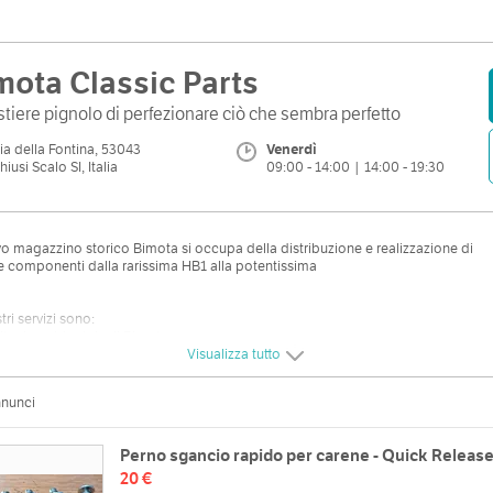
mota Classic Parts
stiere pignolo di perfezionare ciò che sembra perfetto
ia della Fontina, 53043
Venerdì
hiusi Scalo SI, Italia
09:00 - 14:00 | 14:00 - 19:30
vo magazzino storico Bimota si occupa della distribuzione e realizzazione di
e componenti dalla rarissima HB1 alla potentissima
tri servizi sono:
ita ricambi originali Bimota
oduzione di pezzi su ordinazione
Visualizza tutto
onalizzazione dei ricambi su specifiche del cliente
auro delle moto Bimota
nnunci
ificazione e rilascio documentazione specifiche della moto Bimota
o-vendita di moto e ricambi Bimota
stenza per restauri e vendita dei manuali ricambi, uso-manutenzioni, manuali
Perno sgancio rapido per carene - Quick Release
ne
ulenza per compravendite e per valutazioni di moto Bimota
20 €