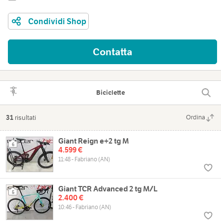
Condividi Shop
Contatta
Biciclette
31
risultati
Ordina
Giant Reign e+2 tg M
6
4.599 €
11:48 - Fabriano (AN)
Giant TCR Advanced 2 tg M/L
5
2.400 €
10:46 - Fabriano (AN)