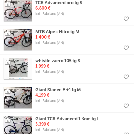
TCR Advanced pro tg S
5
6.800 €
Ieri - Fabriano (AN)
MTB Alpek Nitro tg M
6
1.400 €
Ieri - Fabriano (AN)
whistle vaero 105 tg S
6
1.999 €
Ieri - Fabriano (AN)
Giant Stance E +1 tg M
6
4.199 €
Ieri - Fabriano (AN)
Giant TCR Advanced 1 Kom tg L
5
3.399 €
Ieri - Fabriano (AN)