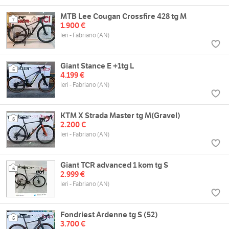
MTB Lee Cougan Crossfire 428 tg M
7
1.900 €
Ieri - Fabriano (AN)
Giant Stance E +1tg L
5
4.199 €
Ieri - Fabriano (AN)
KTM X Strada Master tg M(Gravel)
5
2.200 €
Ieri - Fabriano (AN)
Giant TCR advanced 1 kom tg S
6
2.999 €
Ieri - Fabriano (AN)
Fondriest Ardenne tg S (52)
5
3.700 €