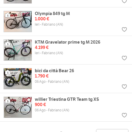
Olympia 849 tg M
6
1.000 €
Ieri - Fabriano (AN)
KTM Gravelator prime tg M 2026
6
4.199 €
Ieri - Fabriano (AN)
bici da città Bear 26
6
1.790 €
06 Ago - Fabriano (AN)
willier Triestina GTR Team tg XS
5
900 €
06 Ago - Fabriano (AN)