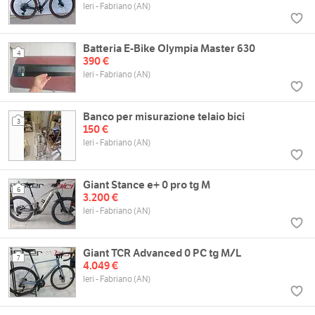
Ieri - Fabriano (AN)
Batteria E-Bike Olympia Master 630
4
390 €
Ieri - Fabriano (AN)
Banco per misurazione telaio bici
3
150 €
Ieri - Fabriano (AN)
Giant Stance e+ 0 pro tg M
6
3.200 €
Ieri - Fabriano (AN)
Giant TCR Advanced 0 PC tg M/L
7
4.049 €
Ieri - Fabriano (AN)