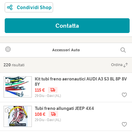
Condividi Shop
Contatta
Accessori Auto
220
risultati
Ordina
Kit tubi freno aeronautici AUDI A3 S3 8L 8P 8V
3
8Y
115 €
29 Giu - Gavi (AL)
Tubi freno allungati JEEP 4X4
3
108 €
29 Giu - Gavi (AL)