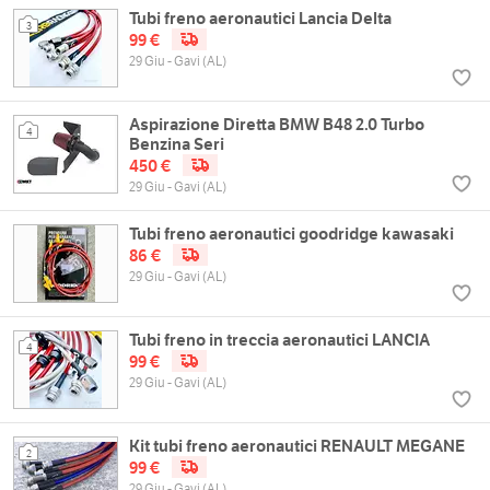
Tubi freno aeronautici Lancia Delta
3
99 €
29 Giu - Gavi (AL)
Aspirazione Diretta BMW B48 2.0 Turbo
4
Benzina Seri
450 €
29 Giu - Gavi (AL)
Tubi freno aeronautici goodridge kawasaki
86 €
29 Giu - Gavi (AL)
Tubi freno in treccia aeronautici LANCIA
4
99 €
29 Giu - Gavi (AL)
Kit tubi freno aeronautici RENAULT MEGANE
2
99 €
29 Giu - Gavi (AL)