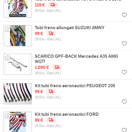
3
119 €
29 Giu - Gavi (AL)
Tubi freno allungati SUZUKI JIMNY
2
99 €
29 Giu - Gavi (AL)
SCARICO GPF-BACK Mercedes A35 AMG
2
W177
1.090 €
29 Giu - Gavi (AL)
Kit tubi freno aeronautici PEUGEOT 205
2
99 €
29 Giu - Gavi (AL)
Kit tubi freno aeronautici FORD
3
89 €
29 Giu - Gavi (AL)