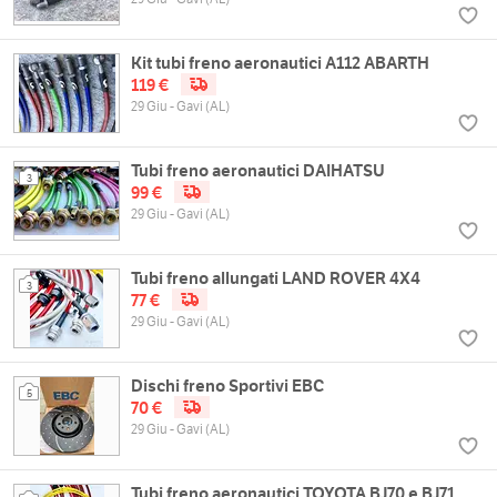
Kit tubi freno aeronautici A112 ABARTH
119 €
29 Giu - Gavi (AL)
Tubi freno aeronautici DAIHATSU
3
99 €
29 Giu - Gavi (AL)
Tubi freno allungati LAND ROVER 4X4
3
77 €
29 Giu - Gavi (AL)
Dischi freno Sportivi EBC
5
70 €
29 Giu - Gavi (AL)
Tubi freno aeronautici TOYOTA BJ70 e BJ71