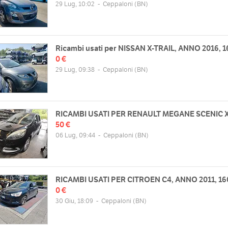
29 Lug, 10:02
-
Ceppaloni
(BN)
Ricambi usati per NISSAN X-TRAIL, ANNO 2016, 
0 €
29 Lug, 09:38
-
Ceppaloni
(BN)
zzo
Orari
2014 Ceppaloni BN, Italia
Lun
08:30 - 13:00 | 14:30 - 18:00
Mappa
Mar
08:30 - 13:00 | 14:30 - 18:00
RICAMBI USATI PER RENAULT MEGANE SCENIC
Mer
08:30 - 13:00 | 14:30 - 18:00
50 €
Gio
08:30 - 13:00 | 14:30 - 18:00
06 Lug, 09:44
-
Ceppaloni
(BN)
web
Ven
08:30 - 13:00 | 14:30 - 18:00
/www.autodemolizionefratelliforgione.it
Sab
08:30 - 12:00 | chiuso
Dom
chiuso
RICAMBI USATI PER CITROEN C4, ANNO 2011, 16
0 €
30 Giu, 18:09
-
Ceppaloni
(BN)