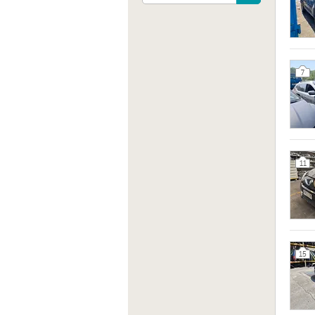
7
Indiri
SS7, 8
11
Sito 
http:/
15