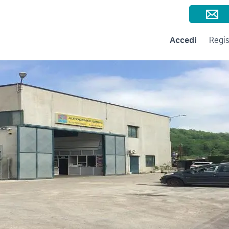
Consigli per la vendita
Negozi e Aziende
Subito per le Aziende
A
Accedi
Regis