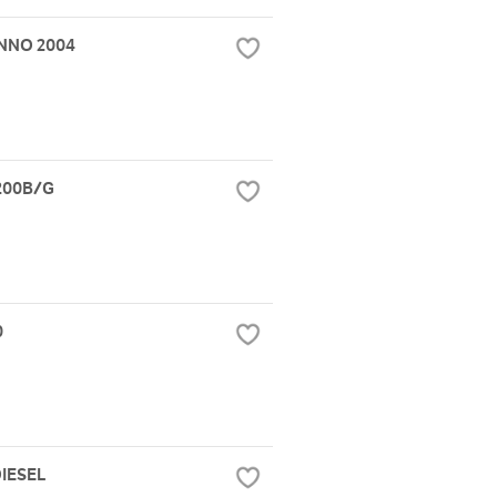
NNO 2004
1200B/G
0
DIESEL