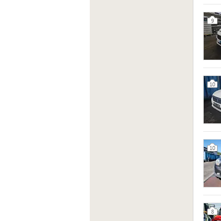
9
10
10
8