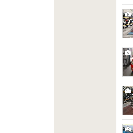
9
5
15
10