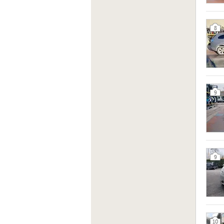
8
9
9
10