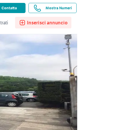
ssistenza
Ricerche salvate
Preferiti
Contatta
Mostra Numeri
trati
Inserisci annuncio