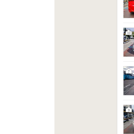
10
7
9