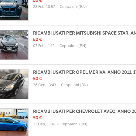
50 €
23 Feb, 18:57
-
Ceppaloni
(BN)
RICAMBI USATI PER MITSUBISHI SPACE STAR, A
50 €
07 Feb, 11:12
-
Ceppaloni
(BN)
RICAMBI USATI PER OPEL MERIVA, ANNO 2011, 1
50 €
26 Gen, 13:43
-
Ceppaloni
(BN)
RICAMBI USATI PER CHEVROLET AVEO, ANNO 20
50 €
21 Gen, 13:41
-
Ceppaloni
(BN)