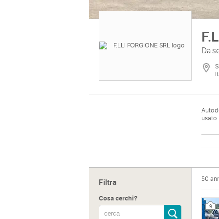
F.
Da se
S
I
Autode
usato 
50 an
Filtra
Cosa cerchi?
9