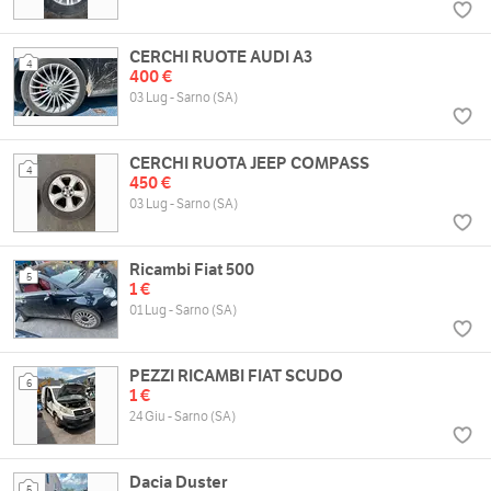
CERCHI RUOTE AUDI A3
4
400 €
03 Lug - Sarno (SA)
CERCHI RUOTA JEEP COMPASS
4
450 €
03 Lug - Sarno (SA)
Ricambi Fiat 500
5
1 €
01 Lug - Sarno (SA)
PEZZI RICAMBI FIAT SCUDO
6
1 €
24 Giu - Sarno (SA)
Dacia Duster
5