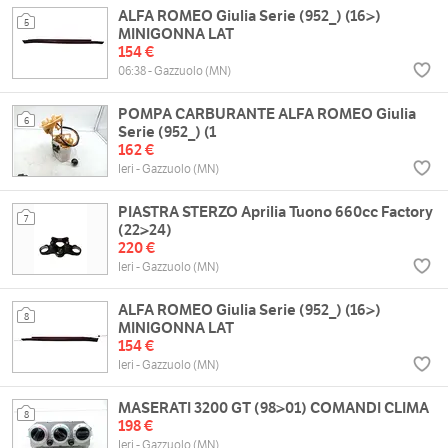
ALFA ROMEO Giulia Serie (952_) (16>)
5
MINIGONNA LAT
154 €
06:38 - Gazzuolo (MN)
POMPA CARBURANTE ALFA ROMEO Giulia
6
Serie (952_) (1
162 €
Ieri - Gazzuolo (MN)
PIASTRA STERZO Aprilia Tuono 660cc Factory
7
(22>24)
220 €
Ieri - Gazzuolo (MN)
ALFA ROMEO Giulia Serie (952_) (16>)
8
MINIGONNA LAT
154 €
Ieri - Gazzuolo (MN)
MASERATI 3200 GT (98>01) COMANDI CLIMA
8
198 €
Ieri - Gazzuolo (MN)