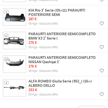
KIA Rio 3° Serie (05>11) PARAURTI
6
POSTERIORE SEMI
187 €
06 Ago - Gazzuolo (MN)
PARAURTI ANTERIORE SEMICOMPLETO
12
BMW X3 2° Serie (
275 €
06 Ago - Gazzuolo (MN)
PARAURTI ANTERIORE SEMICOMPLETO
10
NISSAN Qashqai 1°
176 €
06 Ago - Gazzuolo (MN)
ALFA ROMEO Giulia Serie (952_) (16>)
6
ALBERO DELLO
253 €
05 Ago - Gazzuolo (MN)