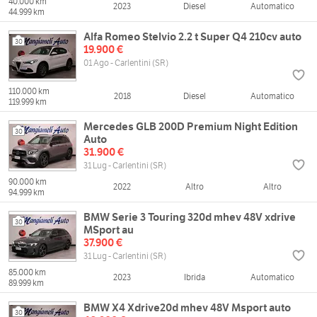
40.000 km
2023
Diesel
Automatico
44.999 km
Alfa Romeo Stelvio 2.2 t Super Q4 210cv auto
30
19.900 €
01 Ago - Carlentini (SR)
110.000 km
2018
Diesel
Automatico
119.999 km
Mercedes GLB 200D Premium Night Edition
30
Auto
31.900 €
31 Lug - Carlentini (SR)
90.000 km
2022
Altro
Altro
94.999 km
BMW Serie 3 Touring 320d mhev 48V xdrive
30
MSport au
37.900 €
31 Lug - Carlentini (SR)
85.000 km
2023
Ibrida
Automatico
89.999 km
BMW X4 Xdrive20d mhev 48V Msport auto
30