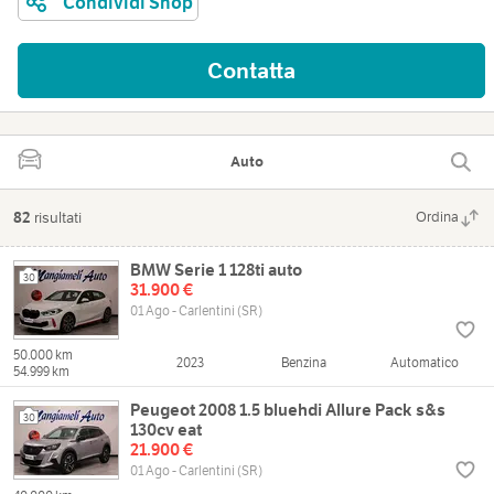
Condividi Shop
Contatta
Auto
82
risultati
Ordina
BMW Serie 1 128ti auto
30
31.900 €
01 Ago - Carlentini (SR)
50.000 km
2023
Benzina
Automatico
54.999 km
Peugeot 2008 1.5 bluehdi Allure Pack s&s
30
130cv eat
21.900 €
01 Ago - Carlentini (SR)