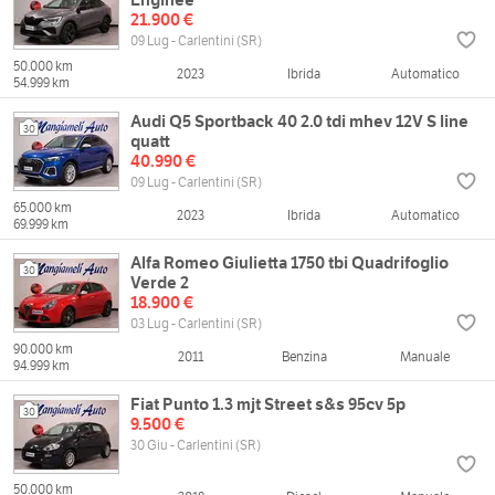
21.900 €
09 Lug - Carlentini (SR)
50.000 km
2023
Ibrida
Automatico
54.999 km
Audi Q5 Sportback 40 2.0 tdi mhev 12V S line
30
quatt
40.990 €
09 Lug - Carlentini (SR)
65.000 km
2023
Ibrida
Automatico
69.999 km
Alfa Romeo Giulietta 1750 tbi Quadrifoglio
30
Verde 2
18.900 €
03 Lug - Carlentini (SR)
90.000 km
2011
Benzina
Manuale
94.999 km
Fiat Punto 1.3 mjt Street s&s 95cv 5p
30
9.500 €
30 Giu - Carlentini (SR)
50.000 km