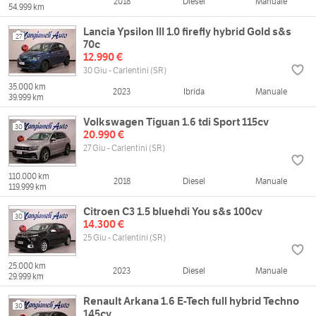
2018
Diesel
Manuale
54.999 km
Lancia Ypsilon III 1.0 firefly hybrid Gold s&s
27
70c
12.990 €
30 Giu - Carlentini (SR)
35.000 km
2023
Ibrida
Manuale
39.999 km
Volkswagen Tiguan 1.6 tdi Sport 115cv
30
20.990 €
27 Giu - Carlentini (SR)
110.000 km
2018
Diesel
Manuale
119.999 km
Citroen C3 1.5 bluehdi You s&s 100cv
30
14.300 €
25 Giu - Carlentini (SR)
25.000 km
2023
Diesel
Manuale
29.999 km
Renault Arkana 1.6 E-Tech full hybrid Techno
30
145cv