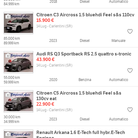
2018
Diesel
Automatico
84.999 km
Citroen C3 Aircross 1.5 bluehdi Feel s&s 110cv
30
15.900 €
14 Lug - Carlentini (SR)
85.000 km
2023
Diesel
Manuale
89.999 km
Audi RS Q3 Sportback RS 2.5 quattro s-tronic
30
43.900 €
14 Lug - Carlentini (SR)
55.000 km
2020
Benzina
Automatico
59.999 km
Citroen C5 Aircross 1.5 bluehdi Feel s&s
30
130cv eat
22.900 €
14 Lug - Carlentini (SR)
30.000 km
2023
Diesel
Automatico
34.999 km
Renault Arkana 1.6 E-Tech full hybr.E-Tech
30
Enginee